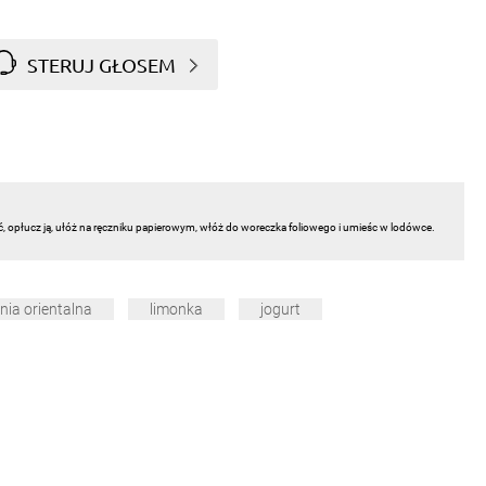
STERUJ GŁOSEM
ć, opłucz ją, ułóż na ręczniku papierowym, włóż do woreczka foliowego i umieśc w lodówce.
nia orientalna
limonka
jogurt