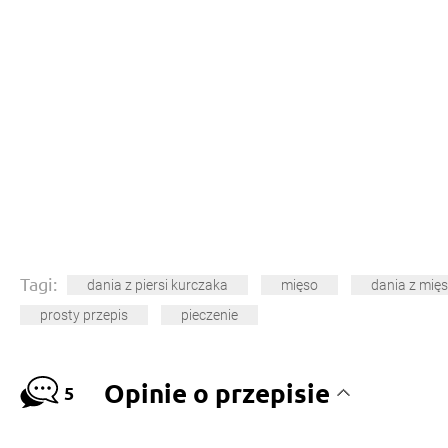
Tagi:
dania z piersi kurczaka
mięso
dania z mię
prosty przepis
pieczenie
Opinie o przepisie
5