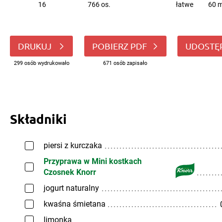
16
766 os.
łatwe
60 m
DRUKUJ
POBIERZ PDF
UDOSTĘ
299 osób wydrukowało
671 osób zapisało
Składniki
piersi z kurczaka
Przyprawa w Mini kostkach
Czosnek Knorr
jogurt naturalny
kwaśna śmietana
limonka