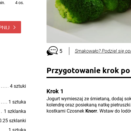
in.
4 os.
PNIJ
5
Smakowało? Podziel się op
Przygotowanie krok po
4 sztuki
Krok 1
Jogurt wymieszaj ze śmietaną, dodaj sok
1 sztuka
kolendrę oraz posiekaną natkę pietruszk
kostkami Czosnek
Knorr
. Wstaw do lodó
1 szklanka
0.25 szklanki
1 sztuka