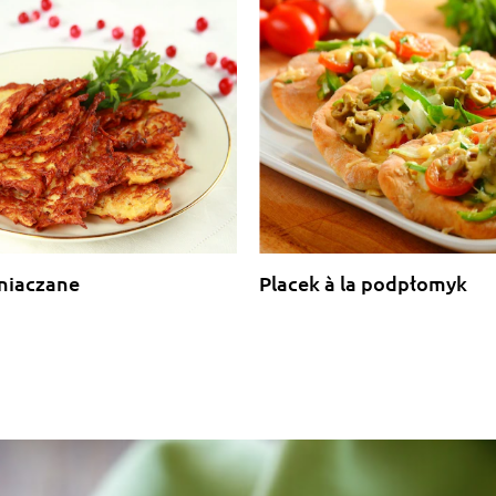
mniaczane
Placek à la podpłomyk