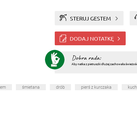
STERUJ GESTEM
DODAJ NOTATKĘ
Dobra rada:
Aby natka z pietruszki dłużej zachowała świeżoś
sem
śmietana
drób
pierś z kurczaka
kuch