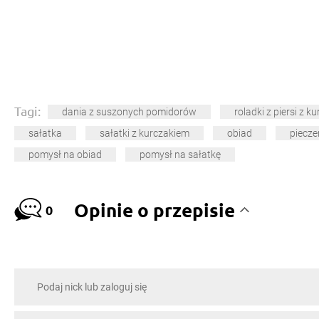
Tagi:
dania z suszonych pomidorów
roladki z piersi z k
sałatka
sałatki z kurczakiem
obiad
piecze
pomysł na obiad
pomysł na sałatkę
Opinie o przepisie
0