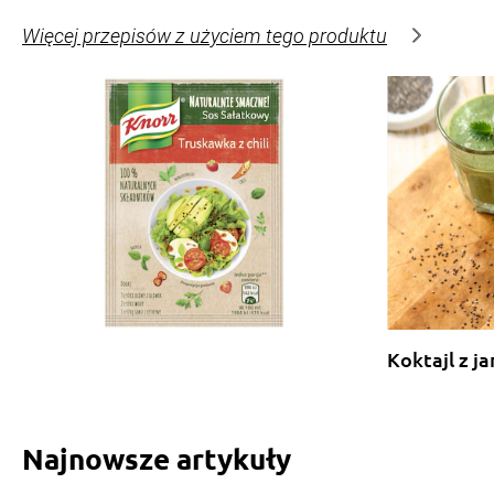
Więcej przepisów z użyciem tego produktu
Koktajl z j
Najnowsze artykuły