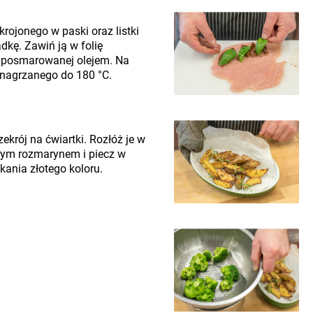
ojonego w paski oraz listki
adkę. Zawiń ją w folię
i posmarowanej olejem. Na
 nagrzanego do 180 °C.
zekrój na ćwiartki. Rozłóż je w
nym rozmarynem i piecz w
ania złotego koloru.