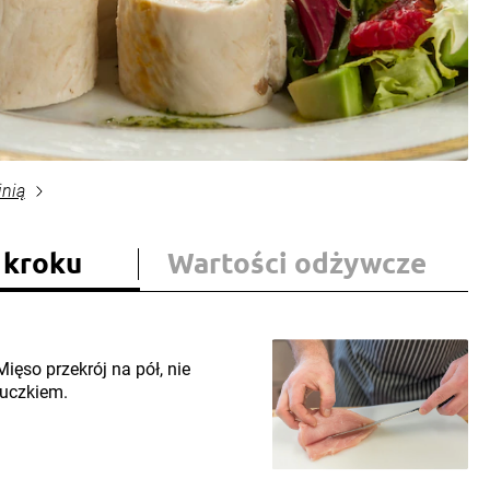
inią
 kroku
Wartości odżywcze
ięso przekrój na pół, nie
łuczkiem.