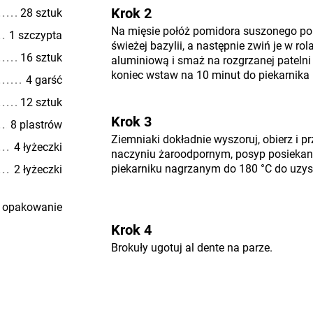
Krok 2
28 sztuk
Na mięsie połóż pomidora suszonego pokr
1 szczypta
świeżej bazylii, a następnie zwiń je w rol
16 sztuk
aluminiową i smaż na rozgrzanej pateln
koniec wstaw na 10 minut do piekarnika
4 garść
12 sztuk
Krok 3
8 plastrów
Ziemniaki dokładnie wyszoruj, obierz i pr
4 łyżeczki
naczyniu żaroodpornym, posyp posieka
piekarniku nagrzanym do 180 °C do uzysk
2 łyżeczki
 opakowanie
Krok 4
Brokuły ugotuj al dente na parze.