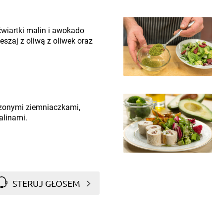
 ćwiartki malin i awokado
szaj z oliwą z oliwek oraz
czonymi ziemniaczkami,
alinami.
STERUJ GŁOSEM