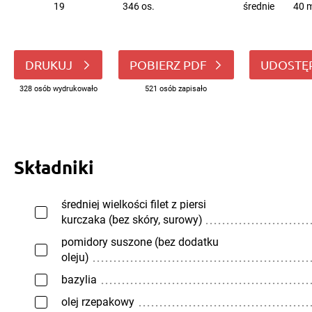
19
346 os.
średnie
40 m
DRUKUJ
POBIERZ PDF
UDOSTĘ
328 osób wydrukowało
521 osób zapisało
Składniki
średniej wielkości filet z piersi
kurczaka (bez skóry, surowy)
pomidory suszone (bez dodatku
oleju)
bazylia
olej rzepakowy