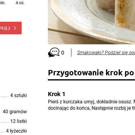
in.
4 os.
PNIJ
0
Smakowało? Podziel się op
Przygotowanie krok po
Krok 1
4 sztuki
Pierś z kurczaka umyj, dokładnie osusz. M
docinając do końca, Następnie rozbij je t
40 gramów
12 listki
4 łyżeczki