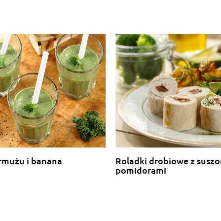
armużu i banana
Roladki drobiowe z susz
pomidorami