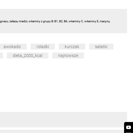
agnezu, żelaza, miedzi, witaminy z grupy B: B1, B2, B6, witaminy C, witaminy E, niacyny,
awokado
roladki
kurczak
sałatki
dieta_2000_kcal
najnowsze