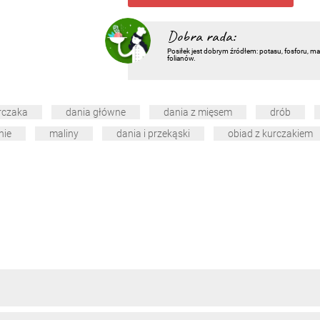
Dobra rada:
Posiłek jest
dobrym źródłem
: potasu, fosforu, m
folianów.
urczaka
dania główne
dania z mięsem
drób
nie
maliny
dania i przekąski
obiad z kurczakiem