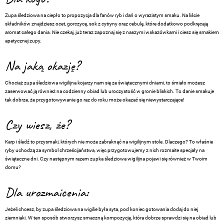
Zupa śledziowa na ciepło to propozycja dla fanów ryb i dań o wyrazistym smaku. Na liście
składników znajdziesz ocet, gorczycę, sok z cytryny oraz cebulę, które dodatkowo podkręcają
aromat całego dania. Nie czekaj, już teraz zapoznaj się z naszymi wskazówkami i ciesz się smakiem
apetycznej zupy.
Na jaką okazję?
Chociaż zupa śledziowa wigilijna kojarzy nam się ze świątecznymi dniami, to śmiało możesz
zaserwować ją również na codzienny obiad lub uroczystość w gronie bliskich. To danie smakuje
tak dobrze, że przygotowywanie go raz do roku może okazać się niewystarczające!
Czy wiesz, że?
Karp i śledź to przysmaki, których nie może zabraknąć na wigilijnym stole. Dlaczego? To właśnie
ryby uchodzą za symbol chrześcijaństwa, więc przygotowujemy z nich rozmaite specjały na
świąteczne dni. Czy następnym razem zupka śledziowa wigilijna pojawi się również w Twoim
domu?
Dla urozmaicenia:
Jeżeli chcesz, by zupa śledziowa na wigilie była syta, pod koniec gotowania dodaj do niej
ziemniaki. W ten sposób stworzysz smaczną kompozycję, która dobrze sprawdzi się na obiad lub