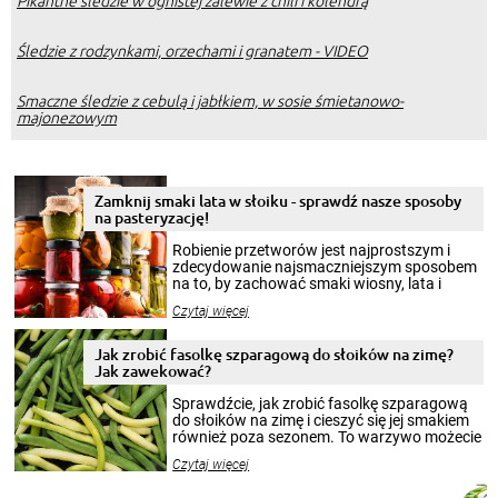
Pikantne śledzie w ognistej zalewie z chili i kolendrą
Śledzie z rodzynkami, orzechami i granatem - VIDEO
Smaczne śledzie z cebulą i jabłkiem, w sosie śmietanowo-
majonezowym
Zamknij smaki lata w słoiku - sprawdź nasze sposoby
na pasteryzację!
Robienie przetworów jest najprostszym i
zdecydowanie najsmaczniejszym sposobem
na to, by zachować smaki wiosny, lata i
jesieni na dłużej. Można robić setki zdjęć
Czytaj więcej
krajobrazów, by cieszyć nimi oko w sezonie
zimowym, ale to smaczny posiłek pozwoli w
pełni poczuć atmosferę cieplejszych
Jak zrobić fasolkę szparagową do słoików na zimę?
miesięcy. Przygotowanie słoików ze
Jak zawekować?
smakowitą zawartością musi obejmować
patenty, które pozwolą zachować świeżość
Sprawdźcie, jak zrobić fasolkę szparagową
przetworów.
do słoików na zimę i cieszyć się jej smakiem
również poza sezonem. To warzywo możecie
wekować na wiele sposobów. Wykorzystajcie
Czytaj więcej
nasze propozycje!