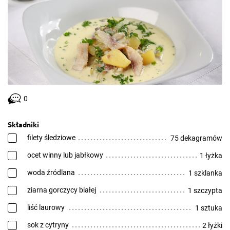
0
Składniki
filety śledziowe
75 dekagramów
ocet winny lub jabłkowy
1 łyżka
woda źródlana
1 szklanka
ziarna gorczycy białej
1 szczypta
liść laurowy
1 sztuka
sok z cytryny
2 łyżki