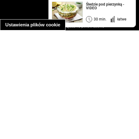
kontakt
Śledzie pod pierzynką -
VIDEO
regulamin
informacja o prywatności
30 min.
łatwe
Ustawienia plików cookie
informacja o wykorzystaniu plików cookie
ułatwienia dostępu
Najpopularniejsze przepisy
spaghetti bolognese
makaron z kurczakiem w sosie śmietanowym
kanapka z indykiem
ratatouille
lahmacun
mac and cheese
zupa minestrone
cannelloni ze szpinakiem i ricottą
spaghetti przepisy
makaron z kurczakiem