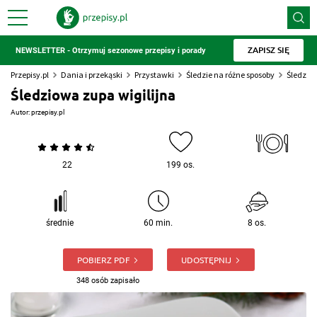
ZAPISZ SIĘ
NEWSLETTER - Otrzymuj sezonowe przepisy i porady
Przepisy.pl
Dania i przekąski
Przystawki
Śledzie na różne sposoby
Śledziow
Śledziowa zupa wigilijna
Autor:
przepisy.pl
22
199 os.
średnie
60 min.
8 os.
POBIERZ PDF
UDOSTĘPNIJ
348 osób zapisało