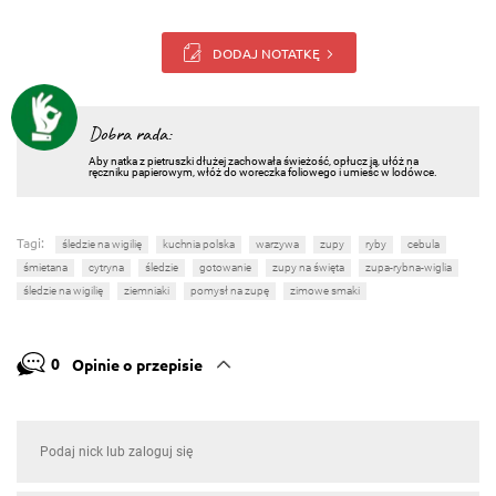
DODAJ NOTATKĘ
Dobra rada:
Aby natka z pietruszki dłużej zachowała świeżość, opłucz ją, ułóż na
ręczniku papierowym, włóż do woreczka foliowego i umieśc w lodówce.
Tagi:
śledzie na wigilię
kuchnia polska
warzywa
zupy
ryby
cebula
śmietana
cytryna
śledzie
gotowanie
zupy na święta
zupa-rybna-wiglia
śledzie na wigilię
ziemniaki
pomysł na zupę
zimowe smaki
0
Opinie o przepisie