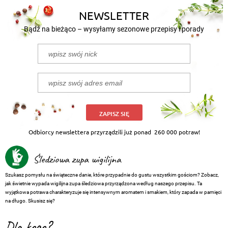
NEWSLETTER
Bądź na bieżąco – wysyłamy sezonowe przepisy i porady
ZAPISZ SIĘ
Odbiorcy newslettera przyrządzili już ponad
260 000 potraw!
Śledziowa zupa wigilijna
Szukasz pomysłu na świąteczne danie, które przypadnie do gustu wszystkim gościom? Zobacz,
jak świetnie wypada wigilijna zupa śledziowa przyrządzona według naszego przepisu. Ta
wyjątkowa potrawa charakteryzuje się intensywnym aromatem i smakiem, który zapada w pamięci
na długo. Skusisz się?
Dla kogo?