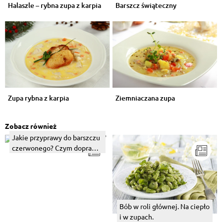
Halaszle – rybna zupa z karpia
Barszcz świąteczny
Zupa rybna z karpia
Ziemniaczana zupa
Zobacz również
Jakie przyprawy do barszczu
czerwonego? Czym doprawić
tę zupę wigilijną?
Bób w roli głównej. Na ciepło
i w zupach.