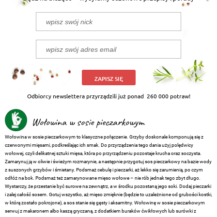
ZAPISZ SIĘ
Odbiorcy newslettera przyrządzili już ponad
260 000 potraw!
Wołowina w sosie pieczarkowym
Wołowina w sosie pieczarkowym to klasyczne połączenie. Grzyby doskonale komponują się z
czerwonymi mięsami, podkreślając ich smak. Do przyrządzenia tego dania użyj polędwicy
wołowej, czyli delikatnej sztuki mięsa, która po przyrządzeniu pozostaje krucha oraz soczysta.
Zamarynuj ją w oliwie i świeżym rozmarynie, a następnie przygotuj sos pieczarkowy na bazie wody
z suszonych grzybów i śmietany. Podsmaż cebulę i pieczarki, aż lekko się zarumienią, po czym
odłóż na bok. Podsmaż też zamarynowane mięso wołowe – nie rób jednak tego zbyt długo.
Wystarczy, że przestanie być surowe na zewnątrz, a w środku pozostaną jego soki. Dodaj pieczarki
i zalej całość sosem. Gotuj wszystko, aż mięso zmięknie (będzie to uzależnione od grubości kostki,
w którą zostało pokrojone), a sos stanie się gęsty i aksamitny. Wołowinę w sosie pieczarkowym
serwuj z makaronem albo kaszą gryczaną, z dodatkiem buraków ćwikłowych lub surówki z