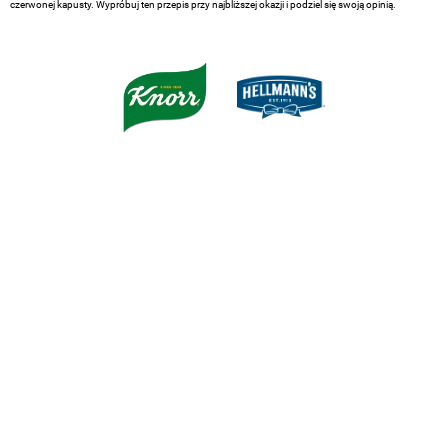
czerwonej kapusty. Wypróbuj ten przepis przy najbliższej okazji i podziel się swoją opinią.