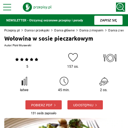
ZAPISZ SIĘ
NEWSLETTER - Otrzymuj sezonowe przepisy i porady
Przepisy.pl
Dania i przekąski
Dania główne
Dania z mięsem
Dania z woło
Wołowina w sosie pieczarkowym
Autor:
Piotr Murawski
5
157 os.
łatwe
45 min.
2 os.
POBIERZ PDF
UDOSTĘPNIJ
131 osób zapisało