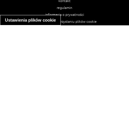
kontakt
regulamin
informacja o prywatności
Ustawienia plików cookie
informacja o wykorzystaniu plików cookie
ułatwienia dostępu
Najpopularniejsze przepisy
spaghetti bolognese
makaron z kurczakiem w sosie śmietanowym
kanapka z indykiem
ratatouille
lahmacun
mac and cheese
zupa minestrone
cannelloni ze szpinakiem i ricottą
spaghetti przepisy
makaron z kurczakiem