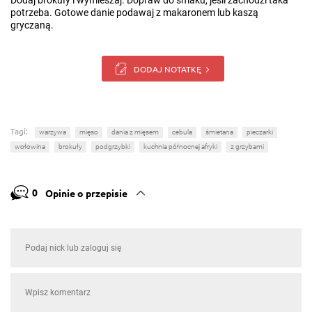
Dodaj brokuły i wymieszaj. Dopraw do smaku, jeśli zachodzi taka
potrzeba. Gotowe danie podawaj z makaronem lub kaszą
gryczaną.
DODAJ NOTATKĘ
Tagi:
warzywa
mięso
dania z mięsem
cebula
śmietana
pieczarki
wołowina
brokuły
podgrzybki
kuchnia północnej afryki
z grzybami
0
Opinie o przepisie