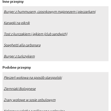
Inne przepisy
Burger z hummusem, czosnkowym majonezem i pieczarkami
Kanapki na piknik
Tost z kurczakiem i jajkiem (club sandwich)
Spaghetti alla carbonara
Burger z tuńczykiem
Podobne przepisy
Pieczeń wołowa na sposób staropolski
Ziemniaki Bolognese
Zrazy wołowe w sosie cebulowym
Kolorowa sałatka z grillowaną wołowiną