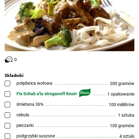
0
Składniki
polędwica wołowa
200 gramów
Fix Schab a'la stroganoff Knorr
1 opakowanie
śmietana 36%
100 mililitrów
cebula
1 sztuka
pieczarki
100 gramów
podgrzybki suszone
4 sztuki