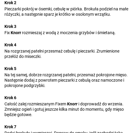
Krok 2
Pieczarki pokrój w ósemki, cebulę w piórka. Brokuła podziel na małe
różyczki, a następnie sparz je krótko w osolonym wrzątku.
Krok 3
Fix
Knorr
rozmieszaj z wodą z moczenia grzybów i śmietaną.
Krok 4
Na rozgrzanej patelni przesmaż cebulę i pieczarki. Zrumienione
przełóż do miseczki.
Krok 5
Na tej samej, dobrze rozgrzanej patelni, przesmaż pokrojone mięso.
Następnie dodaj z powrotem pieczarki z cebulą oraz namoczone i
pokrojone podgrzybki.
Krok 6
Całość zalej rozmieszanym Fixem
Knorr
i doprowadź do wrzenia.
Zmniejsz ogień i gotuj jeszcze kilka minut do momentu, gdy mięso
będzie gotowe.
Krok 7