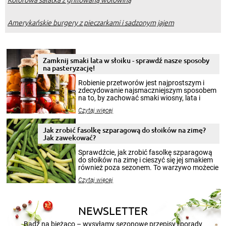
Amerykańskie burgery z pieczarkami i sadzonym jajem
Zamknij smaki lata w słoiku - sprawdź nasze sposoby
na pasteryzację!
Robienie przetworów jest najprostszym i
zdecydowanie najsmaczniejszym sposobem
na to, by zachować smaki wiosny, lata i
jesieni na dłużej. Można robić setki zdjęć
Czytaj więcej
krajobrazów, by cieszyć nimi oko w sezonie
zimowym, ale to smaczny posiłek pozwoli w
pełni poczuć atmosferę cieplejszych
Jak zrobić fasolkę szparagową do słoików na zimę?
miesięcy. Przygotowanie słoików ze
Jak zawekować?
smakowitą zawartością musi obejmować
patenty, które pozwolą zachować świeżość
Sprawdźcie, jak zrobić fasolkę szparagową
przetworów.
do słoików na zimę i cieszyć się jej smakiem
również poza sezonem. To warzywo możecie
wekować na wiele sposobów. Wykorzystajcie
Czytaj więcej
nasze propozycje!
NEWSLETTER
Bądź na bieżąco – wysyłamy sezonowe przepisy i porady