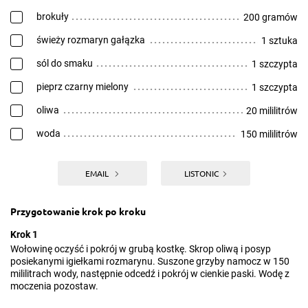
brokuły
200 gramów
świeży rozmaryn gałązka
1 sztuka
sól do smaku
1 szczypta
pieprz czarny mielony
1 szczypta
oliwa
20 mililitrów
woda
150 mililitrów
EMAIL
LISTONIC
Przygotowanie krok po kroku
Krok 1
Wołowinę oczyść i pokrój w grubą kostkę. Skrop oliwą i posyp
posiekanymi igiełkami rozmarynu. Suszone grzyby namocz w 150
mililitrach wody, następnie odcedź i pokrój w cienkie paski. Wodę z
moczenia pozostaw.