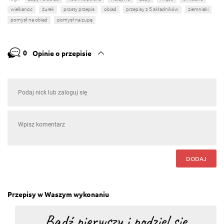
wielkanoc
żurek
prosty przepis
obiad
przepisy z 5 składników
ziemniaki
pomysł na obiad
pomysł na zupę
0
Opinie o przepisie
DODAJ
Przepisy w Waszym wykonaniu