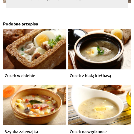
Podobne przepisy
Żurek w chlebie
Żurek z białą kiełbasą
Szybka zalewajka
Żurek na wędzonce