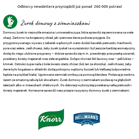
Odbiorcy newslettera przyrządzili już ponad
260 000 potraw!
Żurek domowy z ziemniaczkami
Domowy żurek to niezwykle smaczna i uniwersalna zupa, która sprawdzi się serwowana na wiele
okazji. Zarówno na świąteczny obiad, jak i pierwsze danie podczas przyjęcia. Do
przygotowywanego wywaru z żeberek wędzonych warto dodać kawałek pietruszki, marchewki,
pora oraz selera. Jeśli chcesz, żeby żurek zyskał na wyrazistości i był jeszcze bardziej aromatyczny,
dodaj do niego ulubione przyprawy – dobrze sprawdzi się m.in. przeciśnięty prze praskę czosnek,
posiekany świeży majeranek oraz ziele angielskie. Dołącz również liść laurowy oraz – jeśli lubisz –
kminek. Ostrości zupie nada z kolei świeżo starty chrzan (lub ten ze słoiczka). Jeśli chcesz, żeby
danie było bogatsze w składniki, dodaj pokrojony wędzony boczek lub kiełbasę (odpowiednia
będzie na przykład biała). Ugotowane ziemniaki zmiksuj za pomocą blendera. Podawaj je osobno,
razem ze smażoną cebulą lub skwarkami. Żurek domowy z ziemniakami podawaj na głębokich
talerzach albo w miseczkach chlebowych. Do dekoracji wykorzystaj posiekaną natkę pietruszki i
świeży majeranek. Koniecznie sprawdź nasz przepis na pyszny domowy żurek z ziemniakami.