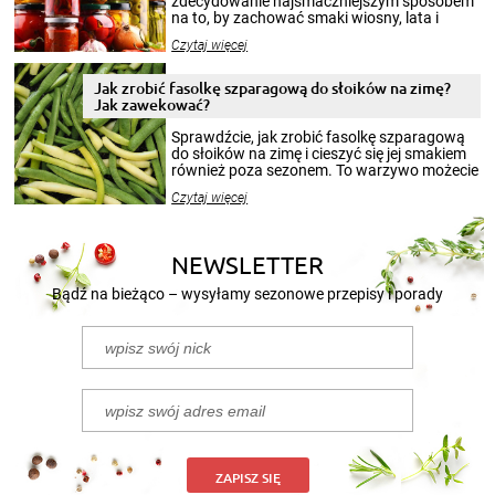
zdecydowanie najsmaczniejszym sposobem
na to, by zachować smaki wiosny, lata i
jesieni na dłużej. Można robić setki zdjęć
Czytaj więcej
krajobrazów, by cieszyć nimi oko w sezonie
zimowym, ale to smaczny posiłek pozwoli w
pełni poczuć atmosferę cieplejszych
Jak zrobić fasolkę szparagową do słoików na zimę?
miesięcy. Przygotowanie słoików ze
Jak zawekować?
smakowitą zawartością musi obejmować
patenty, które pozwolą zachować świeżość
Sprawdźcie, jak zrobić fasolkę szparagową
przetworów.
do słoików na zimę i cieszyć się jej smakiem
również poza sezonem. To warzywo możecie
wekować na wiele sposobów. Wykorzystajcie
Czytaj więcej
nasze propozycje!
NEWSLETTER
Bądź na bieżąco – wysyłamy sezonowe przepisy i porady
ZAPISZ SIĘ