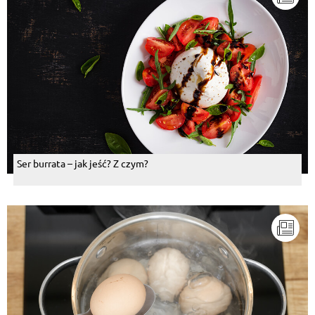
Ser burrata – jak jeść? Z czym?