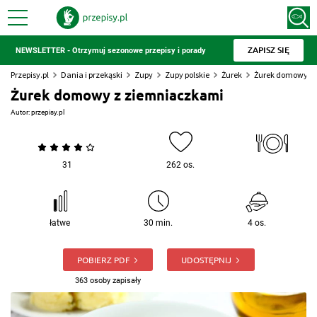
ZAPISZ SIĘ
NEWSLETTER - Otrzymuj sezonowe przepisy i porady
Przepisy.pl
Dania i przekąski
Zupy
Zupy polskie
Żurek
Żurek domowy z
Żurek domowy z ziemniaczkami
Autor:
przepisy.pl
31
262 os.
łatwe
30 min.
4 os.
POBIERZ PDF
UDOSTĘPNIJ
363 osoby zapisały