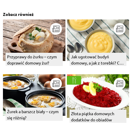
Zobacz również
Przyprawy do żurku – czym
Jak ugotować budyń
doprawić domowy żur?
domowy, a jak z torebki? Czy
można zrobić to na wodzie?
Żurek a barszcz biały – czym
Złota piątka domowych
się różnią?
dodatków do obiadów