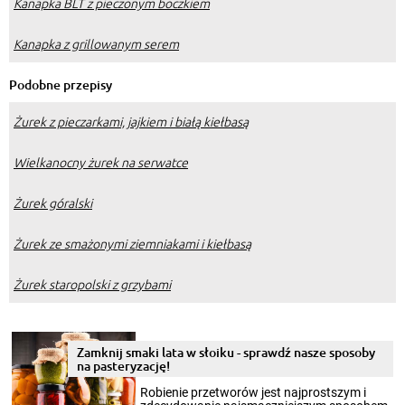
Kanapka BLT z pieczonym boczkiem
Kanapka z grillowanym serem
Podobne przepisy
Żurek z pieczarkami, jajkiem i białą kiełbasą
Wielkanocny żurek na serwatce
Żurek góralski
Żurek ze smażonymi ziemniakami i kiełbasą
Żurek staropolski z grzybami
Zamknij smaki lata w słoiku - sprawdź nasze sposoby
na pasteryzację!
Robienie przetworów jest najprostszym i