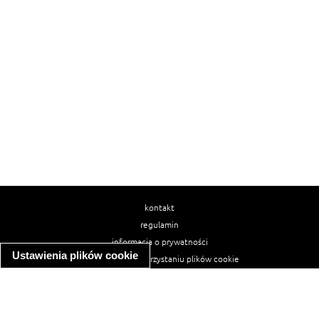
kontakt
regulamin
informacja o prywatności
Ustawienia plików cookie
informacja o wykorzystaniu plików cookie
ułatwienia dostępu
Najpopularniejsze przepisy