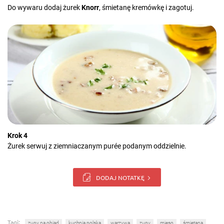
Do wywaru dodaj żurek
Knorr
, śmietanę kremówkę i zagotuj.
Krok 4
Żurek serwuj z ziemniaczanym purée podanym oddzielnie.
DODAJ NOTATKĘ
Tagi:
zupy na obiad
kuchnia polska
warzywa
zupy
mięso
śmietana