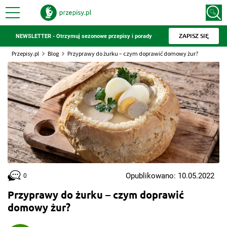
ZAPISZ SIĘ
NEWSLETTER - Otrzymuj sezonowe przepisy i porady
Przepisy.pl
Blog
Przyprawy do żurku – czym doprawić domowy żur?
Opublikowano: 10.05.2022
0
Przyprawy do żurku – czym doprawić
domowy żur?