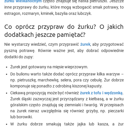
żurku wielkanocnym
często znajduje się natka pietruszki. Jeszcze
inne przyprawy do żurku, które mogą wzbogacić smak potrawy, to
estragon, rozmaryn, kminek, bazylia oraz lubczyk.
Co oprócz przypraw do żurku? O jakich
dodatkach jeszcze pamiętać?
Nie wystarczy wiedzieć, czym przyprawić
żurek
, aby przygotować
pyszną potrawę. Równie ważne jest, aby dobrać odpowiednie
dodatki do zupy:
Żurek jest gotowany na mięsie wieprzowym.
Do bulionu warto także dodać oprócz przypraw kilka warzyw –
np. pietruszkę, marchewkę, selera, pora czy cebulę. Żur dobrze
komponuje się ponadto z odrobiną kiszonej kapusty.
Ciekawą propozycją może być również
żurek z tofu i wędzonką
.
Żurek śląski zazwyczaj jest przyrządzany z kiełbasą, a w żurku
góralskim często znajdują się ziemniaki i twaróg. W przepisach
na żurek nieraz uwzględnia się również grzyby, np. pieczarki
lub borowiki.
W żurku dobrze smakują także jajka lub kasza, a żur