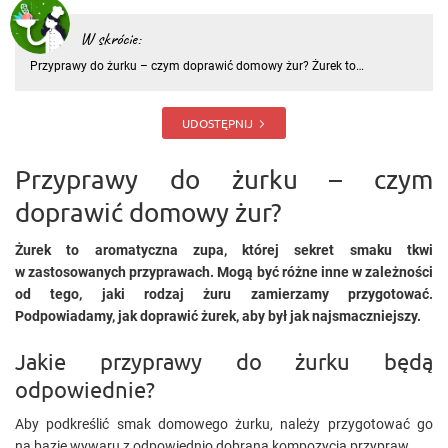
W skrócie:
Przyprawy do żurku – czym doprawić domowy żur? Żurek to
aromatyczna zupa, której sekret smaku tkwi w zastosowanych
przyprawach. Mogą być różne inne w zależności od tego, jaki rodzaj
żuru zamierzamy przygotować. Podpowiadamy, jak doprawić żurek,
UDOSTĘPNIJ
aby był j
Przyprawy do żurku – czym
doprawić domowy żur?
Żurek to aromatyczna zupa, której sekret smaku tkwi
w zastosowanych przyprawach. Mogą być różne inne w zależności
od tego, jaki rodzaj żuru zamierzamy przygotować.
Podpowiadamy, jak doprawić żurek, aby był jak najsmaczniejszy.
Jakie przyprawy do żurku będą
odpowiednie?
Aby podkreślić smak domowego żurku, należy przygotować go
na bazie wywaru z odpowiednio dobraną kompozycją przypraw.