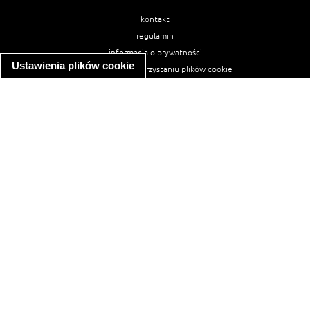
kontakt
regulamin
informacja o prywatności
Ustawienia plików cookie
informacja o wykorzystaniu plików cookie
ułatwienia dostępu
Najpopularniejsze przepisy
spaghetti bolognese
makaron z kurczakiem w sosie śmietanowym
kanapka z indykiem
ratatouille
lahmacun
mac and cheese
zupa minestrone
cannelloni ze szpinakiem i ricottą
spaghetti przepisy