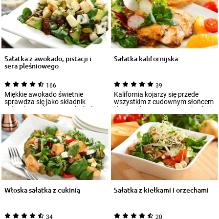
Sałatka z awokado, pistacji i
Sałatka kalifornijska
sera pleśniowego
166
39
Miękkie awokado świetnie
Kalifornia kojarzy się przede
sprawdza się jako składnik
wszystkim z cudownym słońcem
sałatek oraz kremowych dipów.
i beztroskiemu życiem. W kuchni
Dobrze pasują d...
klimat...
Włoska sałatka z cukinią
Sałatka z kiełkami i orzechami
34
20