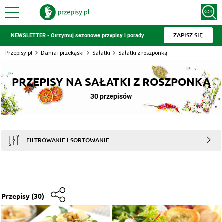
ZAPISZ SIĘ
NEWSLETTER - Otrzymuj sezonowe przepisy i porady
Przepisy.pl
Dania i przekąski
Sałatki
Sałatki z roszponką
PRZEPISY NA SAŁATKI Z ROSZPONKĄ
30 przepisów
FILTROWANIE I SORTOWANIE
Przepisy
(30)