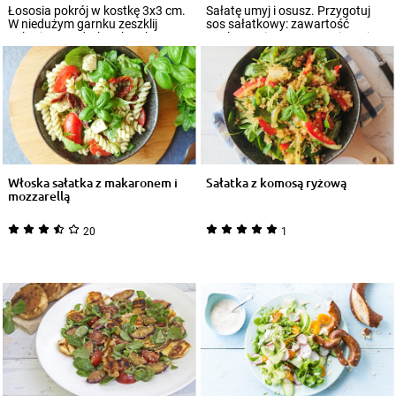
Łososia pokrój w kostkę 3x3 cm.
Sałatę umyj i osusz. Przygotuj
W niedużym garnku zeszklij
sos sałatkowy: zawartość
pokrojoną w drobną kostkę
opakowania Knorr rozmieszaj z 3
cebulę, doda...
łyżkami w...
Włoska sałatka z makaronem i
Sałatka z komosą ryżową
mozzarellą
20
1