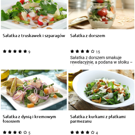
Sałatka z truskawek i szparagów
Sałatka z dorszem
9
15
Sałatka z dorszem smakuje
rewelacyjnie, a podana w słoiku –
również efektownie się
prezentuje. Dz...
Sałatka z dynią i kremowym
Sałatka z kurkami z płatkami
łososiem
parmezanu
5
4