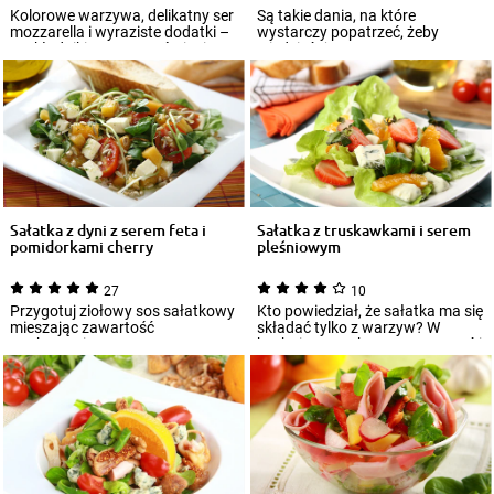
Kolorowe warzywa, delikatny ser
Są takie dania, na które
mozzarella i wyraziste dodatki –
wystarczy popatrzeć, żeby
te składniki tworzą wyśmienitą
wiedzieć, że są pyszne. Kuszą
w...
soczystymi kolor...
Sałatka z dyni z serem feta i
Sałatka z truskawkami i serem
pomidorkami cherry
pleśniowym
27
10
Przygotuj ziołowy sos sałatkowy
Kto powiedział, że sałatka ma się
mieszając zawartość
składać tylko z warzyw? W
opakowania Knorr z trzema
kuchni warto eksperymentować i
łyżkami wody oraz o...
łączyć...