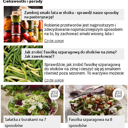
Ciekawostki i porady
Zamknij smaki lata w słoiku - sprawdź nasze sposoby
na pasteryzację!
Robienie przetworów jest najprostszym i
zdecydowanie najsmaczniejszym sposobem
na to, by zachować smaki wiosny, lata i
jesieni na dłużej. Można robić setki zdjęć
Czytaj więcej
krajobrazów, by cieszyć nimi oko w sezonie
zimowym, ale to smaczny posiłek pozwoli w
pełni poczuć atmosferę cieplejszych
Jak zrobić fasolkę szparagową do słoików na zimę?
miesięcy. Przygotowanie słoików ze
Jak zawekować?
smakowitą zawartością musi obejmować
patenty, które pozwolą zachować świeżość
Sprawdźcie, jak zrobić fasolkę szparagową
przetworów.
do słoików na zimę i cieszyć się jej smakiem
również poza sezonem. To warzywo możecie
wekować na wiele sposobów. Wykorzystajcie
Czytaj więcej
nasze propozycje!
Sałatka z burakami na 7
Fasolka szparagowa na 8
sposobów
sposobów