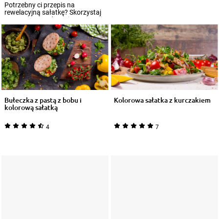
Potrzebny ci przepis na
rewelacyjną sałatkę? Skorzystaj
z naszej sprawdzonej propozycji.
Roszponk...
Bułeczka z pastą z bobu i
Kolorowa sałatka z kurczakiem
kolorową sałatką
4
7