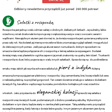
Odbiorcy newslettera przyrządzili już ponad
260 000 potraw!
Sałatki z roszponką
Roszponka jest jedną z wielu odmian sałaty o drobnych, delikatnych listkach. Jej subtelny, lekko
orzechowy smak doskonale komponuje się z większością warzyw oraz z owocami, serami i
wędlinami. Niewątpliwym atutem jest również to, że świeża roszponka jest uprawiana praktycznie
przez cały rok. Na dodatek jej intensywnie zielone liście urozmaicają wygląd sałatek i mogą służyć
do dekoracji innych potraw. Jeśli panuje akurat sezon na truskawki, dobrym sposobem na
smaczne danie będzie połączenie ich z roszponką w letniej sałatce ze szparagami. Dodatek
świeżej mięty oraz plasterków ogórka zapewni jej smak znakomity na upalny, letni dzień. Truskawki
i roszponka to duet, który pojawia się w wielu innych sałatkach. Sprawdzi się np. do podkreślenia
pierś z indyka
smaku mięs, takich jak szynka schwarzwaldzka lub
. Kolejną
smaczną kompozycją jest ser pleśniowy i roszponka. Użyj camemberta, brie, koziej roladki lub sera
z niebieską pleśnią, na przykład gorgonzoli. Ten ostatni świetnie smakuje w sałatce z dodatkiem
świeżych fig, kawałków wędzonego kurczaka, pomidorków koktajlowych oraz orzechów
eleganckiej kolacji
włoskich. Jako przystawka do
sprawdzi się sałatka z
roszponki oraz świeżych kurek, podsmażanych z drobno posiekaną cebulką. Wykwintnym
dodatkiem w tym daniu będzie starty w cienkie płatki parmezan. Taką sałatkę warto przyrządzić
szczególnie jesienią, kiedy łatwiej o świeże leśne grzyby. Innym jesiennym akcentem jest dynia,