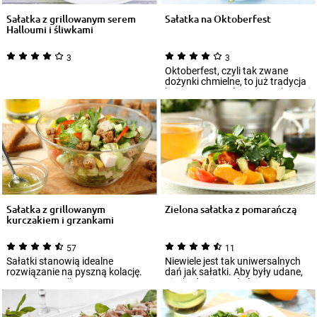
Sałatka z grillowanym serem
Sałatka na Oktoberfest
Halloumi i śliwkami
3
3
Oktoberfest, czyli tak zwane
dożynki chmielne, to już tradycja
kojarzona z wyśmienitą zabawą i
wy...
Sałatka z grillowanym
Zielona sałatka z pomarańczą
kurczakiem i grzankami
57
11
Sałatki stanowią idealne
Niewiele jest tak uniwersalnych
rozwiązanie na pyszną kolację.
dań jak sałatki. Aby były udane,
Mix sałat z grillowanym
niezbędne jest właściwe
kurczakiem i żytn...
skompono...