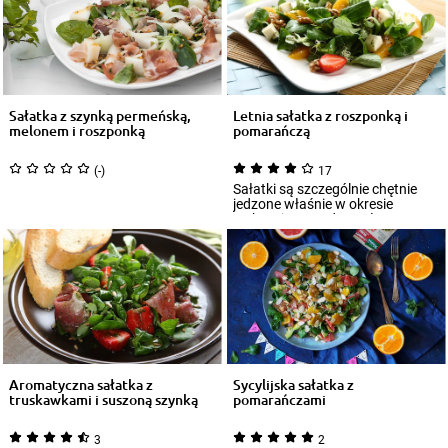
Sałatka z szynką permeńską,
Letnia sałatka z roszponką i
melonem i roszponką
pomarańczą
(-)
17
Sałatki są szczególnie chętnie
jedzone właśnie w okresie
wakacyjnym. Gdy upały
zaczynają doskwier...
Aromatyczna sałatka z
Sycylijska sałatka z
truskawkami i suszoną szynką
pomarańczami
3
2