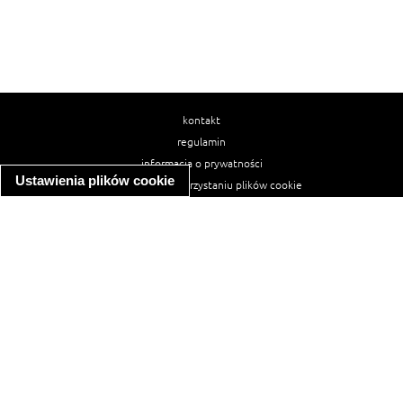
kontakt
regulamin
informacja o prywatności
Ustawienia plików cookie
informacja o wykorzystaniu plików cookie
ułatwienia dostępu
Najpopularniejsze przepisy
spaghetti bolognese
makaron z kurczakiem w sosie śmietanowym
kanapka z indykiem
ratatouille
lahmacun
mac and cheese