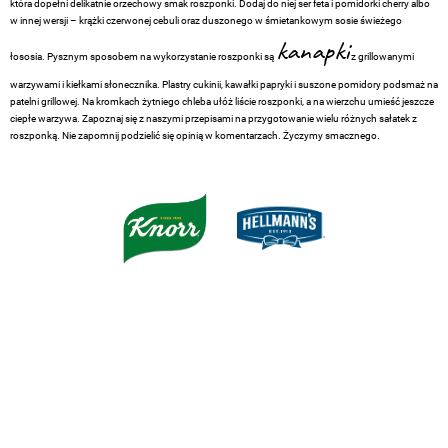
która dopełni delikatnie orzechowy smak roszponki. Dodaj do niej ser feta i pomidorki cherry albo
w innej wersji – krążki czerwonej cebuli oraz duszonego w śmietankowym sosie świeżego
kanapki
łososia. Pysznym sposobem na wykorzystanie roszponki są
z grillowanymi
warzywami i kiełkami słonecznika. Plastry cukinii, kawałki papryki i suszone pomidory podsmaż na
patelni grillowej. Na kromkach żytniego chleba ułóż liście roszponki, a na wierzchu umieść jeszcze
ciepłe warzywa. Zapoznaj się z naszymi przepisami na przygotowanie wielu różnych sałatek z
roszponką. Nie zapomnij podzielić się opinią w komentarzach. Życzymy smacznego.