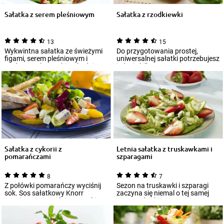
Sałatka z serem pleśniowym
Sałatka z rzodkiewki
13
15
Wykwintna sałatka ze świeżymi
Do przygotowania prostej,
figami, serem pleśniowym i
uniwersalnej sałatki potrzebujesz
wędzonym kurczakiem będzie
jedynie kilku warzyw i
znakomitą prz...
sprawdzonego p...
Sałatka z cykorii z
Letnia sałatka z truskawkami i
pomarańczami
szparagami
8
7
Z połówki pomarańczy wyciśnij
Sezon na truskawki i szparagi
sok. Sos sałatkowy Knorr
zaczyna się niemal o tej samej
wymieszaj z wyciśniętym sokiem,
porze – dzięki temu możesz
cukrem ora...
połączyć...