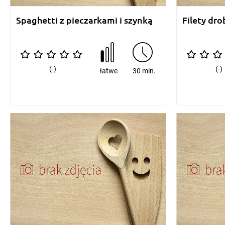
Spaghetti z pieczarkami i szynką
Filety dr
(-)
(-)
łatwe
30 min.