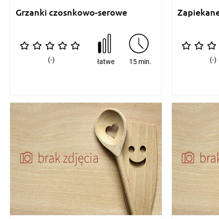
Grzanki czosnkowo-serowe
Zapiekane
(-)
(-)
łatwe
15 min.