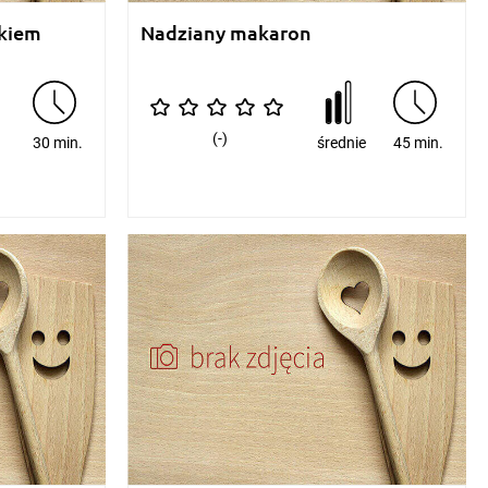
zkiem
Nadziany makaron
(-)
e
30 min.
średnie
45 min.