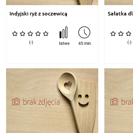
Indyjski ryż z soczewicą
Sałatka d
(-)
(-)
łatwe
45 min.