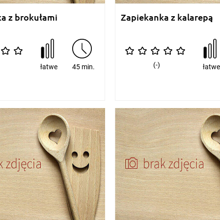
a z brokułami
Zapiekanka z kalarepą
(-)
łatwe
45 min.
łatw