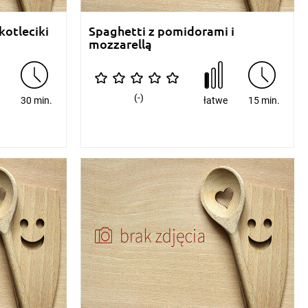
otleciki
Spaghetti z pomidorami i
mozzarellą
(-)
e
30 min.
łatwe
15 min.