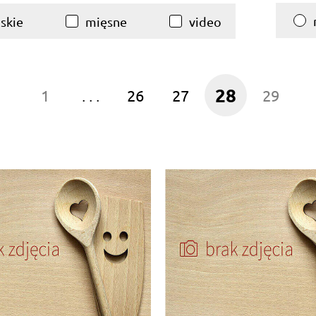
skie
mięsne
video
28
1
. . .
26
27
29