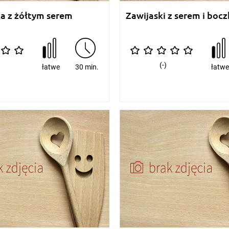
a z żółtym serem
Zawijaski z serem i boc
(-)
łatwe
30 min.
łatw