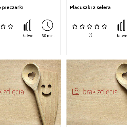
 pieczarki
Placuszki z selera
(-)
łatwe
30 min.
łatw