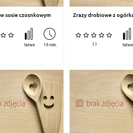
 w sosie czosnkowym
Zrazy drobiowe z ogórk
(-)
łatwe
15 min.
łatw