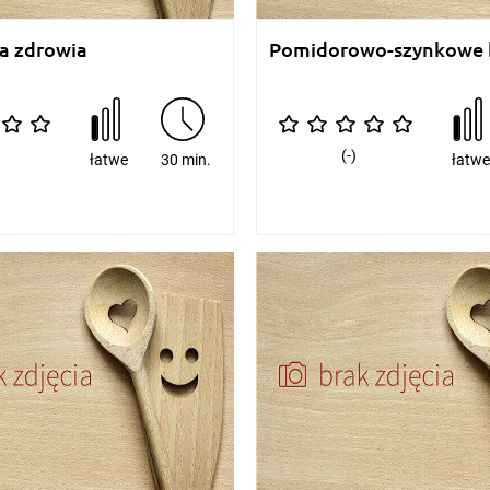
la zdrowia
Pomidorowo-szynkowe k
(-)
łatwe
30 min.
łatw