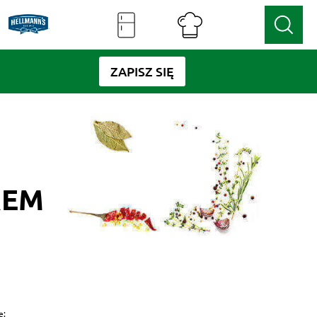
ZAPISZ SIĘ
REM
e: