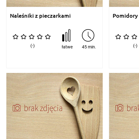
Naleśniki z pieczarkami
Pomidory
(-)
(-)
łatwe
45 min.