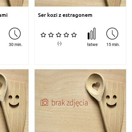
ami
Ser kozi z estragonem
(-)
e
30 min.
łatwe
15 min.