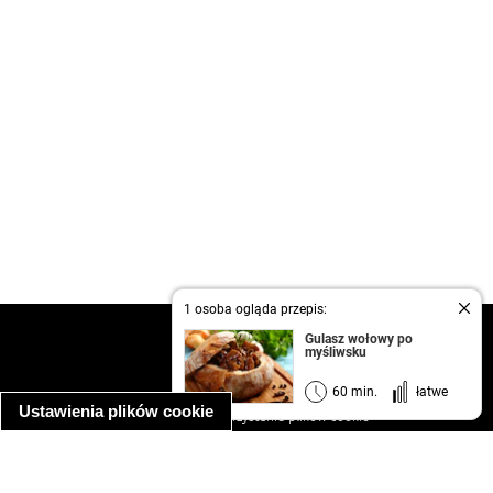
1 osoba ogląda przepis:
kontakt
Gulasz wołowy po
myśliwsku
regulamin
informacja o prywatności
60 min.
łatwe
Ustawienia plików cookie
informacja o wykorzystaniu plików cookie
ułatwienia dostępu