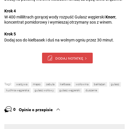
Krok 4
W 400 mililitrach gorącej wody rozpuść Gulasz węgierski
Knorr
,
koncentrat pomidorowy i wymieszaj otrzymany sos z winem.
Krok 5
Dodaj sos do kiełbasek i duś na wolnym ogniu przez 30 minut.
DODAJ NOTATKĘ
Tagi:
warzywa
mięso
cebula
kiełbasa
wołowina
bakłażan
gulasz
kuchnia węgierska
gulasz wołowy
gulasz węgierski
duszenie
0
Opinie o przepisie