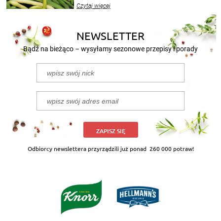
wekować na wiele sposobów. Wykorzystajcie
Czytaj więcej
nasze propozycje!
NEWSLETTER
Bądź na bieżąco – wysyłamy sezonowe przepisy i porady
ZAPISZ SIĘ
Odbiorcy newslettera przyrządzili już ponad
260 000 potraw!