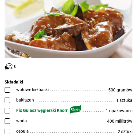
0
Składniki
wołowe kiełbaski
500 gramów
bakłażan
1 sztuka
Fix Gulasz węgierski Knorr
1 opakowanie
woda
400 mililitrów
cebula
2 sztuki