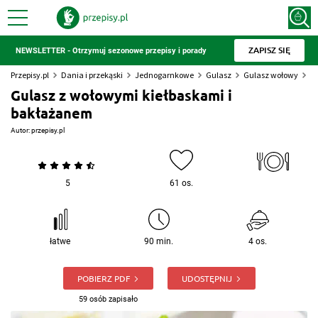
ZAPISZ SIĘ
NEWSLETTER - Otrzymuj sezonowe przepisy i porady
Przepisy.pl
Dania i przekąski
Jednogarnkowe
Gulasz
Gulasz wołowy
G
Gulasz z wołowymi kiełbaskami i
bakłażanem
Autor:
przepisy.pl
5
61 os.
łatwe
90 min.
4 os.
POBIERZ PDF
UDOSTĘPNIJ
59 osób zapisało