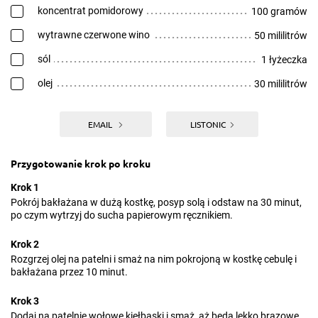
koncentrat pomidorowy
100 gramów
wytrawne czerwone wino
50 mililitrów
sól
1 łyżeczka
olej
30 mililitrów
EMAIL
LISTONIC
Przygotowanie krok po kroku
Krok 1
Pokrój bakłażana w dużą kostkę, posyp solą i odstaw na 30 minut,
po czym wytrzyj do sucha papierowym ręcznikiem.
Krok 2
Rozgrzej olej na patelni i smaż na nim pokrojoną w kostkę cebulę i
bakłażana przez 10 minut.
Krok 3
Dodaj na patelnię wołowe kiełbaski i smaż, aż będą lekko brązowe.