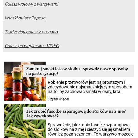
Gulasz wołowy z warzywami
Włoski gulasz Peposo
Tradycyjny gulasz z oregano
Gulasz po węgiersku - VIDEO
Zamknij smaki lata w słoiku - sprawdź nasze sposoby
na pasteryzację!
Robienie przetworów jest najprostszym i
zdecydowanie najsmaczniejszym sposobem
na to, by zachować smaki wiosny, lata i
jesieni na dłużej. Można robić setki zdjęć
Czytaj więcej
krajobrazów, by cieszyć nimi oko w sezonie
zimowym, ale to smaczny posiłek pozwoli w
pełni poczuć atmosferę cieplejszych
Jak zrobić fasolkę szparagową do słoików na zimę?
miesięcy. Przygotowanie słoików ze
Jak zawekować?
smakowitą zawartością musi obejmować
patenty, które pozwolą zachować świeżość
Sprawdźcie, jak zrobić fasolkę szparagową
przetworów.
do słoików na zimę i cieszyć się jej smakiem
również poza sezonem. To warzywo możecie