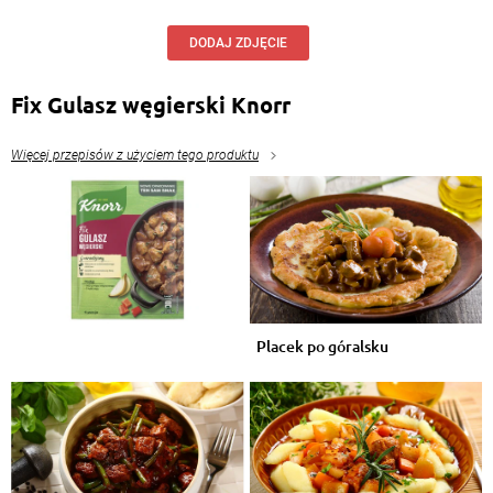
DODAJ ZDJĘCIE
Fix Gulasz węgierski Knorr
Więcej przepisów z użyciem tego produktu
Placek po góralsku