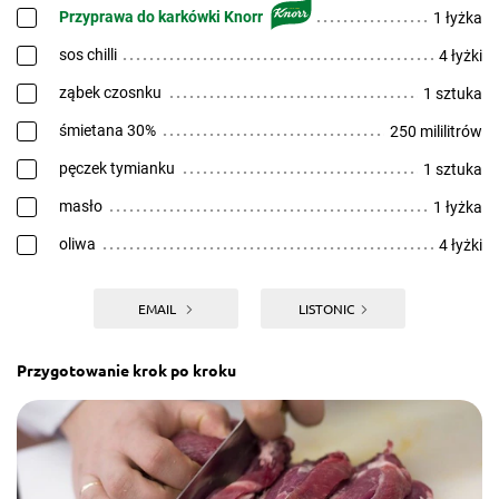
Przyprawa do karkówki Knorr
1 łyżka
sos chilli
4 łyżki
ząbek czosnku
1 sztuka
śmietana 30%
250 mililitrów
pęczek tymianku
1 sztuka
masło
1 łyżka
oliwa
4 łyżki
EMAIL
LISTONIC
Przygotowanie krok po kroku