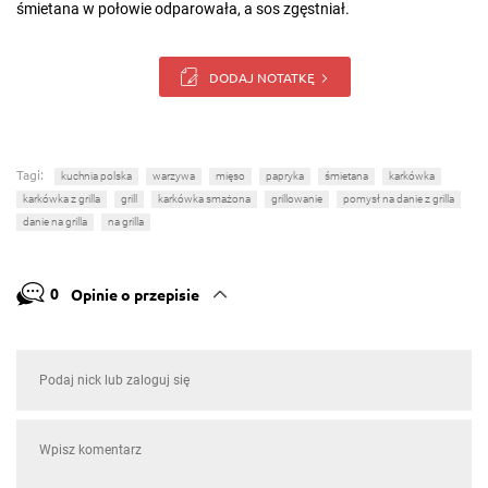
śmietana w połowie odparowała, a sos zgęstniał.
DODAJ NOTATKĘ
Tagi:
kuchnia polska
warzywa
mięso
papryka
śmietana
karkówka
karkówka z grilla
grill
karkówka smażona
grillowanie
pomysł na danie z grilla
danie na grilla
na grilla
0
Opinie o przepisie