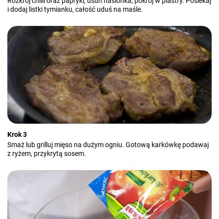
Rozkrój chilli oraz papryki, usuń nasionka, pokrój w plastry. Posiekaj
i dodaj listki tymianku, całość uduś na maśle.
Krok 3
Smaż lub grilluj mięso na dużym ogniu. Gotową karkówkę podawaj
z ryżem, przykrytą sosem.