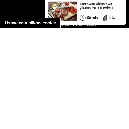
kontakt
Karkówka wieprzowa
glazurowana miodem
regulamin
informacja o prywatności
50 min.
łatwe
Ustawienia plików cookie
informacja o wykorzystaniu plików cookie
ułatwienia dostępu
Najpopularniejsze przepisy
spaghetti bolognese
makaron z kurczakiem w sosie śmietanowym
kanapka z indykiem
ratatouille
lahmacun
mac and cheese
zupa minestrone
cannelloni ze szpinakiem i ricottą
spaghetti przepisy
makaron z kurczakiem