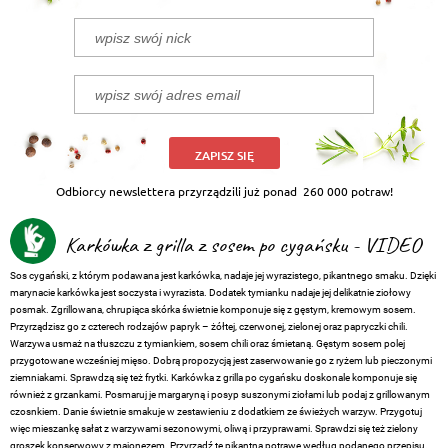
ZAPISZ SIĘ
Odbiorcy newslettera przyrządzili już ponad
260 000 potraw!
Karkówka z grilla z sosem po cygańsku - VIDEO
Sos cygański, z którym podawana jest karkówka, nadaje jej wyrazistego, pikantnego smaku. Dzięki
marynacie karkówka jest soczysta i wyrazista. Dodatek tymianku nadaje jej delikatnie ziołowy
posmak. Zgrillowana, chrupiąca skórka świetnie komponuje się z gęstym, kremowym sosem.
Przyrządzisz go z czterech rodzajów papryk – żółtej, czerwonej, zielonej oraz papryczki chili.
Warzywa usmaż na tłuszczu z tymiankiem, sosem chili oraz śmietaną. Gęstym sosem polej
przygotowane wcześniej mięso. Dobrą propozycją jest zaserwowanie go z ryżem lub pieczonymi
ziemniakami. Sprawdzą się też frytki. Karkówka z grilla po cygańsku doskonale komponuje się
również z grzankami. Posmaruj je margaryną i posyp suszonymi ziołami lub podaj z grillowanym
czosnkiem. Danie świetnie smakuje w zestawieniu z dodatkiem ze świeżych warzyw. Przygotuj
więc mieszankę sałat z warzywami sezonowymi, oliwą i przyprawami. Sprawdzi się też zielony
groszek konserwowy z majonezem. Przyrządź tę pikantną potrawę według podanego przepisu.