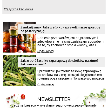
Klasyczna karkówka
Zamknij smaki lata w słoiku - sprawdź nasze sposoby
na pasteryzację!
Robienie przetworów jest najprostszym i
zdecydowanie najsmaczniejszym sposobem
na to, by zachować smaki wiosny, lata i
jesieni na dłużej. Można robić setki zdjęć
Czytaj więcej
krajobrazów, by cieszyć nimi oko w sezonie
zimowym, ale to smaczny posiłek pozwoli w
pełni poczuć atmosferę cieplejszych
Jak zrobić fasolkę szparagową do słoików na zimę?
miesięcy. Przygotowanie słoików ze
Jak zawekować?
smakowitą zawartością musi obejmować
patenty, które pozwolą zachować świeżość
Sprawdźcie, jak zrobić fasolkę szparagową
przetworów.
do słoików na zimę i cieszyć się jej smakiem
również poza sezonem. To warzywo możecie
wekować na wiele sposobów. Wykorzystajcie
Czytaj więcej
nasze propozycje!
NEWSLETTER
Bądź na bieżąco – wysyłamy sezonowe przepisy i porady