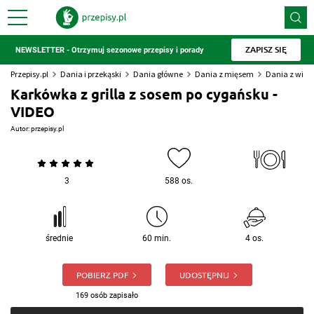
ZAPISZ SIĘ
NEWSLETTER - Otrzymuj sezonowe przepisy i porady
Przepisy.pl
Dania i przekąski
Dania główne
Dania z mięsem
Dania z wiep
Karkówka z grilla z sosem po cygańsku -
VIDEO
Autor:
przepisy.pl
3
588 os.
średnie
60 min.
4 os.
POBIERZ PDF
UDOSTĘPNIJ
169 osób zapisało