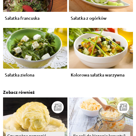
Sałatka francuska
Sałatka z ogórków
Sałatka zielona
Kolorowa sałatka warzywna
Zobacz również
Czy można zamrozić
Ile soli do kiszenia kapusty?