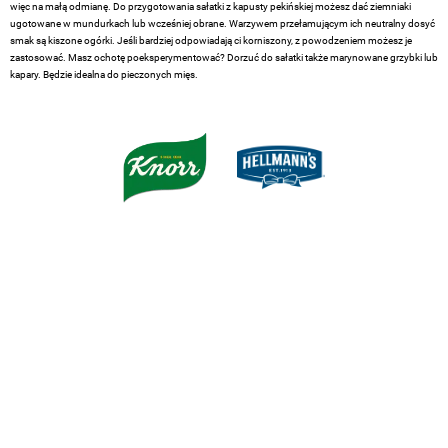
więc na małą odmianę. Do przygotowania sałatki z kapusty pekińskiej możesz dać ziemniaki
ugotowane w mundurkach lub wcześniej obrane. Warzywem przełamującym ich neutralny dosyć
smak są kiszone ogórki. Jeśli bardziej odpowiadają ci korniszony, z powodzeniem możesz je
zastosować. Masz ochotę poeksperymentować? Dorzuć do sałatki także marynowane grzybki lub
kapary. Będzie idealna do pieczonych mięs.