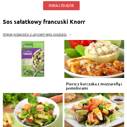
DODAJ ZDJĘCIE
Sos sałatkowy francuski Knorr
Więcej przepisów z użyciem tego produktu
Piersi z kurczaka z mozzarellą i
pomidorami