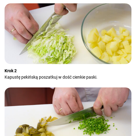
Krok 2
Kapustę pekińską poszatkuj w dość cienkie paski.