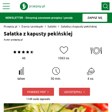
ZAPISZ SIĘ
NEWSLETTER - Otrzymuj sezonowe przepisy i porady
Przepisy.pl
Dania i przekąski
Sałatki
Sałatka z kapusty pekińskiej
Sałatka z kapusty pekińskiej
Autor:
przepisy.pl
46
1063 os.
łatwe
50 min.
4 os.
POBIERZ PDF
UDOSTĘPNIJ
1149 osób zapisało