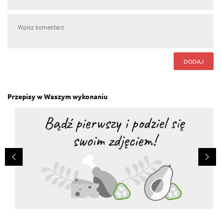
Magda Lena
, 02.03.2017
Dla mnie za mało sosu salatkowego, ale dodałam
jeszcze sos sałatkowy ogrodowy z knorr i wyszła
pyszna.
Odpowiedz
DODAJ
Helena Polak
, 08.05.2016
Tę sałatkę zrobiłam do mięs z grila oraz mizerią ala
tzatziki z serem feta smakowało wybornie wszyskim
biesiadnikom. Polecam spróbować.
Przepisy w Waszym wykonaniu
Odpowiedz