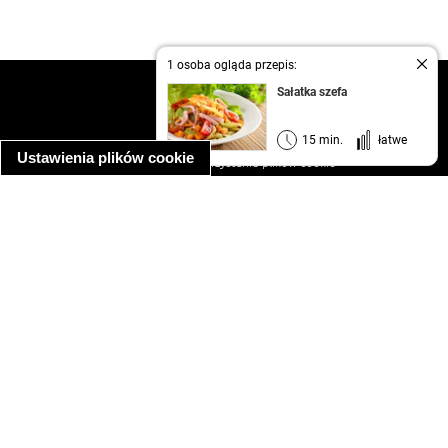
1 osoba ogląda przepis:
kontakt
Sałatka szefa
regulamin
informacja o prywatności
15 min.
łatwe
Ustawienia plików cookie
informacja o wykorzystaniu plików cookie
ułatwienia dostępu
Najpopularniejsze przepisy
spaghetti bolognese
makaron z kurczakiem w sosie śmietanowym
kanapka z indykiem
ratatouille
lahmacun
mac and cheese
zupa minestrone