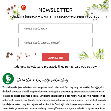
NEWSLETTER
Bądź na bieżąco – wysyłamy sezonowe przepisy i porady
ZAPISZ SIĘ
Odbiorcy newslettera przyrządzili już ponad
260 000 potraw!
Sałatka z kapusty pekińskiej
To niebywałe, jaką sałatkę można wyczarować z ziemniaków i kapusty pekińskiej. Podaj ją jako
dodatek do obiadu bądź też jako element zimnej płyty podczas spotkania towarzyskiego. Przy
okazji popiszesz się przed gośćmi umiejętnością łączenia składników na pozór nie mających ze
sobą wiele wspólnego. Sałatki ziemniaczane są doskonale znane u naszych niemieckich sąsiadów
i podaje się je tam przy każdej niemalże okazji. W Polskiej kuchni sięga się po nie raczej rzadko, a
ziemniaki ugotowane w mundurkach są znane głównie z warzywnej sałatki z majonezem. Pora