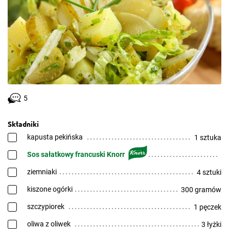
5
Składniki
kapusta pekińska
1 sztuka
Sos sałatkowy francuski Knorr
ziemniaki
4 sztuki
kiszone ogórki
300 gramów
szczypiorek
1 pęczek
oliwa z oliwek
3 łyżki