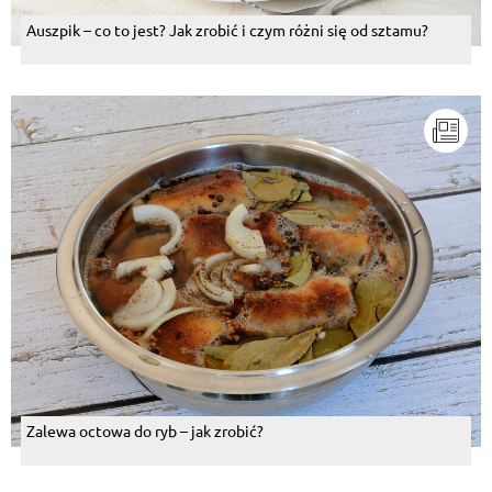
Auszpik – co to jest? Jak zrobić i czym różni się od sztamu?
Zalewa octowa do ryb – jak zrobić?