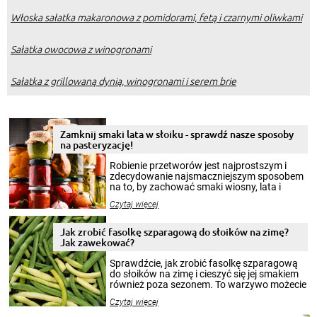
Włoska sałatka makaronowa z pomidorami, fetą i czarnymi oliwkami
Sałatka owocowa z winogronami
Sałatka z grillowaną dynią, winogronami i serem brie
Zamknij smaki lata w słoiku - sprawdź nasze sposoby
na pasteryzację!
Robienie przetworów jest najprostszym i
zdecydowanie najsmaczniejszym sposobem
na to, by zachować smaki wiosny, lata i
jesieni na dłużej. Można robić setki zdjęć
Czytaj więcej
krajobrazów, by cieszyć nimi oko w sezonie
zimowym, ale to smaczny posiłek pozwoli w
pełni poczuć atmosferę cieplejszych
Jak zrobić fasolkę szparagową do słoików na zimę?
miesięcy. Przygotowanie słoików ze
Jak zawekować?
smakowitą zawartością musi obejmować
patenty, które pozwolą zachować świeżość
Sprawdźcie, jak zrobić fasolkę szparagową
przetworów.
do słoików na zimę i cieszyć się jej smakiem
również poza sezonem. To warzywo możecie
wekować na wiele sposobów. Wykorzystajcie
Czytaj więcej
nasze propozycje!