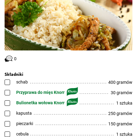
0
Składniki
schab
400 gramów
Przyprawa do mięs Knorr
30 gramów
Bulionetka wołowa Knorr
1 sztuka
kapusta
250 gramów
pieczarki
150 gramów
cebula
1 sztuka