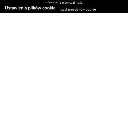
informacja o prywatności
Ustawienia plików cookie
informacja o wykorzystaniu plików cookie
ułatwienia dostępu
Najpopularniejsze przepisy
spaghetti bolognese
makaron z kurczakiem w sosie śmietanowym
kanapka z indykiem
ratatouille
lahmacun
mac and cheese
zupa minestrone
cannelloni ze szpinakiem i ricottą
spaghetti przepisy
makaron z kurczakiem
tagliatelle z kurczakiem
hot dog