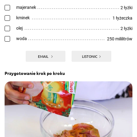
majeranek
2 łyżki
kminek
1 łyżeczka
olej
2 łyżki
woda
250 mililitrów
EMAIL
LISTONIC
Przygotowanie krok po kroku