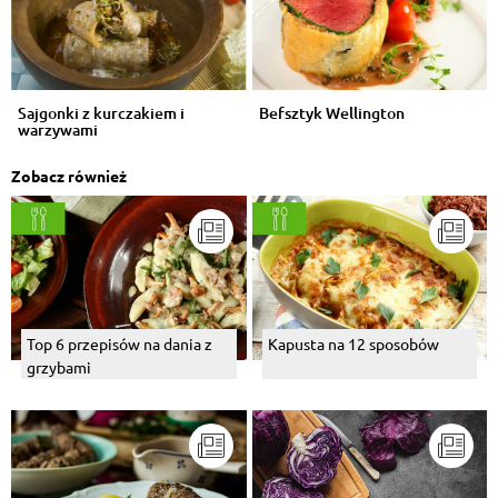
Sajgonki z kurczakiem i
Befsztyk Wellington
warzywami
Zobacz również
Top 6 przepisów na dania z
Kapusta na 12 sposobów
grzybami