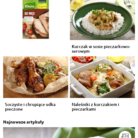
Kurczak w sosie pieczarkowo-
serowym
Soczyste i chrupiące udka
Naleśniki z kurczakiem i
pieczone
pieczarkami
Najnowsze artykuły