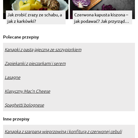
Jak zrobić zrazy ze schabu, a
Czerwona kapusta kiszona –
jak z karkówki?
jak podawać? Jak przyrządzić
i co z niej zrobić?
Polecane przepisy
Kanapki z pastą jajeczną ze szczypiorkiem
Zapiekanki z pieczarkami i serem
Lasagne
Klasyczny Mac’n Cheese
Spaghetti bolognese
Inne przepisy
Kanapka z szarpaną wieprzowiną i konfiturą z czerwonej cebuli