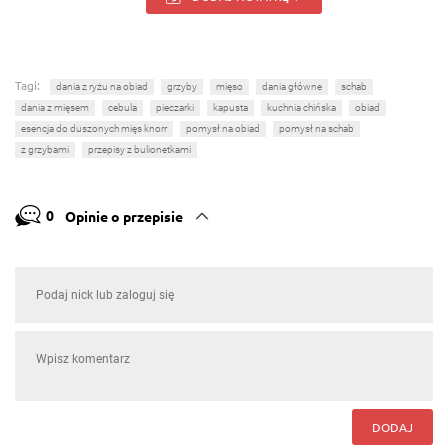
Tagi:
dania z ryżu na obiad
grzyby
mięso
dania główne
schab
dania z mięsem
cebula
pieczarki
kapusta
kuchnia chińska
obiad
esencja do duszonych mięs knorr
pomysł na obiad
pomysł na schab
z grzybami
przepisy z bulionetkami
0
Opinie o przepisie
DODAJ