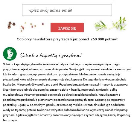
ZAPISZ SIĘ
Odbiorcy newslettera przyrządzili już ponad
260 000 potraw!
Schab z kapustą i grzybami
Schab z kapustą i grzybami to świetna alternatywa dla klasycznie pieczonego mięsa. Jego
przygotowanie jest, wbrew pozorom, dość proste. Swój wyjątkowy aromat zawdzięcza suszonym
lub świeżym grzybom, np. prawdziwkom i podgrzybkom. Możesz ewentualnie zastąpić je
pieczarkami, które także smacznie skomponują się z kapustą. Do tego dania wykorzystaj schab
bez kości. Mięso pokrój w podłużne paski. Przed podsmażeniem na patelni natrzyj je przyprawą.
Sięgnij po ostrą lub słodką paprykę, suszone zioła – bazylię, majeranek, tymianek i gałkę
muszkatołową. Pikantny posmak doskonale podkreśli zeszklona cebula. Wrzuć ją razem z
posiekanymi grzybami lub plasterkami pieczarek na rozgrzany tłuszcz. Kapustę do tej potrawy
poszatkuj i ugotuj w oddzielnym garnku, aż stanie się miękka. Ewentualnie duś ją z dodatkiem
wody na tej samej patelni. Na koniec wszystkie składniki dokładnie wymieszaj. Schab z kapustą i
grzybami będzie wyjątkowo smaczny zaserwowany na ciepło z ryżem lub sypką kaszą. Wypróbuj
ten przepis.