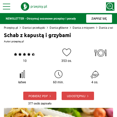
ZAPISZ SIĘ
NEWSLETTER - Otrzymuj sezonowe przepisy i porady
Przepisy.pl
Dania i przekąski
Dania główne
Dania z mięsem
Dania z wiep
Schab z kapustą i grzybami
Autor:
przepisy.pl
10
353 os.
łatwe
60 min.
4 os.
POBIERZ PDF
UDOSTĘPNIJ
377 osób zapisało