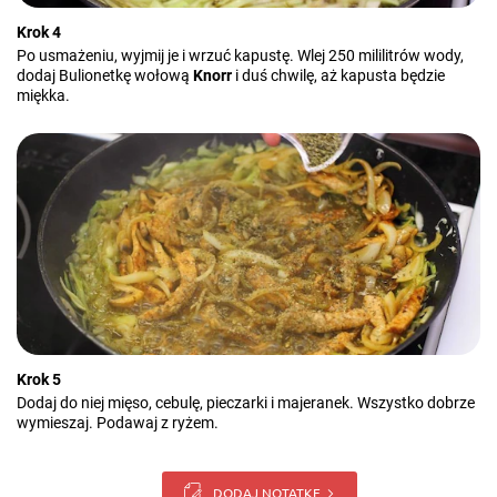
Krok 4
Po usmażeniu, wyjmij je i wrzuć kapustę. Wlej 250 mililitrów wody,
dodaj Bulionetkę wołową
Knorr
i duś chwilę, aż kapusta będzie
miękka.
Krok 5
Dodaj do niej mięso, cebulę, pieczarki i majeranek. Wszystko dobrze
wymieszaj. Podawaj z ryżem.
DODAJ NOTATKĘ