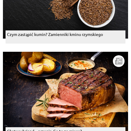
Czym zastąpić kumin? Zamienniki kminu rzymskiego
Chateaubriand – przepis. Co to za mięso?