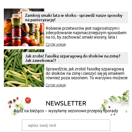
Zamknij smaki lata w słoiku - sprawdź nasze sposoby
na pasteryzację!
Robienie przetworów jest najprostszym i
zdecydowanie najsmaczniejszym sposobem
na to, by zachować smaki wiosny, lata i
jesieni na dłużej. Można robić setki zdjęć
Czytaj więcej
krajobrazów, by cieszyć nimi oko w sezonie
zimowym, ale to smaczny posiłek pozwoli w
pełni poczuć atmosferę cieplejszych
Jak zrobić fasolkę szparagową do słoików na zimę?
miesięcy. Przygotowanie słoików ze
Jak zawekować?
smakowitą zawartością musi obejmować
patenty, które pozwolą zachować świeżość
Sprawdźcie, jak zrobić fasolkę szparagową
przetworów.
do słoików na zimę i cieszyć się jej smakiem
również poza sezonem. To warzywo możecie
wekować na wiele sposobów. Wykorzystajcie
Czytaj więcej
nasze propozycje!
NEWSLETTER
Bądź na bieżąco – wysyłamy sezonowe przepisy i porady