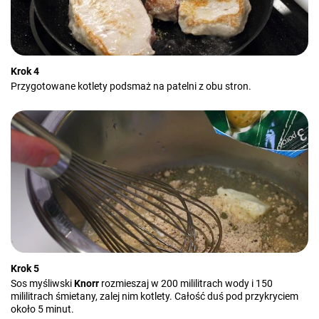
Krok 4
Przygotowane kotlety podsmaż na patelni z obu stron.
Krok 5
Sos myśliwski
Knorr
rozmieszaj w 200 mililitrach wody i 150
mililitrach śmietany, zalej nim kotlety. Całość duś pod przykryciem
około 5 minut.