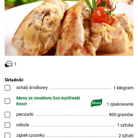
1
Składniki
schab środkowy
1 kilogram
Menu ze smakiem Sos myśliwski
Knorr
1 opakowanie
pieczarki
800 gramów
cebula
1 sztuka
ząbek czosnku
2 sztuki