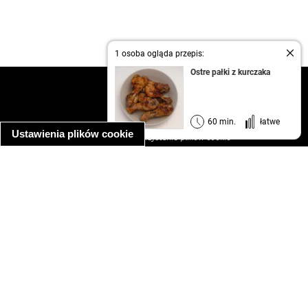
1 osoba ogląda przepis:
Ostre pałki z kurczaka
kontakt
regulamin
informacja o prywatności
60 min.
łatwe
Ustawienia plików cookie
informacja o wykorzystaniu plików cookie
ułatwienia dostępu
Najpopularniejsze przepisy
spaghetti bolognese
makaron z kurczakiem w sosie śmietanowym
kanapka z indykiem
ratatouille
lahmacun
mac and cheese