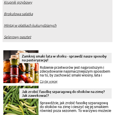
Krupnik grzybowy
Brokułowa sałatka
Mintaj w płatkach kukurydzianych
Selerowy pasztet
Zamknij smaki lata w słoiku - sprawdź nasze sposoby
na pasteryzację!
Robienie przetworów jest najprostszym i
zdecydowanie najsmaczniejszym sposobem
na to, by zachować smaki wiosny, lata i
jesieni na dłużej. Można robić setki zdjęć
Czytaj więcej
krajobrazów, by cieszyć nimi oko w sezonie
zimowym, ale to smaczny posiłek pozwoli w
pełni poczuć atmosferę cieplejszych
Jak zrobić fasolkę szparagową do słoików na zimę?
miesięcy. Przygotowanie słoików ze
Jak zawekować?
smakowitą zawartością musi obejmować
patenty, które pozwolą zachować świeżość
Sprawdźcie, jak zrobić fasolkę szparagową
przetworów.
do słoików na zimę i cieszyć się jej smakiem
również poza sezonem. To warzywo możecie
wekować na wiele sposobów. Wykorzystajcie