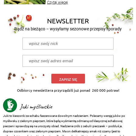
Czytaj więcej
nasze propozycje!
NEWSLETTER
Bądź na bieżąco – wysyłamy sezonowe przepisy i porady
ZAPISZ SIĘ
Odbiorcy newslettera przyrządzili już ponad
260 000 potraw!
Juki myśliwskie
Juki to kieszonki ze schabu faszerowane dowolnym nadzieniem. Polecamy wersję juków po
myśliwsku z zielonym pieprzem, które będą wyśmienitą odmianą od klasycznej schabowej
pieczeni i sprawdzą się na uroczysty obiad. Nadzienie zrób z cebuli i pieczarek – podduś je,
dopraw czosnkiem oraz zielonym pieprzem. Ma on delikatniejszy smak niż czarny (jest to