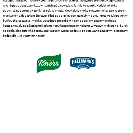
najłagodniejsza odmiana) i wybornie podkreśla smak mięs. Następnie ze środkowego schabu
wytnij grube plastry, a w każdym z nich zrób nacięcie w formie kieszonki. Nadziej je i lekko
podsmaż na patelni, by zamknąć soki w mięsie. Kiedy plastry lekko się zarumienią, zalej je sosem
myśliwskim z dodatkiem śmietany i duś pod przykryciem na małym ogniu. Gotowe juki powinny
być kruche, soczyste i miękkie. Jest dużo sposobów na ich podanie – znakomicie będą
komponowały się z kluskami śląskimi, kopytkami oraz ziemniakami. Z warzyw wybierz np. buraki
na ciepło albo surówkę z czerwonej kapusty. Mamy nadzieję, że gotowanie z naszymi przepisami
będzie dla Ciebie przyjemnością!