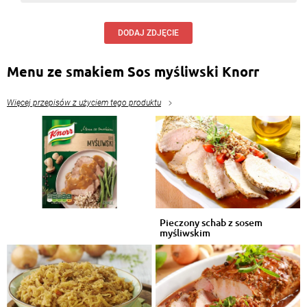
DODAJ ZDJĘCIE
Menu ze smakiem Sos myśliwski Knorr
Więcej przepisów z użyciem tego produktu
Pieczony schab z sosem
myśliwskim