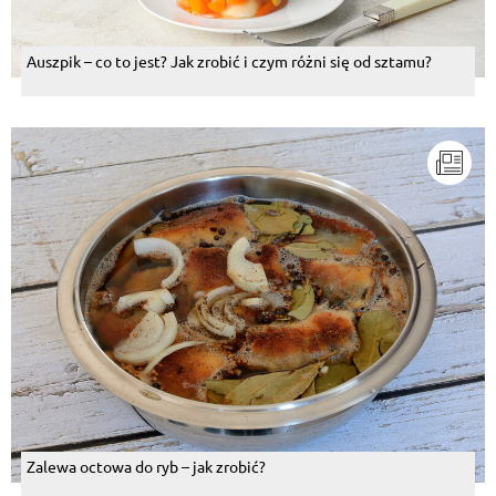
Auszpik – co to jest? Jak zrobić i czym różni się od sztamu?
Zalewa octowa do ryb – jak zrobić?