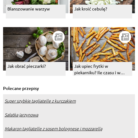
Blanszowanie warzyw
Jak kroić cebulę?
Jak obrać pieczarki?
Jak upiec frytki w
piekarniku? Ile czasu i w
jakiej temperaturze je piec?
Polecane przepisy
Super szybkie tagliatelle z kurczakiem
Sałatka jarzynowa
Makaron tagliatelle z sosem bolognese i mozzarellą