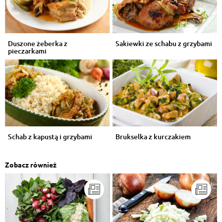
Duszone żeberka z
Sakiewki ze schabu z grzybami
pieczarkami
Schab z kapustą i grzybami
Brukselka z kurczakiem
Zobacz również