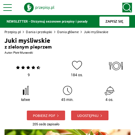
ZAPISZ SIĘ
NEWSLETTER - Otrzymuj sezonowe przepisy i porady
Przepisy.pl
Dania i przekąski
Dania główne
Juki myśliwskie
Juki myśliwskie
z zielonym pieprzem
Autor:
Piotr Murawski
9
184 os.
łatwe
45 min.
4 os.
POBIERZ PDF
UDOSTĘPNIJ
205 osób zapisało