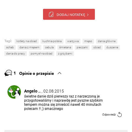
DODAJ NOTATKĘ
Tagi:
kotlety na obiad
kuchnia polska
warzywa
mięso
dania główne
schab
dania z mięsem
cebula
śmietana
pieczarki
obiad
duszenie
dania do pracy
pomysł na obiad
z grzybami
1
Opinie o przepisie
Angelo ..
, 02.08.2015
świetne danie dziś pierwszy raz z narzeczoną je
przygotowaliśmy i naprawdę jest pyszne szybkim
tempem można się zmieścić nawet 40 minutach
polecam !! ;) smacznego
Odpowiedz