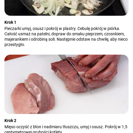
Krok 1
Pieczarki umyj, osusz i pokrój w plastry. Cebulę pokrój w piórka.
Całość usmaż na patelni, dopraw do smaku pieprzem, czosnkiem,
majerankiem i odrobiną soli. Następnie odstaw na chwilę, aby nieco
przestygło.
Krok 2
Mięso oczyść z błon i nadmiaru tłuszczu, umyj i osusz. Pokrój w 1,5
centymetrowej grubości kotlety.