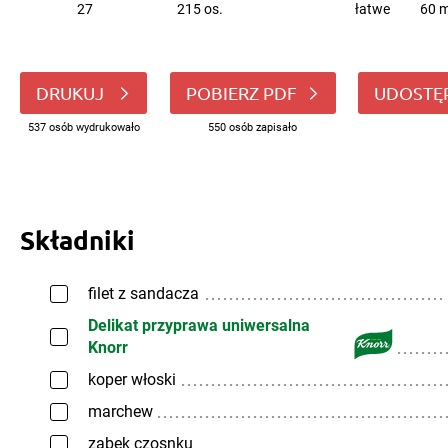
27
215 os.
łatwe
60 m
DRUKUJ
POBIERZ PDF
UDOSTĘ
537 osób wydrukowało
550 osób zapisało
Składniki
filet z sandacza
Delikat przyprawa uniwersalna
Knorr
koper włoski
marchew
ząbek czosnku