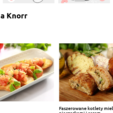
na Knorr
Faszerowane kotlety mie
pieczarkami i serem