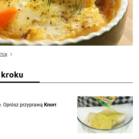
inią
 kroku
je. Oprósz przyprawą
Knorr
.