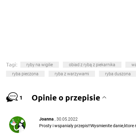
Tagi:
ryby na wigilie
obiad z rybą z piekarnika
w
ryba pieczona
ryba z warzywami
ryba duszona
Opinie o przepisie
1
Joanna
, 30.05.2022
Prosty i wspanialy przepis!!Wysmienite danie,ktore 