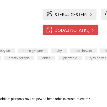
STERUJ GESTEM
DODAJ NOTATKĘ
arzywa
dania główne
ryby
marchewka
ś
prosty przepis
obiad
pieczenie
ryby na wigi
robilam pierwszy raz i na pewno bede robic czesto!! Polecam !