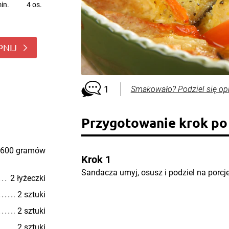
in.
4 os.
PNIJ
1
Smakowało? Podziel się op
Przygotowanie krok po
600 gramów
Krok 1
Sandacza umyj, osusz i podziel na porc
2 łyżeczki
2 sztuki
2 sztuki
2 sztuki