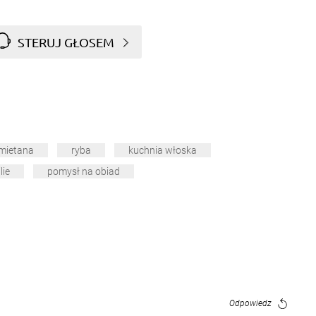
STERUJ GŁOSEM
mietana
ryba
kuchnia włoska
lie
pomysł na obiad
Odpowiedz