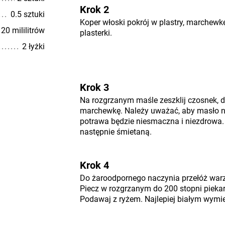
Krok 2
0.5 sztuki
Koper włoski pokrój w plastry, marchewk
20 mililitrów
plasterki.
2 łyżki
Krok 3
Na rozgrzanym maśle zeszklij czosnek, d
marchewkę. Należy uważać, aby masło nie
potrawa będzie niesmaczna i niezdrowa. P
następnie śmietaną.
Krok 4
Do żaroodpornego naczynia przełóż warz
Piecz w rozgrzanym do 200 stopni piekar
Podawaj z ryżem. Najlepiej białym wymi