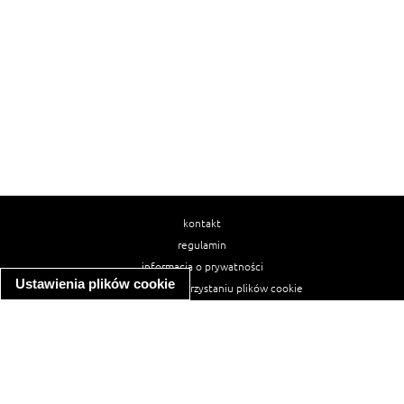
kontakt
regulamin
informacja o prywatności
Ustawienia plików cookie
informacja o wykorzystaniu plików cookie
ułatwienia dostępu
Najpopularniejsze przepisy
spaghetti bolognese