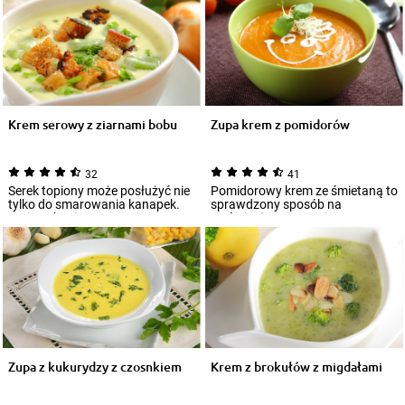
Krem serowy z ziarnami bobu
Zupa krem z pomidorów
32
41
Serek topiony może posłużyć nie
Pomidorowy krem ze śmietaną to
tylko do smarowania kanapek.
sprawdzony sposób na
Na jego bazie przygotujesz
wyśmienitą zupę. Jej
pyszny, g...
przygotowanie jest wyjąt...
Zupa z kukurydzy z czosnkiem
Krem z brokułów z migdałami