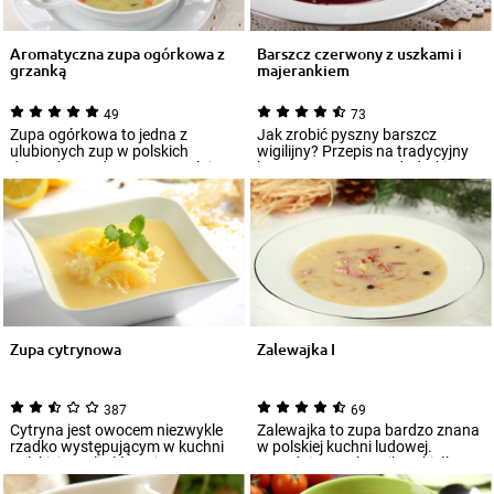
Aromatyczna zupa ogórkowa z
Barszcz czerwony z uszkami i
grzanką
majerankiem
49
73
Zupa ogórkowa to jedna z
Jak zrobić pyszny barszcz
ulubionych zup w polskich
wigilijny? Przepis na tradycyjny
domach. Bardzo często gości na
barszcz czerwony z dodatkiem
stołach w wersj...
uszek i m...
Zupa cytrynowa
Zalewajka I
387
69
Cytryna jest owocem niezwykle
Zalewajka to zupa bardzo znana
rzadko występującym w kuchni
w polskiej kuchni ludowej.
polskiej w roli głównej.
Zasadniczo zalewajka z kiełbasą
Tymczasem w b...
i ziemn...