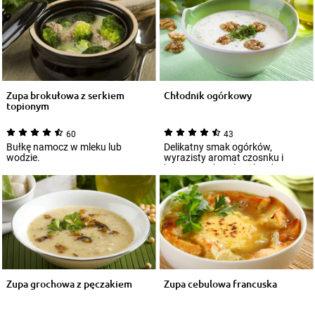
Zupa brokułowa z serkiem
Chłodnik ogórkowy
topionym
60
43
Bułkę namocz w mleku lub
Delikatny smak ogórków,
wodzie.
wyrazisty aromat czosnku i
kopru oraz kwaśny i bardzo
gęsty jogurt grecki...
Zupa grochowa z pęczakiem
Zupa cebulowa francuska