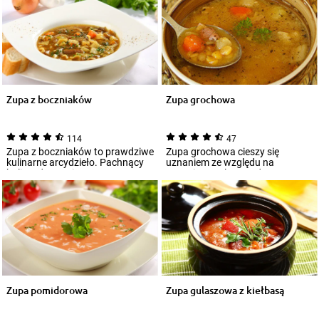
Zupa z boczniaków
Zupa grochowa
114
47
Zupa z boczniaków to prawdziwe
Zupa grochowa cieszy się
kulinarne arcydzieło. Pachnący
uznaniem ze względu na
bulion, doprawiony szczyptą
wyraziste walory wędzonego
curry i...
boczku i bogactwo warz...
Zupa pomidorowa
Zupa gulaszowa z kiełbasą