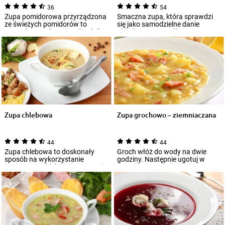
36
54
Zupa pomidorowa przyrządzona
Smaczna zupa, która sprawdzi
ze świeżych pomidorów to
się jako samodzielne danie
pomysł na wyśmienity obiad dla
obiadowe? To możliwe, co
czterech osó...
udowadnia poniżs...
Zupa chlebowa
Zupa grochowo – ziemniaczana
44
44
Zupa chlebowa to doskonały
Groch włóż do wody na dwie
sposób na wykorzystanie
godziny. Następnie ugotuj w
czerstwego chleba. Wystarczy, że
wywarze z mięsa i warzyw...
kilka kromek...