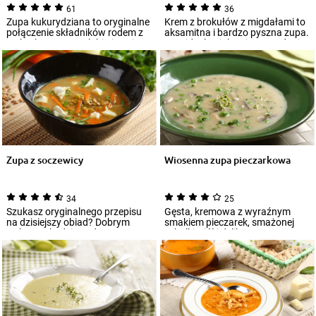
61
36
Zupa kukurydziana to oryginalne
Krem z brokułów z migdałami to
połączenie składników rodem z
aksamitna i bardzo pyszna zupa.
Meksyku z tym, co lubią i znają
Jest idealna jako pierwsze danie
Eur...
r...
Zupa z soczewicy
Wiosenna zupa pieczarkowa
34
25
Szukasz oryginalnego przepisu
Gęsta, kremowa z wyraźnym
na dzisiejszy obiad? Dobrym
smakiem pieczarek, smażonej
wyborem będzie podawana na
cebulki, ziół i delikatnego
gorąco zupa...
zielonego grosz...