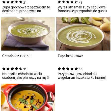
21
41
Zupa grochowa z pęczakiem to
Wyrazisty smak zupy cebulowej
doskonała propozycja na
francuskiej przypadnie do gustu
codzienny obiad lub wczesną
nawet najbardziej wymagającym
kolację. Aby prz...
smako...
Chłodnik z cukinii
Zupa brokułowa
31
46
Na myśl o chłodniku wielu
Przygotowujesz obiad dla
osobom jako pierwszy na myśl
wegetarian i szukasz kulinarnej
przychodzi słynny chłodnik
inspiracji? Koniecznie wypróbuj
litewski, które...
przepis...