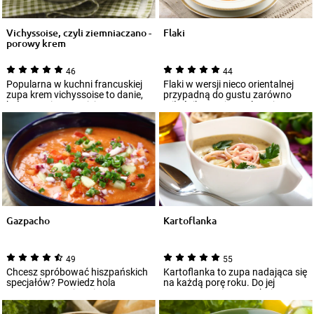
Vichyssoise, czyli ziemniaczano -
Flaki
porowy krem
46
44
Popularna w kuchni francuskiej
Flaki w wersji nieco orientalnej
zupa krem vichyssoise to danie,
przypadną do gustu zarówno
które pomimo swojej prostoty,
miłośnikom tej popularnej
wyró...
potrawy, ja...
Gazpacho
Kartoflanka
49
55
Chcesz spróbować hiszpańskich
Kartoflanka to zupa nadająca się
specjałów? Powiedz hola
na każdą porę roku. Do jej
naszemu przepisowi na
przygotowania potrzebujesz
gazpacho. Jeżeli zast...
bowiem pod...