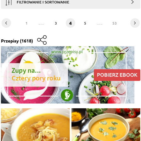
FILTROWANIE I SORTOWANIE
4
1
. . .
3
5
. . .
53
Przepisy
(1618)