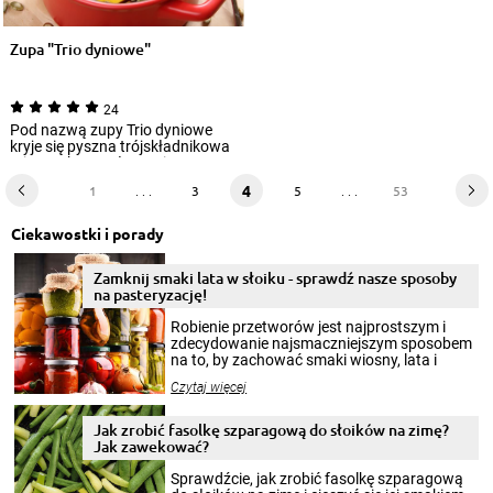
Zupa "Trio dyniowe"
24
Pod nazwą zupy Trio dyniowe
kryje się pyszna trójskładnikowa
mieszanka – połączenie
pieczonej dyn...
4
1
. . .
3
5
. . .
53
Ciekawostki i porady
Zamknij smaki lata w słoiku - sprawdź nasze sposoby
na pasteryzację!
Robienie przetworów jest najprostszym i
zdecydowanie najsmaczniejszym sposobem
na to, by zachować smaki wiosny, lata i
jesieni na dłużej. Można robić setki zdjęć
Czytaj więcej
krajobrazów, by cieszyć nimi oko w sezonie
zimowym, ale to smaczny posiłek pozwoli w
pełni poczuć atmosferę cieplejszych
Jak zrobić fasolkę szparagową do słoików na zimę?
miesięcy. Przygotowanie słoików ze
Jak zawekować?
smakowitą zawartością musi obejmować
patenty, które pozwolą zachować świeżość
Sprawdźcie, jak zrobić fasolkę szparagową
przetworów.