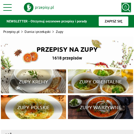
ZAPISZ SIĘ
NEWSLETTER - Otrzymuj sezonowe przepisy i porady
Przepisy.pl
Dania i przekąski
Zupy
PRZEPISY NA ZUPY
1618 przepisów
ZUPY KREMY
ZUPY ORIENTALNE
ZUPY POLSKIE
ZUPY WARZYWNE