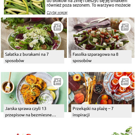
do słoików na zimę i cieszyć się jej smakiem
również poza sezonem. To warzywo możecie
wekować na wiele sposobów. Wykorzystajcie
Czytaj więcej
nasze propozycje!
Sałatka z burakami na 7
Fasolka szparagowa na 8
sposobów
sposobów
Jarska sprawa czyli 13
Przekąski na plażę – 7
przepisow na bezmiesne
inspiracji
dania z grilla