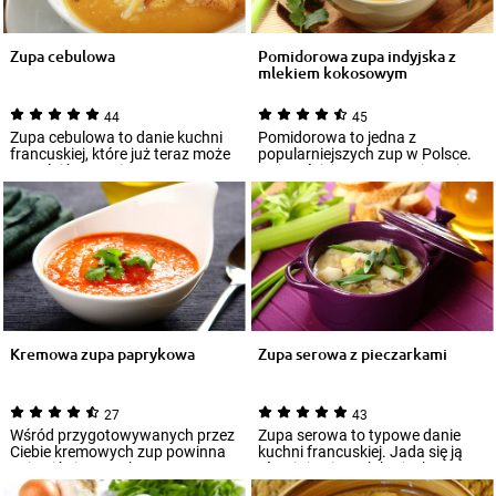
Zupa cebulowa
Pomidorowa zupa indyjska z
mlekiem kokosowym
44
45
Zupa cebulowa to danie kuchni
Pomidorowa to jedna z
francuskiej, które już teraz może
popularniejszych zup w Polsce.
zagościć w Twoim menu.
Najczęściej przygotowujemy ją z
Chociaż na...
ugotowanego...
Kremowa zupa paprykowa
Zupa serowa z pieczarkami
27
43
Wśród przygotowywanych przez
Zupa serowa to typowe danie
Ciebie kremowych zup powinna
kuchni francuskiej. Jada się ją
pojawić się paprykowa. To
również w innych krajach.
wyborna propo...
Charakteryz...