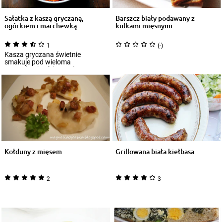
Sałatka z kaszą gryczaną,
Barszcz biały podawany z
ogórkiem i marchewką
kulkami mięsnymi
1
(-)
Kasza gryczana świetnie
smakuje pod wieloma
postaciami, także na zimno.
Delikatna sałatka z jej d...
Kołduny z mięsem
Grillowana biała kiełbasa
2
3