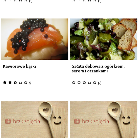
(-)
(-)
Kawiorowe kąski
Sałata dębowa z ogórkiem,
serem i grzankami
5
(-)