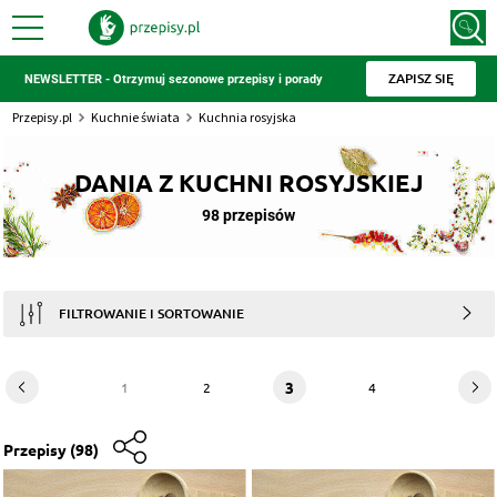
ZAPISZ SIĘ
NEWSLETTER - Otrzymuj sezonowe przepisy i porady
Przepisy.pl
Kuchnie świata
Kuchnia rosyjska
DANIA Z KUCHNI ROSYJSKIEJ
98 przepisów
FILTROWANIE I SORTOWANIE
3
1
2
4
Przepisy
(98)