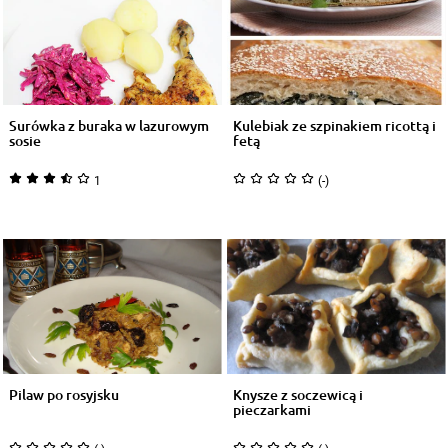
Surówka z buraka w lazurowym
Kulebiak ze szpinakiem ricottą i
sosie
fetą
1
(-)
Pilaw po rosyjsku
Knysze z soczewicą i
pieczarkami