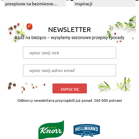
przepisow na bezmiesne
inspiracji
dania z grilla
NEWSLETTER
Bądź na bieżąco – wysyłamy sezonowe przepisy i porady
ZAPISZ SIĘ
Odbiorcy newslettera przyrządzili już ponad
260 000 potraw!