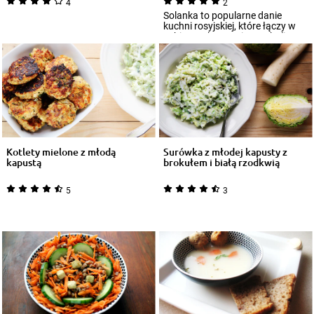
4
2
Solanka to popularne danie
kuchni rosyjskiej, które łączy w
sobie smak wyrazistego bulionu
mięsne...
Kotlety mielone z młodą
Surówka z młodej kapusty z
kapustą
brokułem i białą rzodkwią
5
3