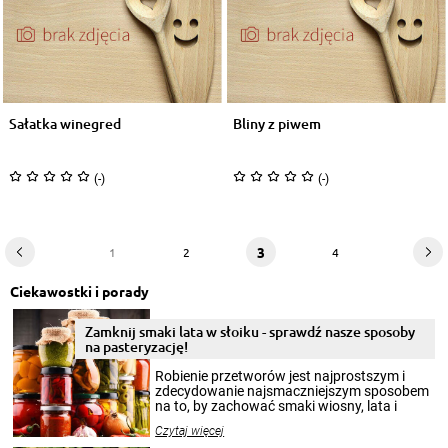
Sałatka winegred
Bliny z piwem
(-)
(-)
3
1
2
4
Ciekawostki i porady
Zamknij smaki lata w słoiku - sprawdź nasze sposoby
na pasteryzację!
Robienie przetworów jest najprostszym i
zdecydowanie najsmaczniejszym sposobem
na to, by zachować smaki wiosny, lata i
jesieni na dłużej. Można robić setki zdjęć
Czytaj więcej
krajobrazów, by cieszyć nimi oko w sezonie