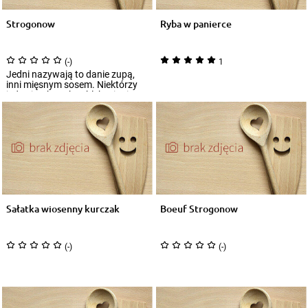
Strogonow
Ryba w panierce
(-)
1
Jedni nazywają to danie zupą,
inni mięsnym sosem. Niektórzy
jedzą je z kromką chleba, inni z
kasz...
Sałatka wiosenny kurczak
Boeuf Strogonow
(-)
(-)