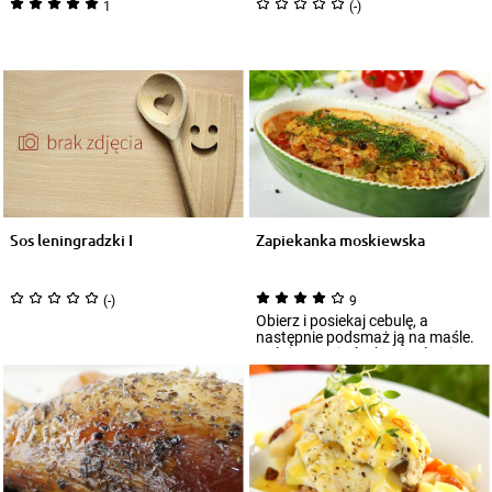
1
(-)
Sos leningradzki I
Zapiekanka moskiewska
(-)
9
Obierz i posiekaj cebulę, a
następnie podsmaż ją na maśle.
Należy uważać, aby masło nie
przypalił...