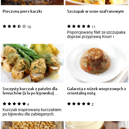
Pieczona piers kaczki
Szczupak w sosie szafranowym
16
11
Poporcjowany filet ze szczupaka
dopraw przyprawą Knorr i
odstaw na godzinę.
Soczysty kurczak z patelni dla
Galareta z nóżek wieprzowych z
leniuchów (à la po kijowsku) ...
orientalną nutą
4
2
Kurczak inspirowany kurczakiem
po kijowsku dla zabieganych.
Spróbujcie.