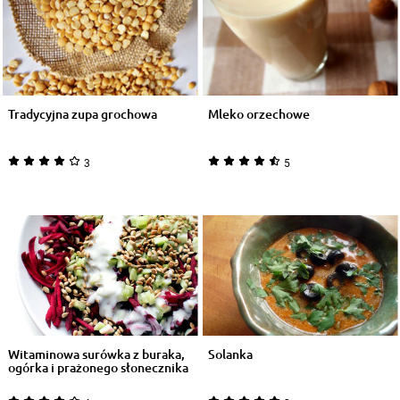
Tradycyjna zupa grochowa
Mleko orzechowe
3
5
Witaminowa surówka z buraka,
Solanka
ogórka i prażonego słonecznika