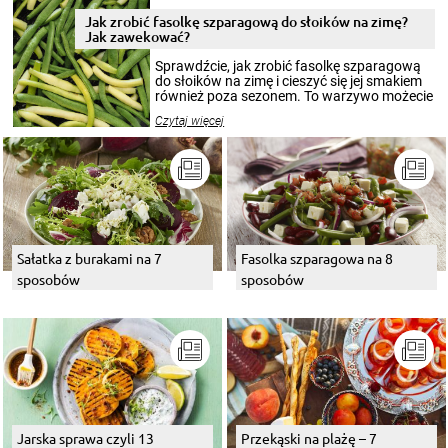
zimowym, ale to smaczny posiłek pozwoli w
pełni poczuć atmosferę cieplejszych
Jak zrobić fasolkę szparagową do słoików na zimę?
miesięcy. Przygotowanie słoików ze
Jak zawekować?
smakowitą zawartością musi obejmować
patenty, które pozwolą zachować świeżość
Sprawdźcie, jak zrobić fasolkę szparagową
przetworów.
do słoików na zimę i cieszyć się jej smakiem
również poza sezonem. To warzywo możecie
wekować na wiele sposobów. Wykorzystajcie
Czytaj więcej
nasze propozycje!
Sałatka z burakami na 7
Fasolka szparagowa na 8
sposobów
sposobów
Jarska sprawa czyli 13
Przekąski na plażę – 7