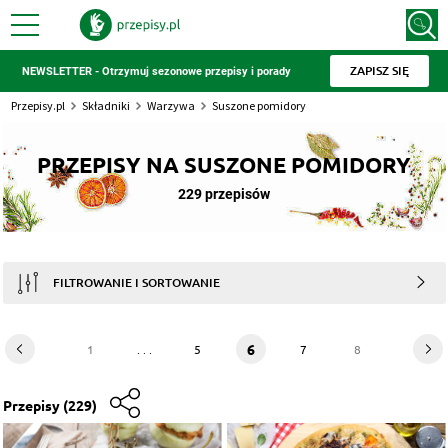
ZAPISZ SIĘ
NEWSLETTER - Otrzymuj sezonowe przepisy i porady
Przepisy.pl
Składniki
Warzywa
Suszone pomidory
PRZEPISY NA SUSZONE POMIDORY
229 przepisów
FILTROWANIE I SORTOWANIE
6
1
. . .
5
7
8
Przepisy
(229)