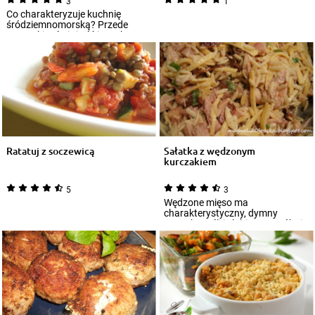
3
1
Co charakteryzuje kuchnię
śródziemnomorską? Przede
wszystkim świeżość i smak,
tworzony przez pomi...
Ratatuj z soczewicą
Sałatka z wędzonym
kurczakiem
5
3
Wędzone mięso ma
charakterystyczny, dymny
zapach. Jeśli je lubisz, wypróbuj
przepis na naszą sała...