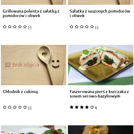
Grillowana polenta z sałatką z
Sałatka z suszonych pomidorów
pomidorów i oliwek
i oliwek
(-)
(-)
Chłodnik z cukinią
Faszerowana pierś z kurczaka z
sosem serowo-bazyliowym
(-)
6