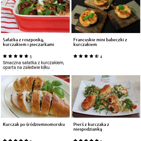
Sałatka z roszponką,
Francuskie mini babeczki z
kurczakiem i pieczarkami
kurczakiem
5
4
Smaczna sałatka z kurczakiem,
oparta na zaledwie kilku
składnikach, przypadnie do
gustu osobom lu...
Kurczak po śródziemnomorsku
Pierś z kurczaka z
niespodzianką