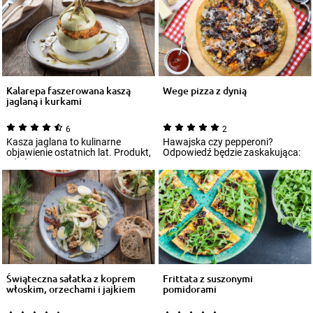
Kalarepa faszerowana kaszą
Wege pizza z dynią
jaglaną i kurkami
6
2
Kasza jaglana to kulinarne
Hawajska czy pepperoni?
objawienie ostatnich lat. Produkt,
Odpowiedź będzie zaskakująca:
o którym napisano tysiące
Dyniowa! Brzmi nieco
publikacj...
egzotycznie? Może i ta...
Świąteczna sałatka z koprem
Frittata z suszonymi
włoskim, orzechami i jajkiem
pomidorami
prz...