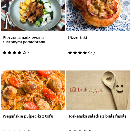
Pieczona, nadziewana
Pizzerinki
suszonymi pomidorami
polędwiczka z indy...
4
7
Wegańskie pulpeciki z tofu
Toskańska sałatka z białą fasolą