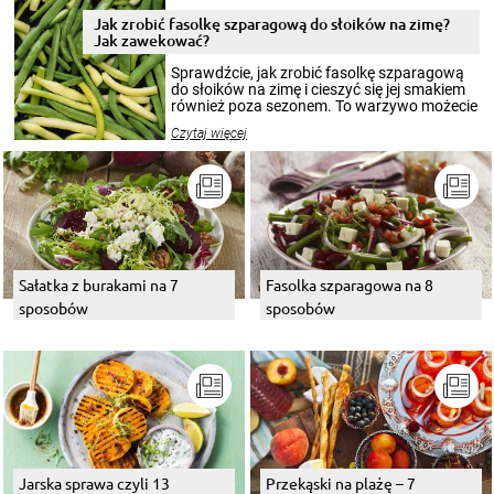
zimowym, ale to smaczny posiłek pozwoli w
pełni poczuć atmosferę cieplejszych
Jak zrobić fasolkę szparagową do słoików na zimę?
miesięcy. Przygotowanie słoików ze
Jak zawekować?
smakowitą zawartością musi obejmować
patenty, które pozwolą zachować świeżość
Sprawdźcie, jak zrobić fasolkę szparagową
przetworów.
do słoików na zimę i cieszyć się jej smakiem
również poza sezonem. To warzywo możecie
wekować na wiele sposobów. Wykorzystajcie
Czytaj więcej
nasze propozycje!
Sałatka z burakami na 7
Fasolka szparagowa na 8
sposobów
sposobów
Jarska sprawa czyli 13
Przekąski na plażę – 7