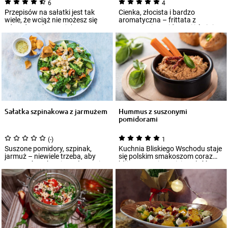
6
4
Przepisów na sałatki jest tak
Cienka, złocista i bardzo
wiele, że wciąż nie możesz się
aromatyczna – frittata z
zdecydować na to, jaką
suszonymi pomidorami i świeżą
przygotujesz...
rukolą to przepy...
Sałatka szpinakowa z jarmużem
Hummus z suszonymi
pomidorami
(-)
1
Suszone pomidory, szpinak,
Kuchnia Bliskiego Wschodu staje
jarmuż – niewiele trzeba, aby
się polskim smakoszom coraz…
stworzyć znakomite połączenia
bliższa! Da się w niej znaleźć
smaków. Co...
wiele...