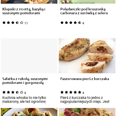
Klopsiki z ricottą, bazylią i
Polędwiczki pod kruszonką
suszonymi pomidorami
carbonara z surówką z selera
nacio...
11
4
Sałatka z rukolą, suszonymi
Faszerowana pierś z kurczaka
pomidorami i gorgonzolą
6
4
Kuchnia włoska to nie tylko
Pierś z kurczaka to jedno z
makarony, ale też ogromne
najpopularniejszych mięs. Jest
bogactwo warzyw. To właśnie z
szybka i prosta w
tego zakątka...
przygotowaniu, a odp...