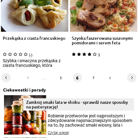
Przekąska z ciasta francuskiego
Szynka faszerowana suszonymi
pomidorami i serem feta
(-)
3
Szybka i smaczna przekąska z
ciasta francuskiego, która
sprawdzi się w trakcie przyjęcia,
a także...
6
1
. . .
5
7
8
Ciekawostki i porady
Zamknij smaki lata w słoiku - sprawdź nasze sposoby
na pasteryzację!
Robienie przetworów jest najprostszym i
zdecydowanie najsmaczniejszym sposobem
na to, by zachować smaki wiosny, lata i
jesieni na dłużej. Można robić setki zdjęć
Czytaj więcej
krajobrazów, by cieszyć nimi oko w sezonie