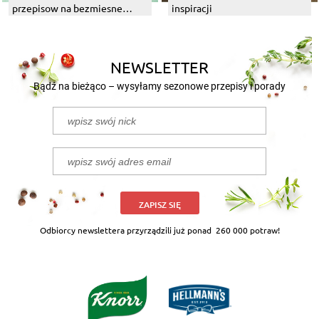
przepisow na bezmiesne
inspiracji
dania z grilla
NEWSLETTER
Bądź na bieżąco – wysyłamy sezonowe przepisy i porady
ZAPISZ SIĘ
Odbiorcy newslettera przyrządzili już ponad
260 000 potraw!