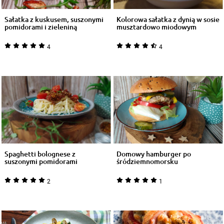
Sałatka z kuskusem, suszonymi
Kolorowa sałatka z dynią w sosie
pomidorami i zieleniną
musztardowo miodowym
4
4
Spaghetti bolognese z
Domowy hamburger po
suszonymi pomidorami
śródziemnomorsku
2
1