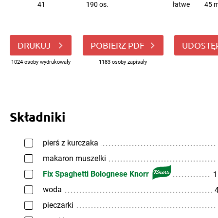
41
190 os.
łatwe
45 m
DRUKUJ
POBIERZ PDF
UDOSTĘ
1024 osoby wydrukowały
1183 osoby zapisały
Składniki
pierś z kurczaka
makaron muszelki
Fix Spaghetti Bolognese Knorr
1
woda
4
pieczarki