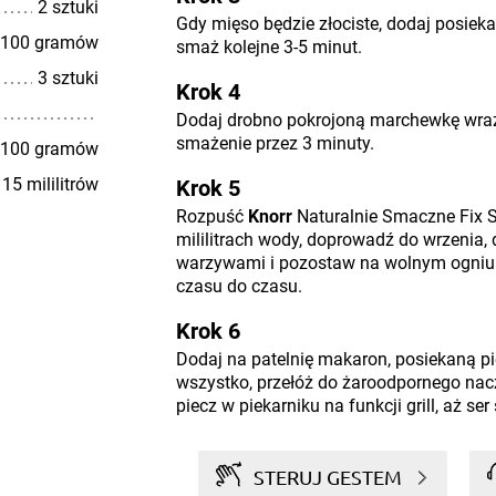
2 sztuki
Gdy mięso będzie złociste, dodaj posiek
100 gramów
smaż kolejne 3-5 minut.
3 sztuki
Krok 4
Dodaj drobno pokrojoną marchewkę wraz
smażenie przez 3 minuty.
100 gramów
15 mililitrów
Krok 5
Rozpuść
Knorr
Naturalnie Smaczne Fix 
mililitrach wody, doprowadź do wrzenia, 
warzywami i pozostaw na wolnym ogniu 
czasu do czasu.
Krok 6
Dodaj na patelnię makaron, posiekaną p
wszystko, przełóż do żaroodpornego nacz
piecz w piekarniku na funkcji grill, aż ser
STERUJ GESTEM