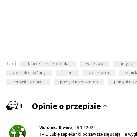
Tagi:
dania z piersi kurczaka
warzywa
grzyby
kurczak smażony
obiad
zapiekanki
zapie
pomysł na obiad
pomysł na makaron
pomysł na 
Opinie o przepisie
1
Weronika Siwiec
, 18.12.2022
TAK. Lubię zapiekanki, bo zawsze się udają. Ta wy