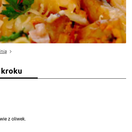
inią
 kroku
wie z oliwek.