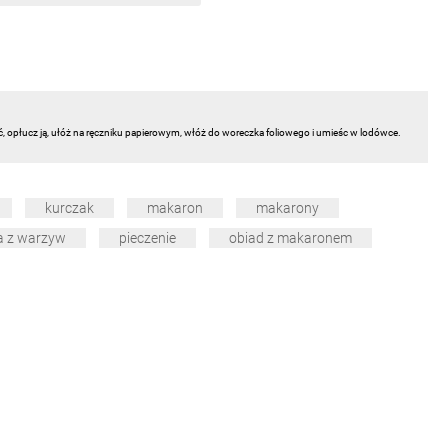
ć, opłucz ją, ułóż na ręczniku papierowym, włóż do woreczka foliowego i umieśc w lodówce.
kurczak
makaron
makarony
a z warzyw
pieczenie
obiad z makaronem