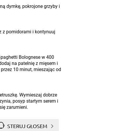
aną dymkę, pokrojone grzyby i
 z pomidorami i kontynuuj
Spaghetti Bolognese w 400
dodaj na patelnię z mięsem i
przez 10 minut, mieszając od
ietruszkę. Wymieszaj dobrze
ynia, posyp startym serem i
 się zarumieni.
STERUJ GŁOSEM