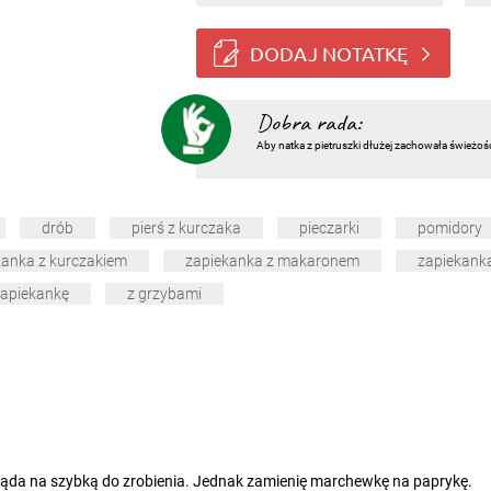
DODAJ NOTATKĘ
Dobra rada:
Aby natka z pietruszki dłużej zachowała świeżoś
drób
pierś z kurczaka
pieczarki
pomidory
kanka z kurczakiem
zapiekanka z makaronem
zapiekank
zapiekankę
z grzybami
gląda na szybką do zrobienia. Jednak zamienię marchewkę na paprykę.