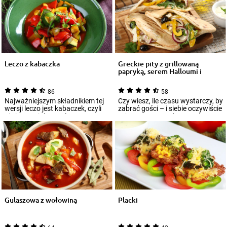
Leczo z kabaczka
Greckie pity z grillowaną
papryką, serem Halloumi i
sosem cz...
86
58
Najważniejszym składnikiem tej
Czy wiesz, ile czasu wystarczy, by
wersji leczo jest kabaczek, czyli
zabrać gości – i siebie oczywiście
nic innego jak popularna
też – na ucztę rodem z połu...
cukinia...
Gulaszowa z wołowiną
Placki