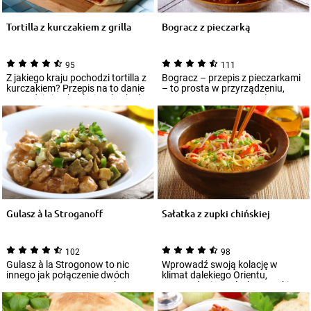
Tortilla z kurczakiem z grilla
Bogracz z pieczarką
95
111
Z jakiego kraju pochodzi tortilla z
Bogracz – przepis z pieczarkami
kurczakiem? Przepis na to danie
– to prosta w przyrządzeniu,
wywodzi się z kuchni meksykań...
gęsta, aromatyczna i pełna
mięsa zup...
Gulasz à la Stroganoff
Sałatka z zupki chińskiej
102
98
Gulasz à la Strogonow to nic
Wprowadź swoją kolację w
innego jak połączenie dwóch
klimat dalekiego Orientu,
znanych potraw mięsnych.
przyrządzając sałatkę z zupki
Tradycyjny boeu...
chińskiej z szyn...