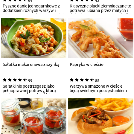
64
42
Pyszne danie jednogarnkowe z
Klasyczne placki ziemniaczane to
dodatkiem różnych warzyw i
potrawa lubiana przez małych i
mięsa wołowego, które sprawdzi
dużych. Serwowane są na słodko
się jako o...
i...
Sałatka makaronowa z szynką
Papryka w cieście
99
85
Sałatki nie postrzegasz jako
Warzywa smażone w cieście
pełnoprawnej potrawy, którą
będą świetnym poczęstunkiem
można podać na obiad lub
na przyjęciu. Wykorzystaj np.
kolację? Widocz...
różnokolorowe...