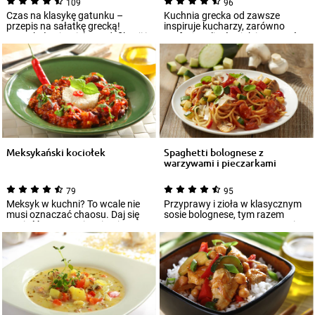
109
96
Czas na klasykę gatunku –
Kuchnia grecka od zawsze
przepis na sałatkę grecką!
inspiruje kucharzy, zarówno
Doczekała się wielu modyfikacji i
profesjonalistów, jak i amatorów.
każdy ma n...
Jest zawsz...
Meksykański kociołek
Spaghetti bolognese z
warzywami i pieczarkami
79
95
Meksyk w kuchni? To wcale nie
Przyprawy i zioła w klasycznym
musi oznaczać chaosu. Daj się
sosie bolognese, tym razem
ponieść gorącym inspiracjom zza
przygotowanym z warzywami,
ocean...
zaskoczą sma...