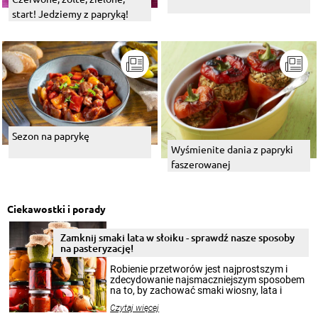
start! Jedziemy z papryką!
Sezon na paprykę
Wyśmienite dania z papryki
faszerowanej
Ciekawostki i porady
Zamknij smaki lata w słoiku - sprawdź nasze sposoby
na pasteryzację!
Robienie przetworów jest najprostszym i
zdecydowanie najsmaczniejszym sposobem
na to, by zachować smaki wiosny, lata i
jesieni na dłużej. Można robić setki zdjęć
Czytaj więcej
krajobrazów, by cieszyć nimi oko w sezonie