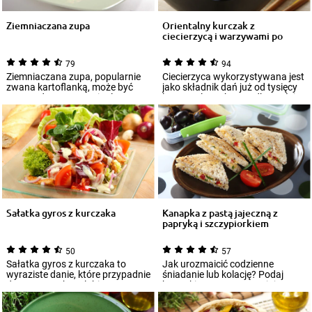
Ziemniaczana zupa
Orientalny kurczak z
ciecierzycą i warzywami po
indyjsku
79
94
Ziemniaczana zupa, popularnie
Ciecierzyca wykorzystywana jest
zwana kartoflanką, może być
jako składnik dań już od tysięcy
przyrządzona w oryginalny
lat. W Polsce zbyt rzadko gości...
sposób – wypr...
Sałatka gyros z kurczaka
Kanapka z pastą jajeczną z
papryką i szczypiorkiem
50
57
Sałatka gyros z kurczaka to
Jak urozmaicić codzienne
wyraziste danie, które przypadnie
śniadanie lub kolację? Podaj
do gustu osobom lubiącym
kanapki z pyszną pastą jajeczną
połączenie...
z dodatkiem...