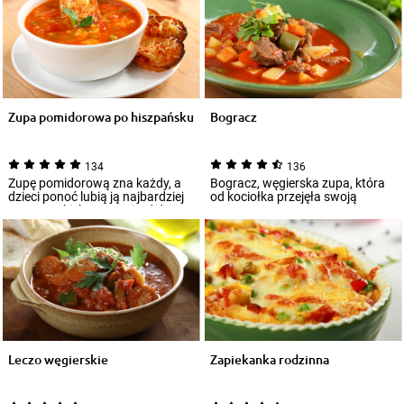
Zupa pomidorowa po hiszpańsku
Bogracz
134
136
Zupę pomidorową zna każdy, a
Bogracz, węgierska zupa, która
dzieci ponoć lubią ją najbardziej
od kociołka przejęła swoją
ze wszystkich zup. Już od dawna
nazwę, przygotowywana jest na
wi...
bazie woł...
Leczo węgierskie
Zapiekanka rodzinna