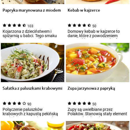
Papryka marynowana z miodem
Kebab w kajzerce
103
50
Kojarzona z dzieciństwem i
Domowy kebab w kajzerce to
spiżarnią u babci. Tego smaku
danie, które z powodzeniem
nie da się zapomnieć! Pora go
zastąpi klasyczne miejskie fast
sobie odśw...
foody. Ciep...
Sałatka z paluszkami krabowymi
Zupa jarzynowa z papryką
90
50
Połączenie paluszków
Zupy są uwielbiane przez
krabowych z kapustą pekińską
Polaków. Stanowią stały element
zaskakuje wspaniałym smakiem.
menu w każdym domu.
Koniecznie spróbu...
Pomysłów na ich przy...