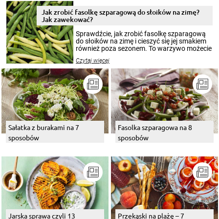
zimowym, ale to smaczny posiłek pozwoli w
pełni poczuć atmosferę cieplejszych
Jak zrobić fasolkę szparagową do słoików na zimę?
miesięcy. Przygotowanie słoików ze
Jak zawekować?
smakowitą zawartością musi obejmować
patenty, które pozwolą zachować świeżość
Sprawdźcie, jak zrobić fasolkę szparagową
przetworów.
do słoików na zimę i cieszyć się jej smakiem
również poza sezonem. To warzywo możecie
wekować na wiele sposobów. Wykorzystajcie
Czytaj więcej
nasze propozycje!
Sałatka z burakami na 7
Fasolka szparagowa na 8
sposobów
sposobów
Jarska sprawa czyli 13
Przekąski na plażę – 7