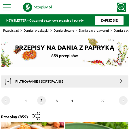
ZAPISZ SIĘ
NEWSLETTER - Otrzymuj sezonowe przepisy i porady
Przepisy.pl
Dania i przekąski
Dania główne
Dania z warzywami
Dania z p
PRZEPISY NA DANIA Z PAPRYKĄ
859 przepisów
FILTROWANIE I SORTOWANIE
2
1
3
4
. . .
27
Przepisy
(859)