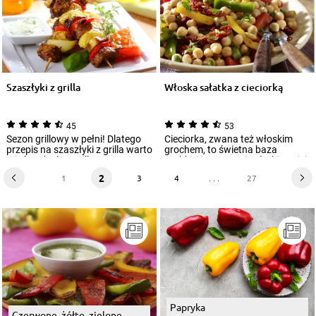
Szaszłyki z grilla
Włoska sałatka z cieciorką
45
53
Sezon grillowy w pełni! Dlatego
Cieciorka, zwana też włoskim
przepis na szaszłyki z grilla warto
grochem, to świetna baza
mieć pod ręką. Grillowane prz...
szybkiej i smacznej sałatki. Do jej
przygot...
2
1
3
4
. . .
27
Papryka
Czerwone, żółte, zielone,