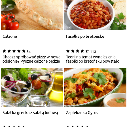
Calzone
Fasolka po bretońsku
54
113
Chcesz spróbować pizzy w nowej
Teorii na temat wynalezienia
odsłonie? Pyszne calzone będzie
fasolki po bretońsku powstało
strzałem w dziesiątkę! Ten
wiele i współcześnie trudno
włoski...
ocenić, kt...
Sałatka grecka z sałatą lodową
Zapiekanka Gyros