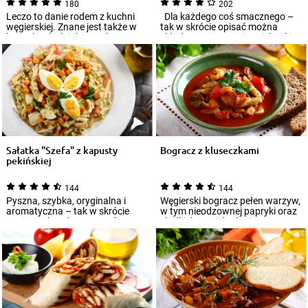
180
202
Leczo to danie rodem z kuchni
Dla każdego coś smacznego –
węgierskiej. Znane jest także w
tak w skrócie opisać można
krajach takich jak: Izrael,
skład aromatycznej zapiekanki
Ukraina...
rodzinnej...
Sałatka "Szefa" z kapusty
Bogracz z kluseczkami
pekińskiej
144
144
Pyszna, szybka, oryginalna i
Węgierski bogracz pełen warzyw,
aromatyczna – tak w skrócie
w tym nieodzownej papryki oraz
można scharakteryzować
słodkich pomidorów i z
sałatkę, którą wa...
kawałkami s...