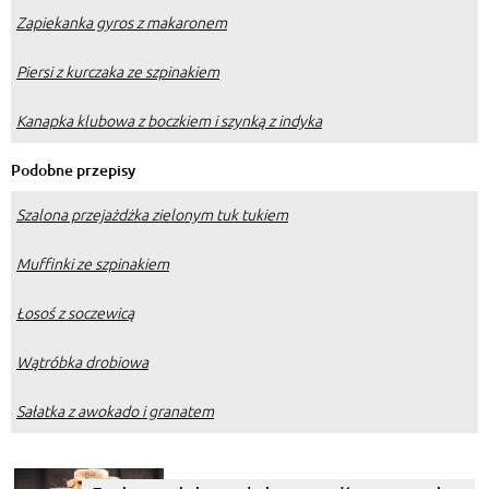
Zapiekanka gyros z makaronem
Piersi z kurczaka ze szpinakiem
Kanapka klubowa z boczkiem i szynką z indyka
Podobne przepisy
Szalona przejażdżka zielonym tuk tukiem
Muffinki ze szpinakiem
Łosoś z soczewicą
Wątróbka drobiowa
Sałatka z awokado i granatem