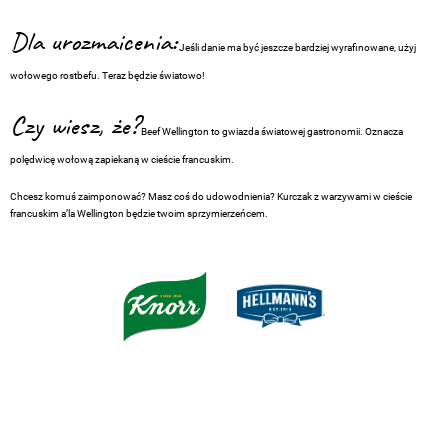
Dla urozmaicenia:
Jeśli danie ma być jeszcze bardziej wyrafinowane, użyj
wołowego rostbefu. Teraz będzie światowo!
Czy wiesz, że?
Beef Wellington to gwiazda światowej gastronomii. Oznacza
polędwicę wołową zapiekaną w cieście francuskim.
Chcesz komuś zaimponować? Masz coś do udowodnienia? Kurczak z warzywami w cieście
francuskim a’la Wellington będzie twoim sprzymierzeńcem.