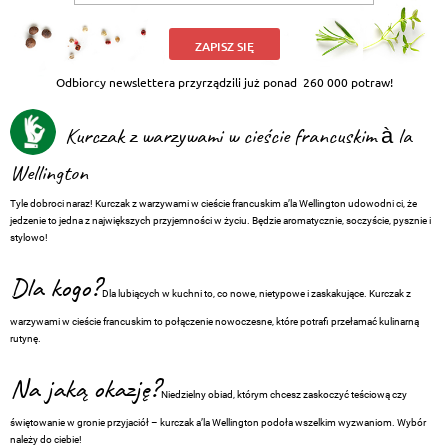
ZAPISZ SIĘ
Odbiorcy newslettera przyrządzili już ponad
260 000 potraw!
Kurczak z warzywami w cieście francuskim à la
Wellington
Tyle dobroci naraz! Kurczak z warzywami w cieście francuskim a’la Wellington udowodni ci, że
jedzenie to jedna z największych przyjemności w życiu. Będzie aromatycznie, soczyście, pysznie i
stylowo!
Dla kogo?
Dla lubiących w kuchni to, co nowe, nietypowe i zaskakujące. Kurczak z
warzywami w cieście francuskim to połączenie nowoczesne, które potrafi przełamać kulinarną
rutynę.
Na jaką okazję?
Niedzielny obiad, którym chcesz zaskoczyć teściową czy
świętowanie w gronie przyjaciół – kurczak a’la Wellington podoła wszelkim wyzwaniom. Wybór
należy do ciebie!