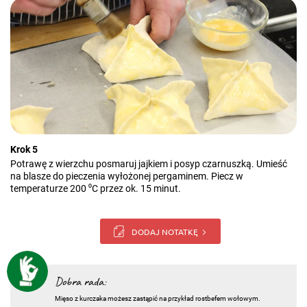
Krok 5
Potrawę z wierzchu posmaruj jajkiem i posyp czarnuszką. Umieść
na blasze do pieczenia wyłożonej pergaminem. Piecz w
temperaturze 200 ⁰C przez ok. 15 minut.
DODAJ NOTATKĘ
Dobra rada:
Mięso z kurczaka możesz zastąpić na przykład rostbefem wołowym.