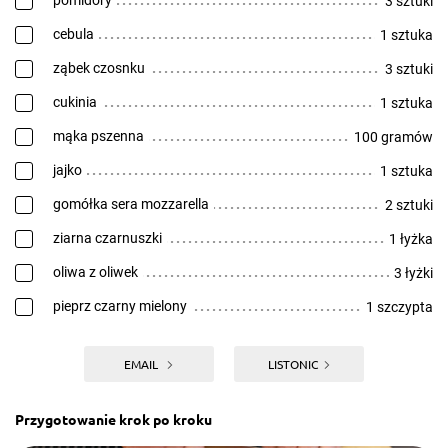
pomidory
3 sztuki
cebula
1 sztuka
ząbek czosnku
3 sztuki
cukinia
1 sztuka
mąka pszenna
100 gramów
jajko
1 sztuka
gomółka sera mozzarella
2 sztuki
ziarna czarnuszki
1 łyżka
oliwa z oliwek
3 łyżki
pieprz czarny mielony
1 szczypta
EMAIL
LISTONIC
Przygotowanie krok po kroku