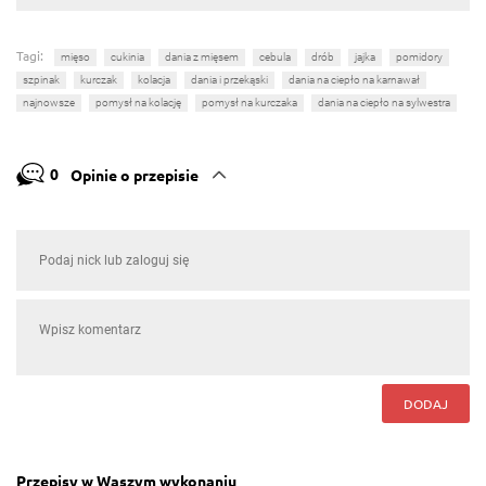
Tagi:
mięso
cukinia
dania z mięsem
cebula
drób
jajka
pomidory
szpinak
kurczak
kolacja
dania i przekąski
dania na ciepło na karnawał
najnowsze
pomysł na kolację
pomysł na kurczaka
dania na ciepło na sylwestra
0
Opinie o przepisie
DODAJ
Przepisy w Waszym wykonaniu