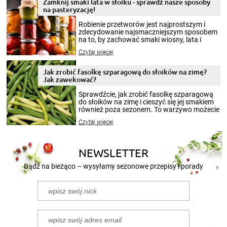
Zamknij smaki lata w słoiku - sprawdź nasze sposoby
na pasteryzację!
Robienie przetworów jest najprostszym i
zdecydowanie najsmaczniejszym sposobem
na to, by zachować smaki wiosny, lata i
jesieni na dłużej. Można robić setki zdjęć
Czytaj więcej
krajobrazów, by cieszyć nimi oko w sezonie
zimowym, ale to smaczny posiłek pozwoli w
pełni poczuć atmosferę cieplejszych
Jak zrobić fasolkę szparagową do słoików na zimę?
miesięcy. Przygotowanie słoików ze
Jak zawekować?
smakowitą zawartością musi obejmować
patenty, które pozwolą zachować świeżość
Sprawdźcie, jak zrobić fasolkę szparagową
przetworów.
do słoików na zimę i cieszyć się jej smakiem
również poza sezonem. To warzywo możecie
wekować na wiele sposobów. Wykorzystajcie
Czytaj więcej
nasze propozycje!
NEWSLETTER
Bądź na bieżąco – wysyłamy sezonowe przepisy i porady