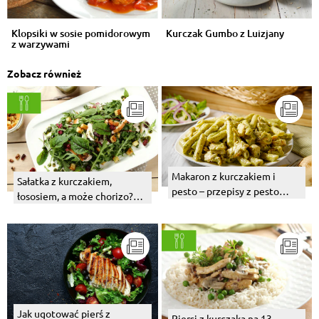
Klopsiki w sosie pomidorowym
Kurczak Gumbo z Luizjany
z warzywami
Zobacz również
Makaron z kurczakiem i
Sałatka z kurczakiem,
pesto – przepisy z pesto
łososiem, a może chorizo?
bazyliowym i pomidorowym
Wybierz swój numer 1!
Jak ugotować pierś z
Piersi z kurczaka na 13