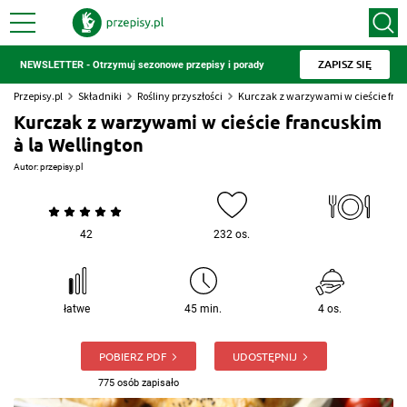
ZAPISZ SIĘ
NEWSLETTER - Otrzymuj sezonowe przepisy i porady
Przepisy.pl
Składniki
Rośliny przyszłości
Kurczak z warzywami w cieście fran
Kurczak z warzywami w cieście francuskim
à la Wellington
Autor:
przepisy.pl
42
232 os.
łatwe
45 min.
4 os.
POBIERZ PDF
UDOSTĘPNIJ
775 osób zapisało