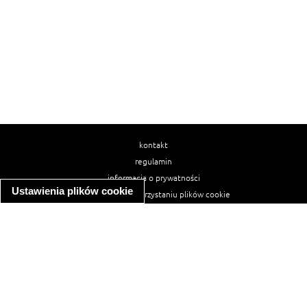
kontakt
regulamin
informacja o prywatności
Ustawienia plików cookie
informacja o wykorzystaniu plików cookie
ułatwienia dostępu
Najpopularniejsze przepisy
spaghetti bolognese
makaron z kurczakiem w sosie śmietanowym
kanapka z indykiem