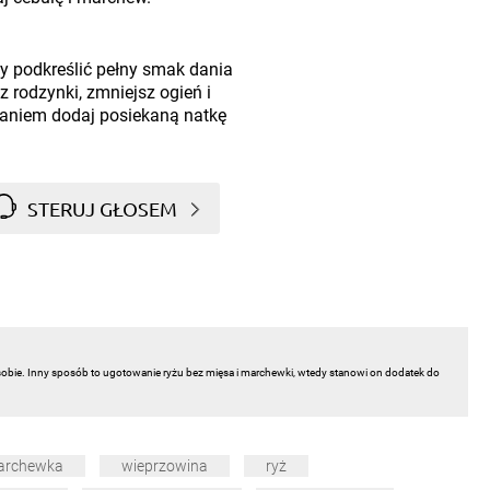
by podkreślić pełny smak dania
z rodzynki, zmniejsz ogień i
daniem dodaj posiekaną natkę
STERUJ GŁOSEM
obie. Inny sposób to ugotowanie ryżu bez mięsa i marchewki, wtedy stanowi on dodatek do
archewka
wieprzowina
ryż