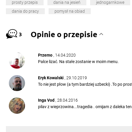
prosty przepis
dania na jesień
jednogarnkowe
dania do pracy
pomysł na obiad
Opinie o przepisie
3
Przemo
, 14.04.2020
Palce lizać. Na stałe zostanie w moim menu.
Eryk Kowalski
, 29.10.2019
To nie jest płow (a tym bardziej uzbecki) .To po pr
Inga Vod
, 28.04.2016
pilav z wieprzowina...tragedia . omijam z daleka ten