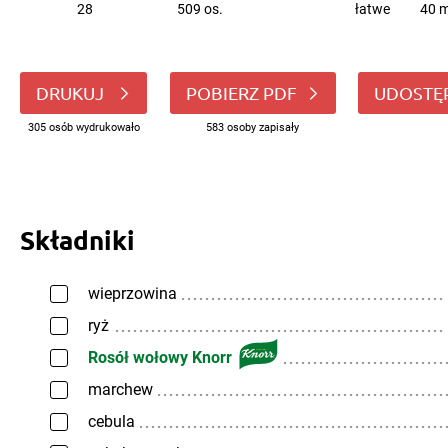
28
509 os.
łatwe
40 m
DRUKUJ
POBIERZ PDF
UDOSTĘ
305 osób wydrukowało
583 osoby zapisały
Składniki
wieprzowina
ryż
Rosół wołowy Knorr
marchew
cebula