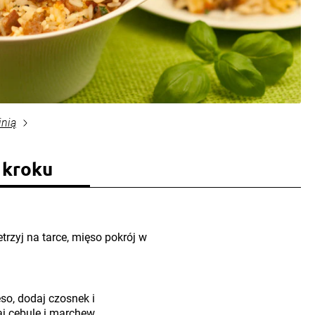
inią
 kroku
trzyj na tarce, mięso pokrój w
o, dodaj czosnek i
j cebulę i marchew.