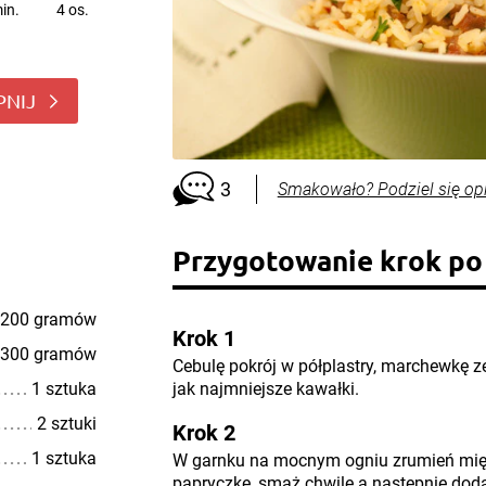
in.
4 os.
PNIJ
3
Smakowało? Podziel się op
Przygotowanie krok po
200 gramów
Krok 1
300 gramów
Cebulę pokrój w półplastry, marchewkę ze
1 sztuka
jak najmniejsze kawałki.
2 sztuki
Krok 2
1 sztuka
W garnku na mocnym ogniu zrumień mięs
papryczkę, smaż chwilę a następnie doda