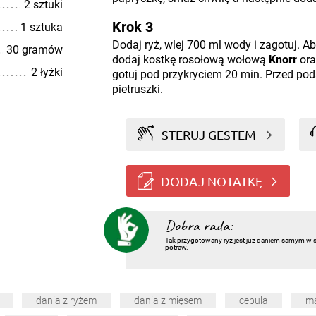
2 sztuki
Krok 3
1 sztuka
Dodaj ryż, wlej 700 ml wody i zagotuj. A
30 gramów
dodaj kostkę rosołową wołową
Knorr
ora
2 łyżki
gotuj pod przykryciem 20 min. Przed po
pietruszki.
STERUJ GESTEM
DODAJ NOTATKĘ
Dobra rada:
Tak przygotowany ryż jest już daniem samym w s
potraw.
dania z ryżem
dania z mięsem
cebula
m