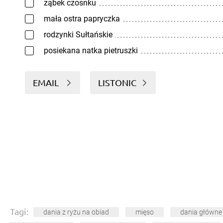
ząbek czosnku
mała ostra papryczka
rodzynki Sułtańskie
posiekana natka pietruszki
EMAIL
LISTONIC
Tagi:
dania z ryżu na obiad
mięso
dania główne