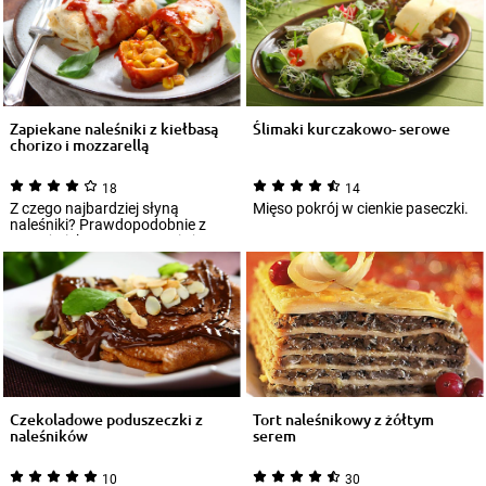
Zapiekane naleśniki z kiełbasą
Ślimaki kurczakowo- serowe
chorizo i mozzarellą
18
14
Z czego najbardziej słyną
Mięso pokrój w cienkie paseczki.
naleśniki? Prawdopodobnie z
tego, że ich przygotowanie jest
czasochłonn...
Czekoladowe poduszeczki z
Tort naleśnikowy z żółtym
naleśników
serem
10
30