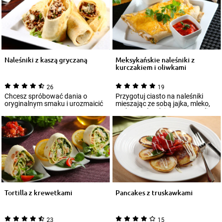
Naleśniki z kaszą gryczaną
Meksykańskie naleśniki z
kurczakiem i oliwkami
26
19
Chcesz spróbować dania o
Przygotuj ciasto na naleśniki
oryginalnym smaku i urozmaicić
mieszając ze sobą jajka, mleko,
swoje codziennie menu?
mąkę, wodę, olej, szczyptę soli,
Naleśniki z kaszy...
ku...
Tortilla z krewetkami
Pancakes z truskawkami
23
15