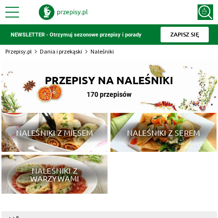
ZAPISZ SIĘ
NEWSLETTER - Otrzymuj sezonowe przepisy i porady
Przepisy.pl
Dania i przekąski
Naleśniki
PRZEPISY NA NALEŚNIKI
170 przepisów
NALEŚNIKI Z MIĘSEM
NALEŚNIKI Z SEREM
NALEŚNIKI Z
WARZYWAMI