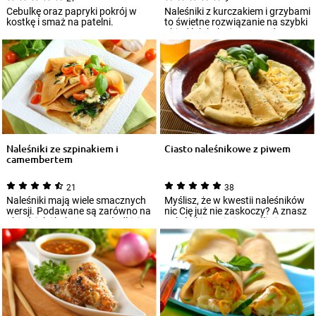
Cebulkę oraz papryki pokrój w
Naleśniki z kurczakiem i grzybami
kostkę i smaż na patelni.
to świetne rozwiązanie na szybki
obiad lub kolację. Sprawdzą si...
Naleśniki ze szpinakiem i
Ciasto naleśnikowe z piwem
camembertem
21
38
Naleśniki mają wiele smacznych
Myślisz, że w kwestii naleśników
wersji. Podawane są zarówno na
nic Cię już nie zaskoczy? A znasz
obiad, jak i kolację, a w słodkiej...
naleśniki na piwie? Jeśli nie...