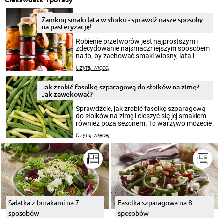
Zamknij smaki lata w słoiku - sprawdź nasze sposoby
na pasteryzację!
Robienie przetworów jest najprostszym i
zdecydowanie najsmaczniejszym sposobem
na to, by zachować smaki wiosny, lata i
jesieni na dłużej. Można robić setki zdjęć
Czytaj więcej
krajobrazów, by cieszyć nimi oko w sezonie
zimowym, ale to smaczny posiłek pozwoli w
pełni poczuć atmosferę cieplejszych
Jak zrobić fasolkę szparagową do słoików na zimę?
miesięcy. Przygotowanie słoików ze
Jak zawekować?
smakowitą zawartością musi obejmować
patenty, które pozwolą zachować świeżość
Sprawdźcie, jak zrobić fasolkę szparagową
przetworów.
do słoików na zimę i cieszyć się jej smakiem
również poza sezonem. To warzywo możecie
wekować na wiele sposobów. Wykorzystajcie
Czytaj więcej
nasze propozycje!
Sałatka z burakami na 7
Fasolka szparagowa na 8
sposobów
sposobów