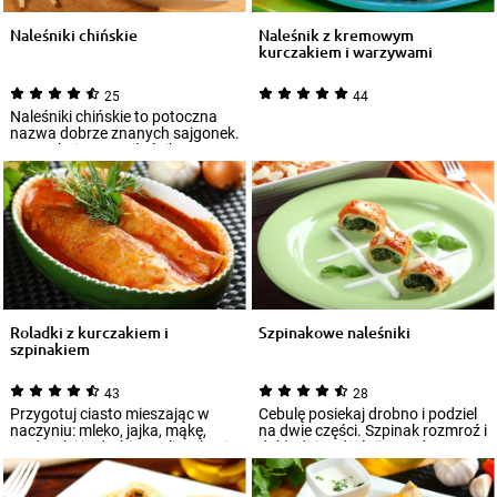
Naleśniki chińskie
Naleśnik z kremowym
kurczakiem i warzywami
25
44
Naleśniki chińskie to potoczna
nazwa dobrze znanych sajgonek.
Zasmakują one miłośnikom
azjatyckic...
Roladki z kurczakiem i
Szpinakowe naleśniki
szpinakiem
43
28
Przygotuj ciasto mieszając w
Cebulę posiekaj drobno i podziel
naczyniu: mleko, jajka, mąkę,
na dwie części. Szpinak rozmroź i
wodę, olej i odrobinę soli. Miksuj
dokładnie odciśnij z wody. Ser...
do...