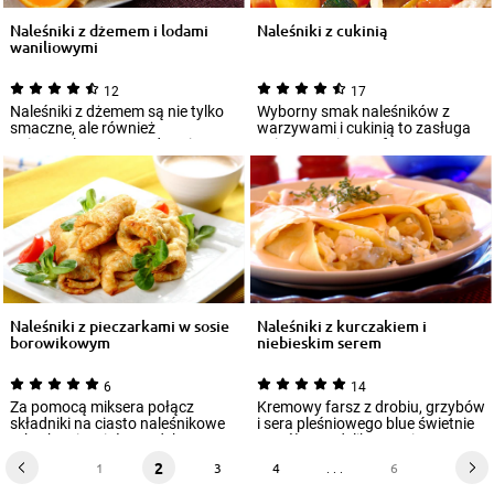
Naleśniki z dżemem i lodami
Naleśniki z cukinią
waniliowymi
12
17
Naleśniki z dżemem są nie tylko
Wyborny smak naleśników z
smaczne, ale również
warzywami i cukinią to zasługa
uniwersalne – sprawdzą się na
m.in. wyrazistego farszu. Do jego
drugie śniadan...
przygo...
Naleśniki z pieczarkami w sosie
Naleśniki z kurczakiem i
borowikowym
niebieskim serem
6
14
Za pomocą miksera połącz
Kremowy farsz z drobiu, grzybów
składniki na ciasto naleśnikowe
i sera pleśniowego blue świetnie
tak, aby nie miało grudek.
współgra z delikatnymi
Naleśniki sma...
naleśnika...
2
1
3
4
. . .
6