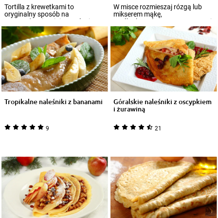
Tortilla z krewetkami to
W misce rozmieszaj rózgą lub
oryginalny sposób na
mikserem mąkę,
przyrządzenie mini wrapów i
maślankę,połowę rozpuszczonej
podanie ich podczas spo...
margaryny, jaja, cukier...
Tropikalne naleśniki z bananami
Góralskie naleśniki z oscypkiem
i żurawiną
9
21