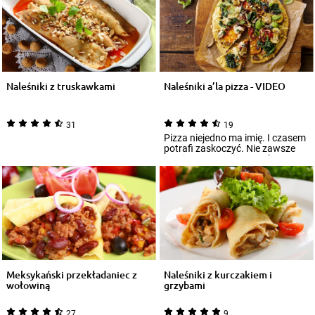
Naleśniki z truskawkami
Naleśniki a’la pizza - VIDEO
31
19
Pizza niejedno ma imię. I czasem
potrafi zaskoczyć. Nie zawsze
musimy przygotowywać
tradycyjną pi...
Meksykański przekładaniec z
Naleśniki z kurczakiem i
wołowiną
grzybami
27
9