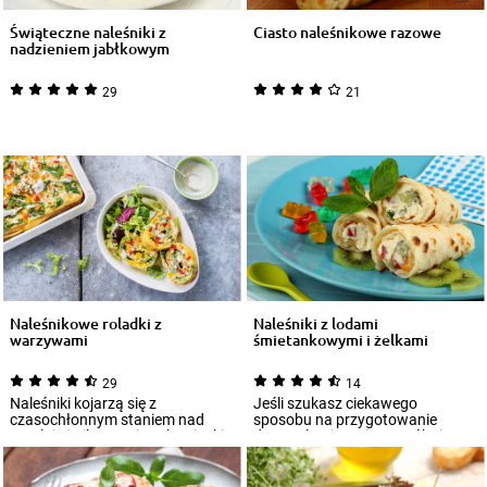
Świąteczne naleśniki z
Ciasto naleśnikowe razowe
nadzieniem jabłkowym
29
21
Naleśnikowe roladki z
Naleśniki z lodami
warzywami
śmietankowymi i żelkami
29
14
Naleśniki kojarzą się z
Jeśli szukasz ciekawego
czasochłonnym staniem nad
sposobu na przygotowanie
patelnią i pilnowaniem, by cienkie
deseru, koniecznie wypróbuj
placuszki ni...
przepis na naleśniki...