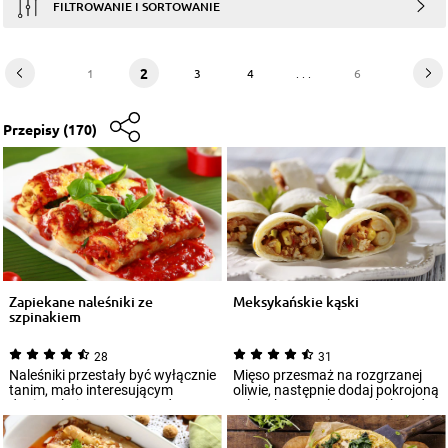
FILTROWANIE I SORTOWANIE
2
1
3
4
. . .
6
Przepisy
(170)
Zapiekane naleśniki ze
Meksykańskie kąski
szpinakiem
28
31
Naleśniki przestały być wyłącznie
Mięso przesmaż na rozgrzanej
tanim, mało interesującym
oliwie, następnie dodaj pokrojoną
daniem, kojarzonym przede
w kostkę paprykę oraz kukurydzę
wszystkim z...
i...