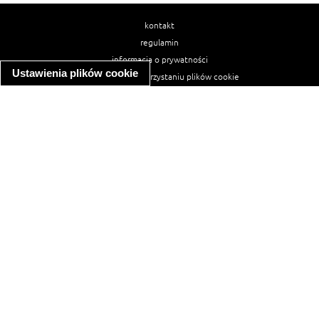
kontakt
regulamin
informacja o prywatności
Ustawienia plików cookie
informacja o wykorzystaniu plików cookie
ułatwienia dostępu
Najpopularniejsze przepisy
spaghetti bolognese
makaron z kurczakiem w sosie śmietanowym
kanapka z indykiem
ratatouille
lahmacun
mac and cheese
zupa minestrone
cannelloni ze szpinakiem i ricottą
spaghetti przepisy