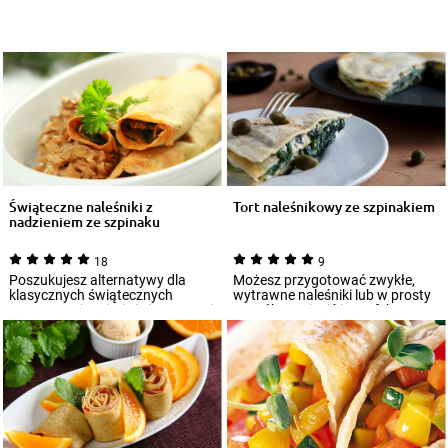
Świąteczne naleśniki z
Tort naleśnikowy ze szpinakiem
nadzieniem ze szpinaku
18
9
Poszukujesz alternatywy dla
Możesz przygotować zwykłe,
klasycznych świątecznych
wytrawne naleśniki lub w prosty
potraw? Zainspiruj się i przygotuj
sposób zamienić je w efektowny
naleśniki...
tort ze...