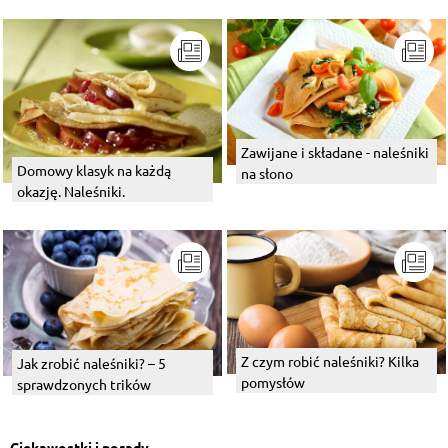
Zawijane i składane - naleśniki
Domowy klasyk na każdą
na słono
okazję. Naleśniki.
Z czym robić naleśniki? Kilka
Jak zrobić naleśniki? – 5
pomysłów
sprawdzonych trików
Ciekawostki i porady