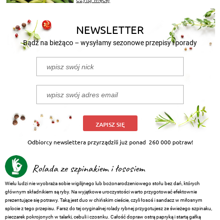
Czytaj więcej
nasze propozycje!
NEWSLETTER
Bądź na bieżąco – wysyłamy sezonowe przepisy i porady
ZAPISZ SIĘ
Odbiorcy newslettera przyrządzili już ponad
260 000 potraw!
Rolada ze szpinakiem i łososiem
Wielu ludzi nie wyobraża sobie wigilijnego lub bożonarodzeniowego stołu bez dań, których
głównym składnikiem są ryby. Na wyjątkowe uroczystości warto przygotować efektownie
prezentujące się potrawy. Taką jest duo w chińskim cieście, czyli łosoś i sandacz w miłosnym
splocie z tego przepisu. Farsz do tej oryginalnej rolady rybnej przygotujesz ze świeżego szpinaku,
pieczarek pokrojonych w talarki, cebuli i czosnku. Całość dopraw ostrą papryką i startą gałką