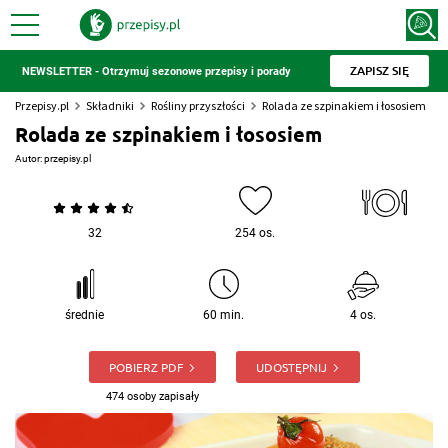
ZAPISZ SIĘ
NEWSLETTER - Otrzymuj sezonowe przepisy i porady
Przepisy.pl
Składniki
Rośliny przyszłości
Rolada ze szpinakiem i łososiem
Rolada ze szpinakiem i łososiem
Autor:
przepisy.pl
32
254 os.
średnie
60 min.
4 os.
POBIERZ PDF
UDOSTĘPNIJ
474 osoby zapisały