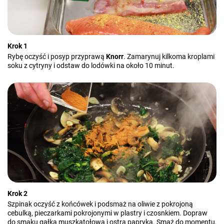
Krok 1
Rybę oczyść i posyp przyprawą
Knorr
. Zamarynuj kilkoma kroplami
soku z cytryny i odstaw do lodówki na około 10 minut.
Krok 2
Szpinak oczyść z końcówek i podsmaż na oliwie z pokrojoną
cebulką, pieczarkami pokrojonymi w plastry i czosnkiem. Dopraw
do smaku gałką muszkatołową i ostrą papryką. Smaż do momentu,