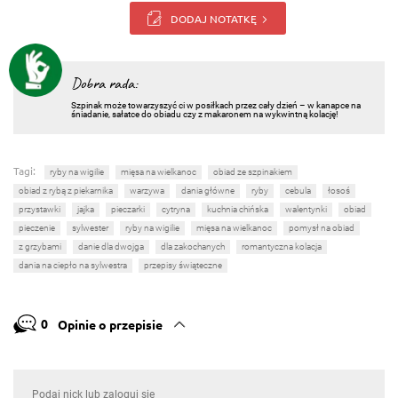
DODAJ NOTATKĘ
Dobra rada:
Szpinak może towarzyszyć ci w posiłkach przez cały dzień – w kanapce na
śniadanie, sałatce do obiadu czy z makaronem na wykwintną kolację!
Tagi:
ryby na wigilie
mięsa na wielkanoc
obiad ze szpinakiem
obiad z rybą z piekarnika
warzywa
dania główne
ryby
cebula
łosoś
przystawki
jajka
pieczarki
cytryna
kuchnia chińska
walentynki
obiad
pieczenie
sylwester
ryby na wigilie
mięsa na wielkanoc
pomysł na obiad
z grzybami
danie dla dwojga
dla zakochanych
romantyczna kolacja
dania na ciepło na sylwestra
przepisy świąteczne
0
Opinie o przepisie