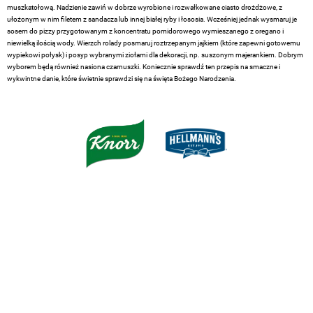
muszkatołową. Nadzienie zawiń w dobrze wyrobione i rozwałkowane ciasto drożdżowe, z
ułożonym w nim filetem z sandacza lub innej białej ryby i łososia. Wcześniej jednak wysmaruj je
sosem do pizzy przygotowanym z koncentratu pomidorowego wymieszanego z oregano i
niewielką ilością wody. Wierzch rolady posmaruj roztrzepanym jajkiem (które zapewni gotowemu
wypiekowi połysk) i posyp wybranymi ziołami dla dekoracji, np. suszonym majerankiem. Dobrym
wyborem będą również nasiona czarnuszki. Koniecznie sprawdź ten przepis na smaczne i
wykwintne danie, które świetnie sprawdzi się na święta Bożego Narodzenia.