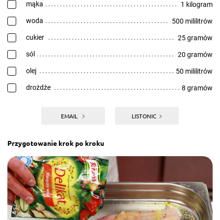
mąka
1 kilogram
woda
500 mililitrów
cukier
25 gramów
sól
20 gramów
olej
50 mililitrów
drożdże
8 gramów
EMAIL
LISTONIC
Przygotowanie krok po kroku