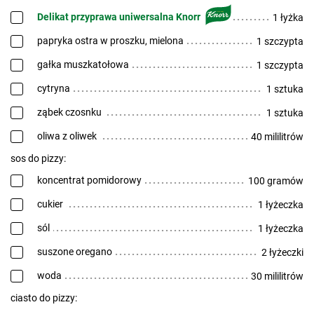
Delikat przyprawa uniwersalna Knorr
1 łyżka
papryka ostra w proszku, mielona
1 szczypta
gałka muszkatołowa
1 szczypta
cytryna
1 sztuka
ząbek czosnku
1 sztuka
oliwa z oliwek
40 mililitrów
sos do pizzy:
koncentrat pomidorowy
100 gramów
cukier
1 łyżeczka
sól
1 łyżeczka
suszone oregano
2 łyżeczki
woda
30 mililitrów
ciasto do pizzy: