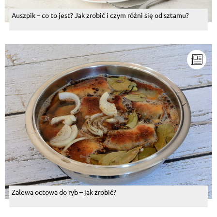
Auszpik – co to jest? Jak zrobić i czym różni się od sztamu?
Zalewa octowa do ryb – jak zrobić?