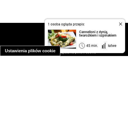
1 osoba ogląda przepis:
kontakt
Cannelloni z dynią,
twarożkiem i szpinakiem
regulamin
informacja o prywatności
45 min.
łatwe
Ustawienia plików cookie
informacja o wykorzystaniu plików cookie
ułatwienia dostępu
Najpopularniejsze przepisy
spaghetti bolognese
makaron z kurczakiem w sosie śmietanowym
kanapka z indykiem
ratatouille
lahmacun
mac and cheese