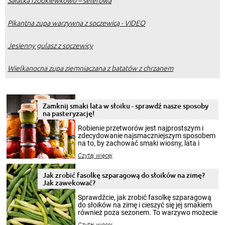
Sałatka rzodkiewkowo – selerowa
Pikantna zupa warzywna z soczewicą - VIDEO
Jesienny gulasz z soczewicy
Wielkanocna zupa ziemniaczana z batatów z chrzanem
Zamknij smaki lata w słoiku - sprawdź nasze sposoby
na pasteryzację!
Robienie przetworów jest najprostszym i
zdecydowanie najsmaczniejszym sposobem
na to, by zachować smaki wiosny, lata i
jesieni na dłużej. Można robić setki zdjęć
Czytaj więcej
krajobrazów, by cieszyć nimi oko w sezonie
zimowym, ale to smaczny posiłek pozwoli w
pełni poczuć atmosferę cieplejszych
Jak zrobić fasolkę szparagową do słoików na zimę?
miesięcy. Przygotowanie słoików ze
Jak zawekować?
smakowitą zawartością musi obejmować
patenty, które pozwolą zachować świeżość
Sprawdźcie, jak zrobić fasolkę szparagową
przetworów.
do słoików na zimę i cieszyć się jej smakiem
również poza sezonem. To warzywo możecie
wekować na wiele sposobów. Wykorzystajcie