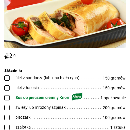
0
Składniki
filet z sandacza(lub inna biała ryba)
150 gramów
filet z łososia
150 gramów
Sos do pieczeni ciemny Knorr
1 opakowanie
świeży lub mrożony szpinak
200 gramów
pieczarki
100 gramów
szalotka
1 sztuka