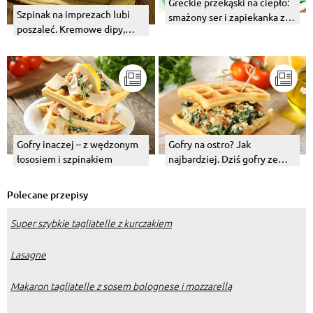
Greckie przekąski na ciepło:
Szpinak na imprezach lubi
smażony ser i zapiekanka z
poszaleć. Kremowe dipy,
fetą, szpinakiem i ciastem
zupy ze szpinakiem.
filo
Gofry inaczej – z wędzonym
Gofry na ostro? Jak
łososiem i szpinakiem
najbardziej. Dziś gofry ze
szpinakiem i suszonymi
pomidorami.
Polecane przepisy
Super szybkie tagliatelle z kurczakiem
Lasagne
Makaron tagliatelle z sosem bolognese i mozzarellą