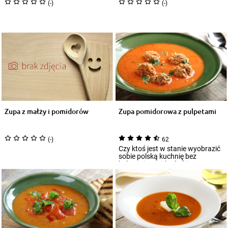
(-)
(-)
Zupa z małży i pomidorów
Zupa pomidorowa z pulpetami
(-)
62
Czy ktoś jest w stanie wyobrazić
sobie polską kuchnię bez
kultowej pomidorówki? Do tego
smaku zaw...