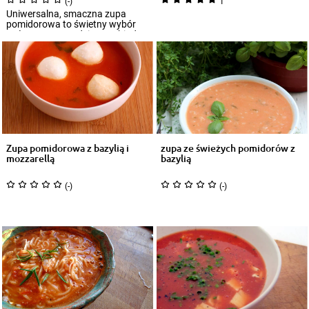
(-)
1
Uniwersalna, smaczna zupa
pomidorowa to świetny wybór
zwłaszcza na codzienny obiad.
Jak sprawić...
Zupa pomidorowa z bazylią i
zupa ze świeżych pomidorów z
mozzarellą
bazylią
(-)
(-)