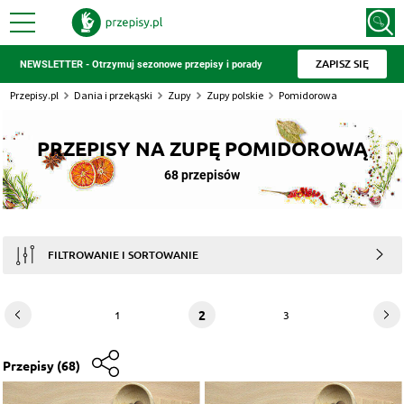
ZAPISZ SIĘ
NEWSLETTER - Otrzymuj sezonowe przepisy i porady
Przepisy.pl
Dania i przekąski
Zupy
Zupy polskie
Pomidorowa
PRZEPISY NA ZUPĘ POMIDOROWĄ
68 przepisów
FILTROWANIE I SORTOWANIE
2
1
3
Przepisy
(68)