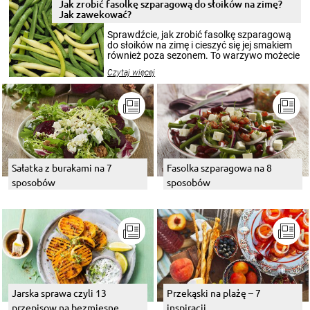
pełni poczuć atmosferę cieplejszych
Jak zrobić fasolkę szparagową do słoików na zimę?
miesięcy. Przygotowanie słoików ze
Jak zawekować?
smakowitą zawartością musi obejmować
patenty, które pozwolą zachować świeżość
Sprawdźcie, jak zrobić fasolkę szparagową
przetworów.
do słoików na zimę i cieszyć się jej smakiem
również poza sezonem. To warzywo możecie
wekować na wiele sposobów. Wykorzystajcie
Czytaj więcej
nasze propozycje!
Sałatka z burakami na 7
Fasolka szparagowa na 8
sposobów
sposobów
Jarska sprawa czyli 13
Przekąski na plażę – 7
przepisow na bezmiesne
inspiracji