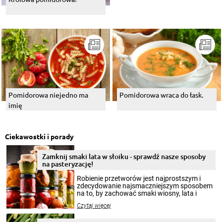
Pomidorowa niejedno ma
Pomidorowa wraca do łask.
imię
Ciekawostki i porady
Zamknij smaki lata w słoiku - sprawdź nasze sposoby
na pasteryzację!
Robienie przetworów jest najprostszym i
zdecydowanie najsmaczniejszym sposobem
na to, by zachować smaki wiosny, lata i
jesieni na dłużej. Można robić setki zdjęć
Czytaj więcej
krajobrazów, by cieszyć nimi oko w sezonie
zimowym, ale to smaczny posiłek pozwoli w