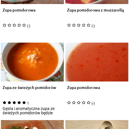
Zupa pomidorowa
Zupa pomidorowa z mozzarellą
(-)
(-)
Zupa ze świeżych pomidorów
Zupa pomidorowa
1
(-)
Gęsta i aromatyczna zupa ze
świeżych pomidorów będzie
pysznym rozwiązaniem na
pierwsze danie obia...