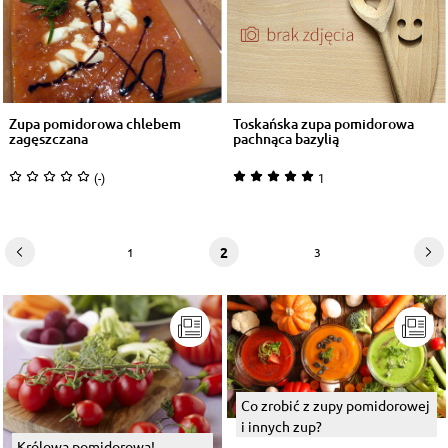
Zupa pomidorowa chlebem
Toskańska zupa pomidorowa
zagęszczana
pachnąca bazylią
(-)
1
2
1
3
Co zrobić z zupy pomidorowej
i innych zup?
Królowa pomidorowa!