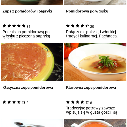
Zupa z pomidorów i papryki
Pomidorowa po włosku
31
20
Przepis na pomidorową po
Połączenie polskiej i włoskiej
włosku z pieczoną papryką
tradycji kulinarnej. Pachnąca,
dedykowany jest wszystkim
aksamitna zupa pomidorowa po
miłośnikom zup smacz...
włosku...
Klasyczna zupa pomidorowa
Klarowna zupa pomidorowa
3
8
Tradycyjne potrawy zawsze
wpisują się w gusta gości i są
niezawodne. Jednym z takich
dań jest kla...