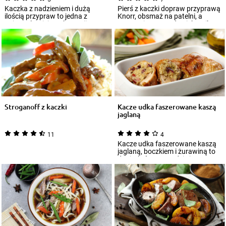
Kaczka z nadzieniem i dużą
Pierś z kaczki dopraw przyprawą
ilością przypraw to jedna z
Knorr, obsmaż na patelni, a
najpopularniejszych wersji
następnie wstaw do piekarnika
potraw na bazie...
nagrzan...
Stroganoff z kaczki
Kacze udka faszerowane kaszą
jaglaną
11
4
Kacze udka faszerowane kaszą
jaglaną, boczkiem i żurawiną to
danie, które sprawdzi się na
świątec...