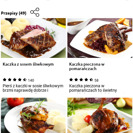
Przepisy
(49)
Kaczka z sosem śliwkowym
Kaczka pieczona w
pomarańczach
140
58
Pierś z kaczki w sosie śliwkowym
Kaczka pieczona w
brzmi naprawdę dobrze i
pomarańczach to świetny
przywodzi na myśl potrawy
przykład na to, jak dobrze może
serwowane w re...
smakować mięso w połącz...