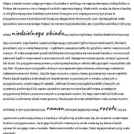
Mięso z kaczki może i ustępuje mięsu z kurczaka w rankingu na najpopularniejszy rodzaj drobiu w
Polsce, ale na pewno nie w kategorii na drób najsmaczniejszy. Wiele osób uważa, że dania z kaczką
w roli głównej są nieco bardziej wykwintne, finezyjne, a co więcej powinny być przez to
przygotowywane na okoliczność świąt czy eleganckich domowych uczt. Istnieje jednak wiele
sposobów serwowania tego mięsa i nic nie stoi na przeszkodzie, aby wypróbować kilka z nich przy
niedzielnego obiadu
okazji
czy szykownej kolacji. Kaczka idealnie komponuje
się z owocami, więc bardzo często podaje się ją z cytrusami (głównie pomarańczami), śliwkami,
gruszkami, czy w wersji klasycznej – z jabłkami, pasuje ponadto do grzybów, serów i sezonowych
warzyw. W wielu przepisach przed obróbką termiczną poleca się namaczać kaczkę w owocowych
zalewach bądź w marynatach z aromatycznych ziół. Następnie możesz ją piec, smażyć, gotować
lub dusić. Do przygotowania potrawy wykorzystaj kaczkę w całości albo jej część: na przykład uda
czy filet. W pierwszym przypadku dobrym rozwiązaniem jest zrobienia ulubionego nadzienia i
nafaszerowanie nim drobiu. Użyj do tego owoców, warzyw, kaszy gryczanej czy nawet wątróbki.
Pierś z kaczki będzie z kolei idealnym dopełnieniem wyszukanych w smaku, a łatwych w
przygotowaniu orzeźwiających sałatek. Jeśli zaś chcesz przyrządzić posiłek z kaczych ud,
wystarczy podsmażyć lub zapiec uprzednio zamarynowane kawałki mięsa, a następnie
przygotować któryś z proponowanych w przepisach sosów. Do tego ziemniaki lub frytki oraz
surówka i wyśmienity obiad masz gotowy. Kaczka jest również składnikiem wielu potraw kuchni
ramen
rosołu
chińskiej, w tym popularnej zupy
, która jest azjatycką wersją
. Już po
ugotowaniu pierwszej potrawy z kaczką w roli głównej, przekonasz się, że nie jest to wcale mięso
trudne w przygotowaniu. Za to jego kruchość i intensywny smak warte są, by dania z kaczki
wpisać do swojego menu na stałe. Niekoniecznie tylko od święta. Ciesz się jej smakiem przy wielu
okazjach!