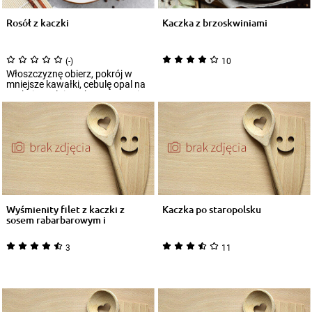
Rosół z kaczki
Kaczka z brzoskwiniami
(-)
10
Włoszczyznę obierz, pokrój w
mniejsze kawałki, cebulę opal na
suchej patelni. Makaron ugotuj
wedl...
Wyśmienity filet z kaczki z
Kaczka po staropolsku
sosem rabarbarowym i
ziemniaczan...
3
11