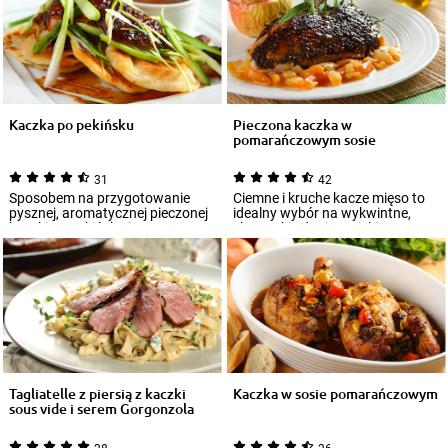
Kaczka po pekińsku
Pieczona kaczka w
pomarańczowym sosie
31
42
Sposobem na przygotowanie
Ciemne i kruche kacze mięso to
pysznej, aromatycznej pieczonej
idealny wybór na wykwintne,
kaczki po pekińsku jest
eleganckie danie. Dzięki
zamarynowanie j...
przepisowi na...
Tagliatelle z piersią z kaczki
Kaczka w sosie pomarańczowym
sous vide i serem Gorgonzola