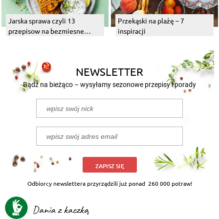
Jarska sprawa czyli 13
Przekąski na plażę – 7
przepisow na bezmiesne
inspiracji
dania z grilla
NEWSLETTER
Bądź na bieżąco – wysyłamy sezonowe przepisy i porady
ZAPISZ SIĘ
Odbiorcy newslettera przyrządzili już ponad
260 000 potraw!
Dania z kaczką