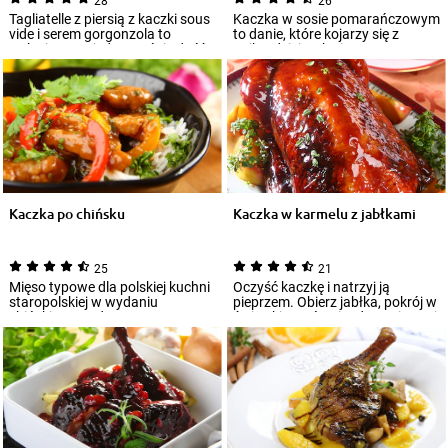
28
26
Tagliatelle z piersią z kaczki sous
Kaczka w sosie pomarańczowym
vide i serem gorgonzola to
to danie, które kojarzy się z
wykwintne, a jednocześnie dość
najbardziej wykwintną
łat...
restauracją. Spr...
Kaczka po chińsku
Kaczka w karmelu z jabłkami
25
21
Mięso typowe dla polskiej kuchni
Oczyść kaczkę i natrzyj ją
staropolskiej w wydaniu
pieprzem. Obierz jabłka, pokrój w
chińskim? Bardzo proszę.
ćwiartki, usuń gniazda nasienne i
Kaczka po chińs...
po...