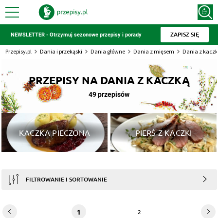
ZAPISZ SIĘ
NEWSLETTER - Otrzymuj sezonowe przepisy i porady
Przepisy.pl
Dania i przekąski
Dania główne
Dania z mięsem
Dania z kaczk
PRZEPISY NA DANIA Z KACZKĄ
49 przepisów
KACZKA PIECZONA
PIERŚ Z KACZKI
FILTROWANIE I SORTOWANIE
1
2