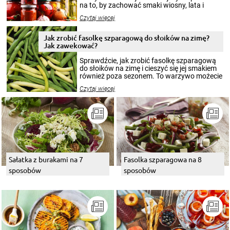
na to, by zachować smaki wiosny, lata i
jesieni na dłużej. Można robić setki zdjęć
Czytaj więcej
krajobrazów, by cieszyć nimi oko w sezonie
zimowym, ale to smaczny posiłek pozwoli w
pełni poczuć atmosferę cieplejszych
Jak zrobić fasolkę szparagową do słoików na zimę?
miesięcy. Przygotowanie słoików ze
Jak zawekować?
smakowitą zawartością musi obejmować
patenty, które pozwolą zachować świeżość
Sprawdźcie, jak zrobić fasolkę szparagową
przetworów.
do słoików na zimę i cieszyć się jej smakiem
również poza sezonem. To warzywo możecie
wekować na wiele sposobów. Wykorzystajcie
Czytaj więcej
nasze propozycje!
Sałatka z burakami na 7
Fasolka szparagowa na 8
sposobów
sposobów