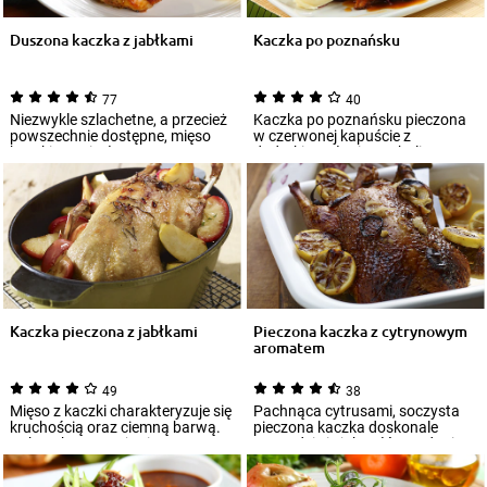
Duszona kaczka z jabłkami
Kaczka po poznańsku
77
40
Niezwykle szlachetne, a przecież
Kaczka po poznańsku pieczona
powszechnie dostępne, mięso
w czerwonej kapuście z
kaczki ma niesłuszną renomę
dodatkiem słoniny, cebuli oraz
trudnego...
soku z cytryny...
Kaczka pieczona z jabłkami
Pieczona kaczka z cytrynowym
aromatem
49
38
Mięso z kaczki charakteryzuje się
Pachnąca cytrusami, soczysta
kruchością oraz ciemną barwą.
pieczona kaczka doskonale
Dobrze komponuje się ze
sprawdzi się jako główne danie
słodkimi...
na świątecz...