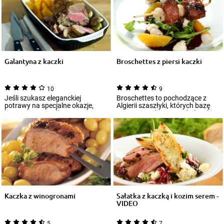
Galantyna z kaczki
Broschettes z piersi kaczki
10
9
Jeśli szukasz eleganckiej
Broschettes to pochodzące z
potrawy na specjalne okazje,
Algierii szaszłyki, których bazę
koniecznie wypróbuj przepis na
stanowią nabite na wykałaczki
pyszną gala...
kawałk...
Kaczka z winogronami
Sałatka z kaczką i kozim serem -
VIDEO
5
7