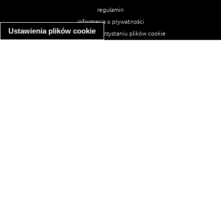
regulamin
informacja o prywatności
Ustawienia plików cookie
informacja o wykorzystaniu plików cookie
ułatwienia dostępu
Najpopularniejsze przepisy
spaghetti bolognese
makaron z kurczakiem w sosie śmietanowym
kanapka z indykiem
ratatouille
lahmacun
mac and cheese
zupa minestrone
cannelloni ze szpinakiem i ricottą
spaghetti przepisy
makaron z kurczakiem