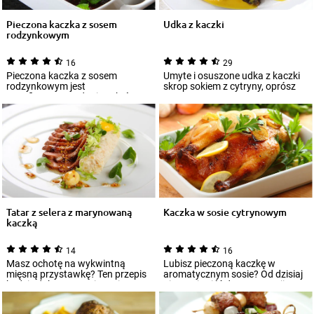
Pieczona kaczka z sosem
Udka z kaczki
rodzynkowym
16
29
Pieczona kaczka z sosem
Umyte i osuszone udka z kaczki
rodzynkowym jest
skrop sokiem z cytryny, oprósz
wyrafinowanym daniem, którego
przyprawą Knorr oraz otartą
nie powstydziłaby się eleg...
skórką...
Tatar z selera z marynowaną
Kaczka w sosie cytrynowym
kaczką
14
16
Masz ochotę na wykwintną
Lubisz pieczoną kaczkę w
mięsną przystawkę? Ten przepis
aromatycznym sosie? Od dzisiaj
będzie dobrym rozwiązaniem.
nie musisz iść do restauracji,
Tatar z seler...
żeby jej s...