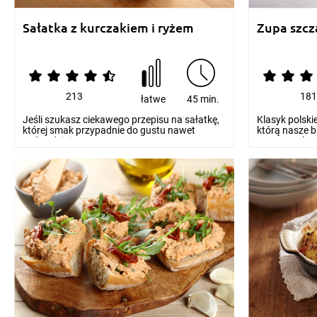
Sałatka z kurczakiem i ryżem
Zupa szc
213
18
łatwe
45 min.
Jeśli szukasz ciekawego przepisu na sałatkę,
Klasyk polski
której smak przypadnie do gustu nawet
którą nasze b
najbardziej wy...
często ze ś...