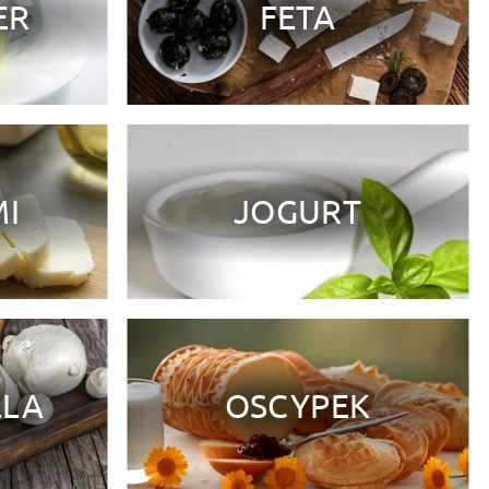
ER
FETA
I
JOGURT
LLA
OSCYPEK