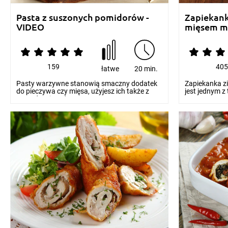
Pasta z suszonych pomidorów -
Zapiekank
VIDEO
mięsem mi
159
40
łatwe
20 min.
Pasty warzywne stanowią smaczny dodatek
Zapiekanka z
do pieczywa czy mięsa, użyjesz ich także z
jest jednym z
powodzeniem do...
zawsze, nawe