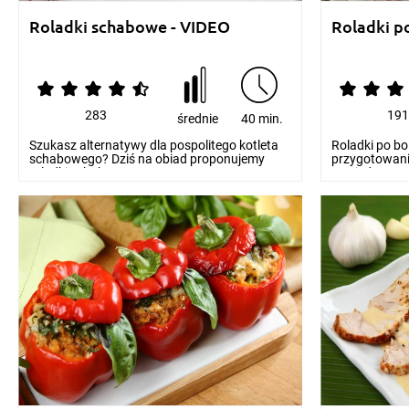
Roladki schabowe - VIDEO
Roladki p
283
19
średnie
40 min.
Szukasz alternatywy dla pospolitego kotleta
Roladki po bo
schabowego? Dziś na obiad proponujemy
przygotowania,
roladki schabow...
Oto jeden...