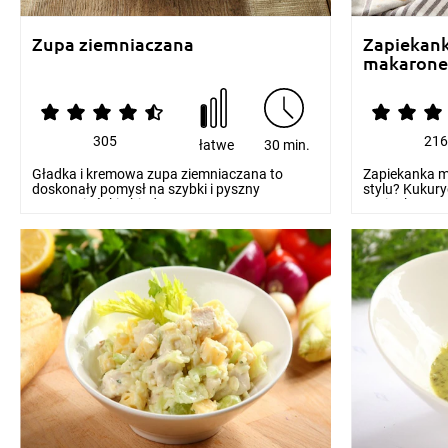
Zupa ziemniaczana
Zapiekan
makarone
305
21
łatwe
30 min.
Gładka i kremowa zupa ziemniaczana to
Zapiekanka 
doskonały pomysł na szybki i pyszny
stylu? Kukury
wegetariański obiad. Je...
szpinak, czer