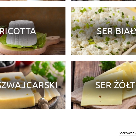
RICOTTA
SER BIAŁ
SZWAJCARSKI
SER ŻÓŁ
Sortowani