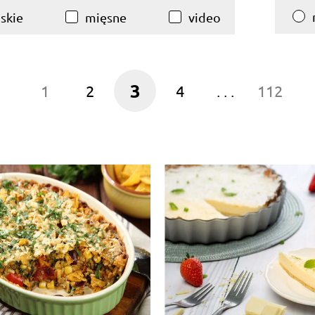
skie
mięsne
video
3
1
2
4
. . .
112