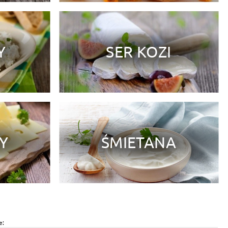
Y
SER KOZI
TY
ŚMIETANA
e: