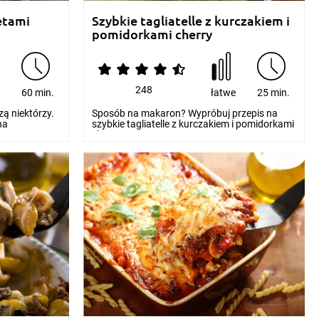
etami
Szybkie tagliatelle z kurczakiem i
pomidorkami cherry
248
e
60 min.
łatwe
25 min.
zą niektórzy.
Sposób na makaron? Wypróbuj przepis na
na
szybkie tagliatelle z kurczakiem i pomidorkami
cherry. W p...