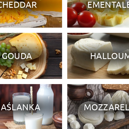
CHEDDAR
EMENTAL
GOUDA
HALLOUM
AŚLANKA
MOZZARE