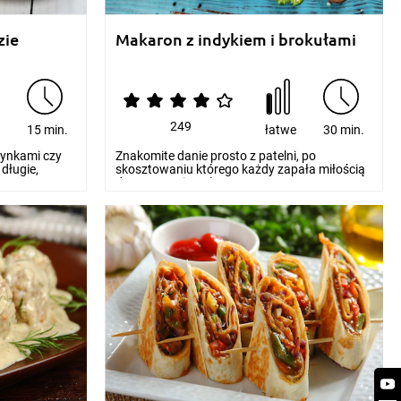
zie
Makaron z indykiem i brokułami
249
e
15 min.
łatwe
30 min.
zynkami czy
Znakomite danie prosto z patelni, po
długie,
skosztowaniu którego każdy zapała miłością
do gotowania. Wła...