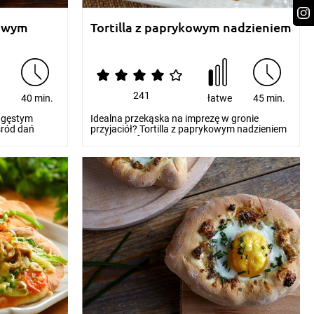
kowym
Tortilla z paprykowym nadzieniem
241
e
40 min.
łatwe
45 min.
 gęstym
Idealna przekąska na imprezę w gronie
śród dań
przyjaciół? Tortilla z paprykowym nadzieniem
podana w formi...