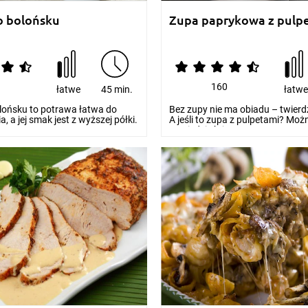
o bolońsku
Zupa paprykowa z pulp
1
160
łatwe
45 min.
łatw
lońsku to potrawa łatwa do
Bez zupy nie ma obiadu – twierd
 a jej smak jest z wyższej półki.
A jeśli to zupa z pulpetami? Moż
powiedzieć, że na...