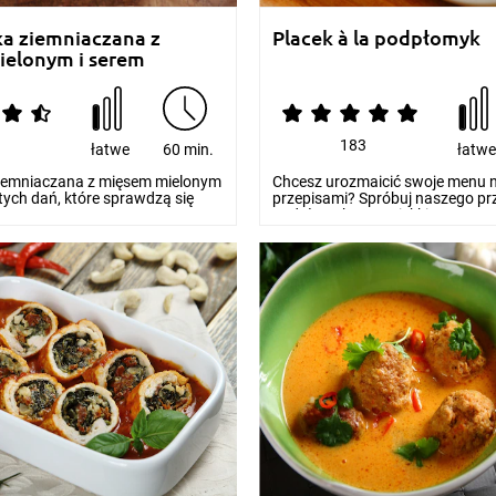
a ziemniaczana z
Placek à la podpłomyk
elonym i serem
5
183
łatwe
60 min.
łatw
iemniaczana z mięsem mielonym
Chcesz urozmaicić swoje menu
 tych dań, które sprawdzą się
przepisami? Spróbuj naszego pr
...
podpłomyk! Ten miękki...