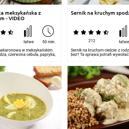
ka meksykańska z
Sernik na kruchym spod
m - VIDEO
6
212
łatwe
50 min.
łatw
makaronowa w meksykańskim
Sernik na kruchym cieście: z rod
dza, czerwona cebula, papryka,
bez? Ta sprawa potrafi wywołać 
won...
burzliwe dysku...