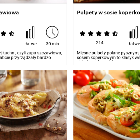
zawiowa
Pulpety w sosie koper
1
214
łatwe
30 min.
łatw
ej kuchni, czyli zupa szczawiowa,
Mięsne pulpety polane pysznym,
abcie przyrządzały bardzo
sosem koperkowym to klasyk w
obiadowych. Do ich prz...