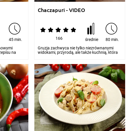
Chaczapuri - VIDEO
166
e
45 min.
średnie
80 min.
 nowymi
Gruzja zachwyca nie tylko niezrównanymi
zepisu na
widokami, przyrodą, ale także kuchnią, która
stanowi praw...