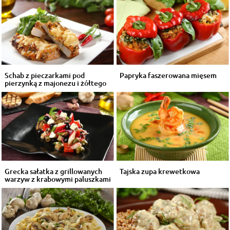
Schab z pieczarkami pod
Papryka faszerowana mięsem
pierzynką z majonezu i żółtego
sera
Grecka sałatka z grillowanych
Tajska zupa krewetkowa
warzyw z krabowymi paluszkami
...