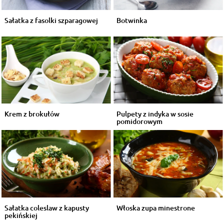
Sałatka z fasolki szparagowej
Botwinka
Krem z brokułów
Pulpety z indyka w sosie
pomidorowym
Sałatka coleslaw z kapusty
Włoska zupa minestrone
pekińskiej