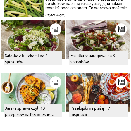
przetworów.
do słoików na zimę i cieszyć się jej smakiem
również poza sezonem. To warzywo możecie
wekować na wiele sposobów. Wykorzystajcie
Czytaj więcej
nasze propozycje!
Sałatka z burakami na 7
Fasolka szparagowa na 8
sposobów
sposobów
Jarska sprawa czyli 13
Przekąski na plażę – 7
przepisow na bezmiesne
inspiracji
dania z grilla