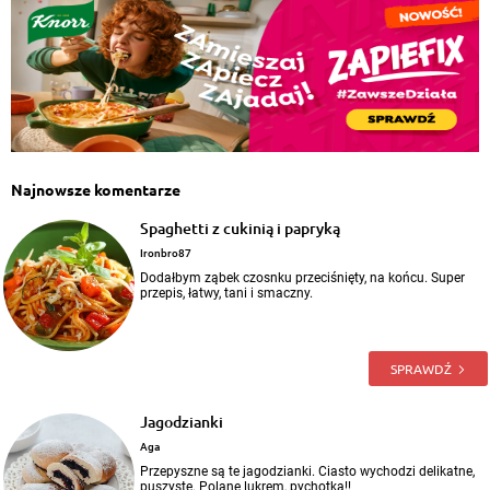
Najnowsze komentarze
Spaghetti z cukinią i papryką
Ironbro87
Dodałbym ząbek czosnku przeciśnięty, na końcu. Super
przepis, łatwy, tani i smaczny.
SPRAWDŹ
Jagodzianki
Aga
Przepyszne są te jagodzianki. Ciasto wychodzi delikatne,
puszyste. Polane lukrem, pychotka!!