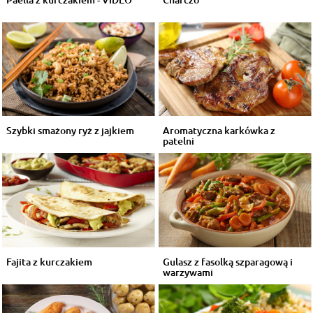
Szybki smażony ryż z jajkiem
Aromatyczna karkówka z
patelni
Fajita z kurczakiem
Gulasz z fasolką szparagową i
warzywami