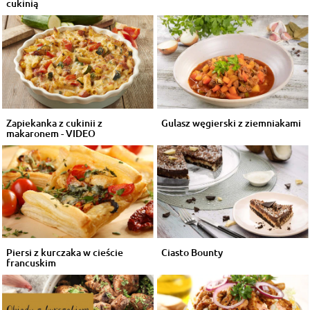
cukinią
Zapiekanka z cukinii z
Gulasz węgierski z ziemniakami
makaronem - VIDEO
Piersi z kurczaka w cieście
Ciasto Bounty
francuskim