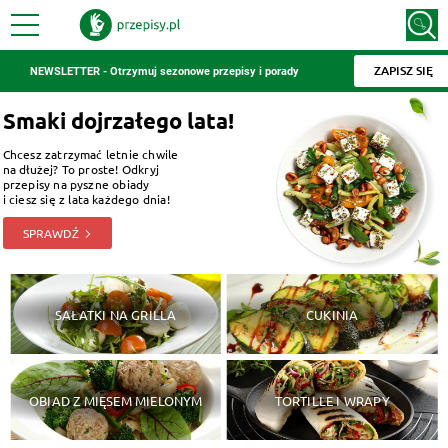
ZAPISZ SIĘ
NEWSLETTER - Otrzymuj sezonowe przepisy i porady
Smaki dojrzałego lata!
Chcesz zatrzymać letnie chwile
na dłużej? To proste! Odkryj
przepisy na pyszne obiady
i ciesz się z lata każdego dnia!
SPRAWDŹ
SAŁATKI NA GRILLA
CUKINIA
OBIAD Z MIĘSEM MIELONYM
TORTILLE I WRAPY