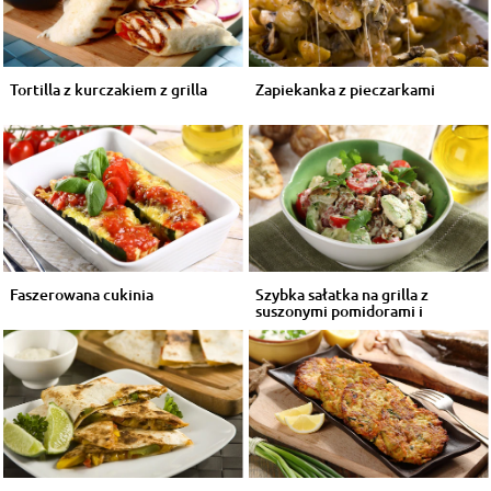
Tortilla z kurczakiem z grilla
Zapiekanka z pieczarkami
Faszerowana cukinia
Szybka sałatka na grilla z
suszonymi pomidorami i
awokado