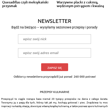
Quesadillas czyli meksykański
Warzywne placki z cukinią,
przysmak
wędzonym pstrągiem i kwaśną
śmiet...
NEWSLETTER
Bądź na bieżąco – wysyłamy sezonowe przepisy i porady
ZAPISZ SIĘ
Odbiorcy newslettera przyrządzili już ponad
260 000 potraw!
PRZEPISY KULINARNE
Przepisy.pl to ciągle rosnąca baza niemal 20 tysięcy przepisów na dania z całego świata.
Tworzymy ją z pasją dla tych, którzy tak jak my, kochają gotować i piec. Znajdziesz tu moc
inspiracji na każdą okazję, stworzysz własną książkę kulinarną, a także poznasz sporo kulinarnych