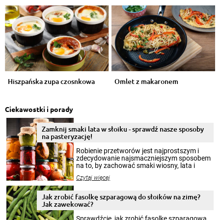
Hiszpańska zupa czosnkowa
Omlet z makaronem
Ciekawostki i porady
Zamknij smaki lata w słoiku - sprawdź nasze sposoby
na pasteryzację!
Robienie przetworów jest najprostszym i
zdecydowanie najsmaczniejszym sposobem
na to, by zachować smaki wiosny, lata i
jesieni na dłużej. Można robić setki zdjęć
Czytaj więcej
krajobrazów, by cieszyć nimi oko w sezonie
zimowym, ale to smaczny posiłek pozwoli w
pełni poczuć atmosferę cieplejszych
Jak zrobić fasolkę szparagową do słoików na zimę?
miesięcy. Przygotowanie słoików ze
Jak zawekować?
smakowitą zawartością musi obejmować
patenty, które pozwolą zachować świeżość
Sprawdźcie, jak zrobić fasolkę szparagową