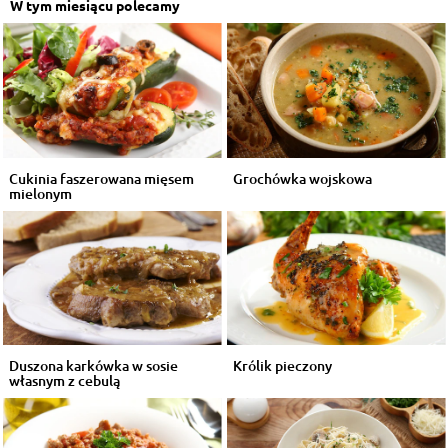
W tym miesiącu polecamy
Cukinia faszerowana mięsem
Grochówka wojskowa
mielonym
Duszona karkówka w sosie
Królik pieczony
własnym z cebulą