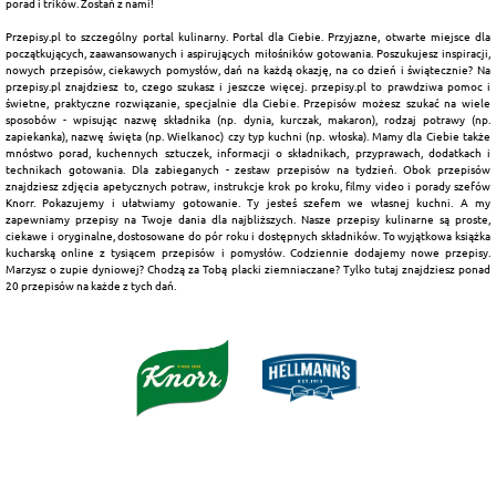
porad i trików. Zostań z nami!
Przepisy.pl to szczególny portal kulinarny. Portal dla Ciebie. Przyjazne, otwarte miejsce dla
początkujących, zaawansowanych i aspirujących miłośników gotowania. Poszukujesz inspiracji,
nowych przepisów, ciekawych pomysłów, dań na każdą okazję, na co dzień i świątecznie? Na
przepisy.pl znajdziesz to, czego szukasz i jeszcze więcej. przepisy.pl to prawdziwa pomoc i
świetne, praktyczne rozwiązanie, specjalnie dla Ciebie. Przepisów możesz szukać na wiele
sposobów - wpisując nazwę składnika (np. dynia, kurczak, makaron), rodzaj potrawy (np.
zapiekanka), nazwę święta (np. Wielkanoc) czy typ kuchni (np. włoska). Mamy dla Ciebie także
mnóstwo porad, kuchennych sztuczek, informacji o składnikach, przyprawach, dodatkach i
technikach gotowania. Dla zabieganych - zestaw przepisów na tydzień. Obok przepisów
znajdziesz zdjęcia apetycznych potraw, instrukcje krok po kroku, filmy video i porady szefów
Knorr. Pokazujemy i ułatwiamy gotowanie. Ty jesteś szefem we własnej kuchni. A my
zapewniamy przepisy na Twoje dania dla najbliższych. Nasze przepisy kulinarne są proste,
ciekawe i oryginalne, dostosowane do pór roku i dostępnych składników. To wyjątkowa książka
kucharską online z tysiącem przepisów i pomysłów. Codziennie dodajemy nowe przepisy.
Marzysz o zupie dyniowej? Chodzą za Tobą placki ziemniaczane? Tylko tutaj znajdziesz ponad
20 przepisów na każde z tych dań.