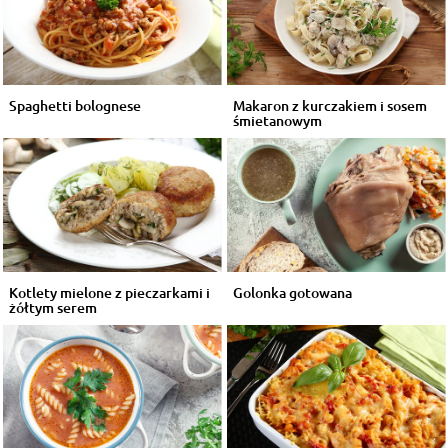
Spaghetti bolognese
Makaron z kurczakiem i sosem
śmietanowym
Kotlety mielone z pieczarkami i
Golonka gotowana
żółtym serem