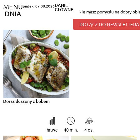
DANIE
MENU
piątek
,
07.08.2026
GŁÓWNE
Nie masz pomysłu na dobry obi
DNIA
DOŁĄCZ DO NEWSLETTERA
Dorsz duszony z bobem
łatwe
40 min.
4 os.