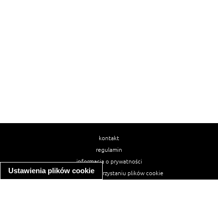
kontakt
regulamin
informacja o prywatności
Ustawienia plików cookie
informacja o wykorzystaniu plików cookie
ułatwienia dostępu
Najpopularniejsze przepisy