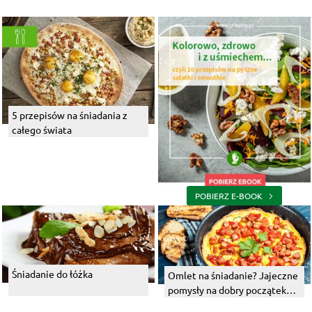
5 przepisów na śniadania z
całego świata
POBIERZ E-BOOK
Śniadanie do łóżka
Omlet na śniadanie? Jajeczne
pomysły na dobry początek
dnia