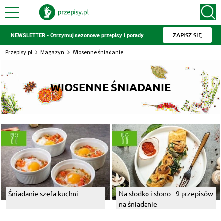
ZAPISZ SIĘ
NEWSLETTER - Otrzymuj sezonowe przepisy i porady
Przepisy.pl
Magazyn
Wiosenne śniadanie
WIOSENNE ŚNIADANIE
Śniadanie szefa kuchni
Na słodko i słono - 9 przepisów
na śniadanie