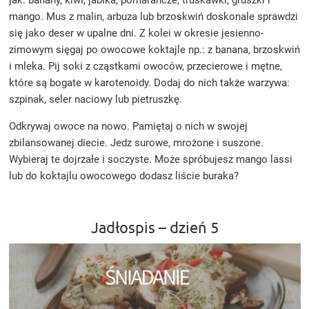
mango. Mus z malin, arbuza lub brzoskwiń doskonale sprawdzi
się jako deser w upalne dni. Z kolei w okresie jesienno-
zimowym sięgaj po owocowe koktajle np.: z banana, brzoskwiń
i mleka. Pij soki z cząstkami owoców, przecierowe i mętne,
które są bogate w karotenoidy. Dodaj do nich także warzywa:
szpinak, seler naciowy lub pietruszkę.
Odkrywaj owoce na nowo. Pamiętaj o nich w swojej
zbilansowanej diecie. Jedz surowe, mrożone i suszone.
Wybieraj te dojrzałe i soczyste. Może spróbujesz mango lassi
lub do koktajlu owocowego dodasz liście buraka?
Jadłospis – dzień 5