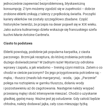
jednocześnie zapewniać bezproblemową, błyskawiczną
konsumpcję. Z tym możemy zgodzić się w zupełności – dobrze
zrobione eklerki znikają z talerzy z prędkością światła. Początki
kariery eklerków nie zostały szczegółowo zbadane. Część
historyków twierdzi, że przepis na deser pojawił się w XIX wieku.
Jako autora kulinarnego dzieła wskazuje się francuskiego szefa
kuchni Marie-Antoine Carême’a.
Ciasto to podstawa
Eklerki powstają, podobnie jak popularna karpatka, z ciasta
parzonego. Brzmi jak receptura, do której zrobienia potrzeba
dużego doświadczenia? W żadnym razie! Wystarczy odrobina
wprawy i zapału, a jak wiadomo – trening czyni mistrza. Zatem o co
chodzi w cieście parzonym? Do jego przygotowania potrzebne są: -
mąka, - tłuszcz (masło lub margaryna), - woda, - jaja. „Parzenie”
polega na roztopieniu w garnku tłuszczu, dolaniu wody
i pozostawieniu aż do zagotowania. Następnie należy wsypać
przesianą mąkę i dość intensywnie mieszać. Chodzi o uzyskanie
gładkiej, gęstej masy. Ważne jest jej ostudzenie. Gdy całość będzie
chłodna, należy dodawać jajka, cały czas mieszając łyżką