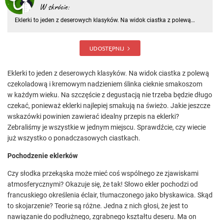
W skrócie:
Eklerki to jeden z deserowych klasyków. Na widok ciastka z polewą
czekoladową i kremowym nadzieniem ślinka cieknie smakoszom w
każdym wieku. Na szczęście z degustacją nie trzeba będzie długo
czekać, ponieważ eklerki najlepiej smakują na świeżo
UDOSTĘPNIJ
Eklerki to jeden z deserowych klasyków. Na widok ciastka z polewą
czekoladową i kremowym nadzieniem ślinka cieknie smakoszom
w każdym wieku. Na szczęście z degustacją nie trzeba będzie długo
czekać, ponieważ eklerki najlepiej smakują na świeżo. Jakie jeszcze
wskazówki powinien zawierać idealny przepis na eklerki?
Zebraliśmy je wszystkie w jednym miejscu. Sprawdźcie, czy wiecie
już wszystko o ponadczasowych ciastkach.
Pochodzenie eklerków
Czy słodka przekąska może mieć coś wspólnego ze zjawiskami
atmosferycznymi? Okazuje się, że tak! Słowo ekler pochodzi od
francuskiego określenia éclair, tłumaczonego jako błyskawica. Skąd
to skojarzenie? Teorie są różne. Jedna z nich głosi, że jest to
nawiązanie do podłużnego, zgrabnego kształtu deseru. Ma on