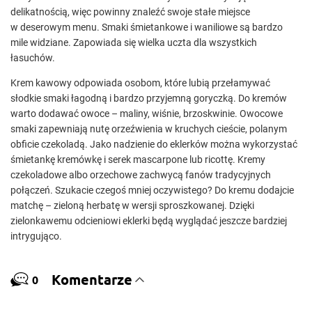
delikatnością, więc powinny znaleźć swoje stałe miejsce
w deserowym menu. Smaki śmietankowe i waniliowe są bardzo
mile widziane. Zapowiada się wielka uczta dla wszystkich
łasuchów.
Krem kawowy odpowiada osobom, które lubią przełamywać
słodkie smaki łagodną i bardzo przyjemną goryczką. Do kremów
warto dodawać owoce – maliny, wiśnie, brzoskwinie. Owocowe
smaki zapewniają nutę orzeźwienia w kruchych cieście, polanym
obficie czekoladą. Jako nadzienie do eklerków można wykorzystać
śmietankę kremówkę i serek mascarpone lub ricottę. Kremy
czekoladowe albo orzechowe zachwycą fanów tradycyjnych
połączeń. Szukacie czegoś mniej oczywistego? Do kremu dodajcie
matchę – zieloną herbatę w wersji sproszkowanej. Dzięki
zielonkawemu odcieniowi eklerki będą wyglądać jeszcze bardziej
intrygująco.
Komentarze
0