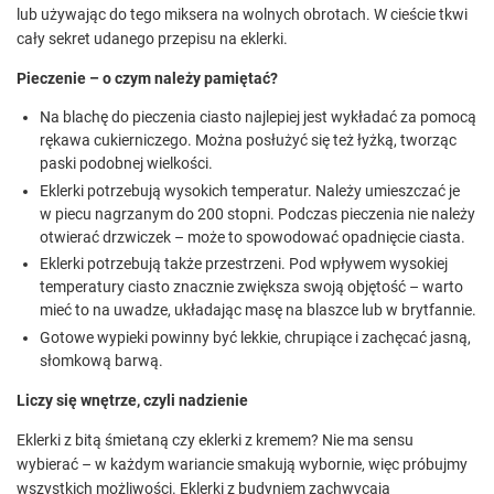
lub używając do tego miksera na wolnych obrotach. W cieście tkwi
cały sekret udanego przepisu na eklerki.
Pieczenie – o czym należy pamiętać?
Na blachę do pieczenia ciasto najlepiej jest wykładać za pomocą
rękawa cukierniczego. Można posłużyć się też łyżką, tworząc
paski podobnej wielkości.
Eklerki potrzebują wysokich temperatur. Należy umieszczać je
w piecu nagrzanym do 200 stopni. Podczas pieczenia nie należy
otwierać drzwiczek – może to spowodować opadnięcie ciasta.
Eklerki potrzebują także przestrzeni. Pod wpływem wysokiej
temperatury ciasto znacznie zwiększa swoją objętość – warto
mieć to na uwadze, układając masę na blaszce lub w brytfannie.
Gotowe wypieki powinny być lekkie, chrupiące i zachęcać jasną,
słomkową barwą.
Liczy się wnętrze, czyli nadzienie
Eklerki z bitą śmietaną czy eklerki z kremem? Nie ma sensu
wybierać – w każdym wariancie smakują wybornie, więc próbujmy
wszystkich możliwości. Eklerki z budyniem zachwycają