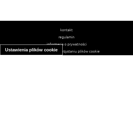
kontakt
regulamin
informacja o prywatności
Ustawienia plików cookie
informacja o wykorzystaniu plików cookie
ułatwienia dostępu
Najpopularniejsze przepisy
spaghetti bolognese
makaron z kurczakiem w sosie śmietanowym
kanapka z indykiem
ratatouille
lahmacun
mac and cheese
zupa minestrone