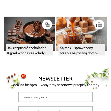
pomocą? I co zrobić, gdy
nam nie wychodzi?
Jak rozpuścić czekoladę?
Kajmak – sprawdzony
Kąpiel wodna czekolady i
przepis na pyszną domową
inne sposoby
masę krówkową
NEWSLETTER
Bądź na bieżąco – wysyłamy sezonowe przepisy i porady