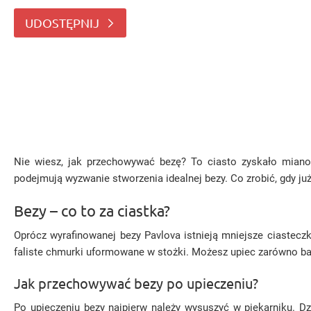
idealnej bezy. Co zrobić, gdy już uda Ci si
UDOSTĘPNIJ
Nie wiesz, jak przechowywać bezę? To ciasto zyskało miano c
podejmują wyzwanie stworzenia idealnej bezy. Co zrobić, gdy ju
Bezy – co to za ciastka?
Oprócz wyrafinowanej bezy Pavlova istnieją mniejsze ciastec
faliste chmurki uformowane w stożki. Możesz upiec zarówno bardz
Jak przechowywać bezy po upieczeniu?
Po upieczeniu bezy najpierw należy wysuszyć w piekarniku. D