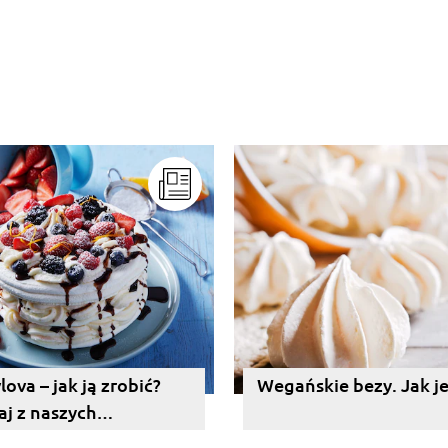
ova – jak ją zrobić?
Wegańskie bezy. Jak je
aj z naszych
onych porad