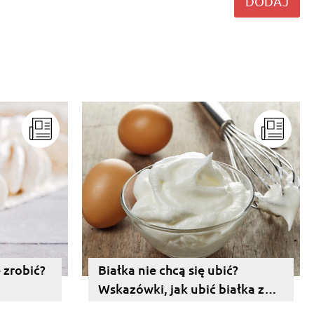
DODAJ
 zrobić?
Białka nie chcą się ubić?
Wskazówki, jak ubić białka z
cukrem na sztywną pianę