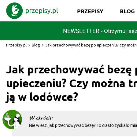
PRZEPISY
BLOG
NEWSLETTER - Otrzymuj sez
Przepisy.pl
Blog
Jak przechowywać bezę po upieczeniu? czy możn
Jak przechowywać bezę 
upieczeniu? Czy można t
ją w lodówce?
W skrócie:
Nie wiesz, jak przechowywać bezę? To ciasto zyskało mi
do przyrządzenia i nieprzewidywalnego, więc nic dziwnego
cukiernictwa nie poddają się jednak i podejmują wyzwani