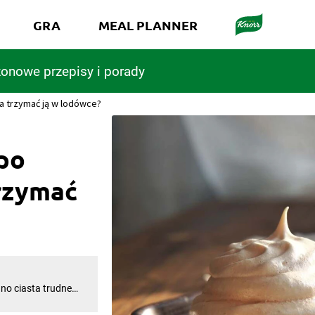
GRA
MEAL PLANNER
onowe przepisy i porady
a trzymać ją w lodówce?
po
rzymać
ano ciasta trudnego
! Wielbiciele
e stworzenia