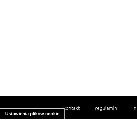
kontakt
regulamin
in
Ustawienia plików cookie
spaghetti bolognese