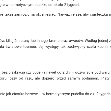
nięte w hermetycznym pudełku do około 2 tygodni.
także zamrozić na ok. miesiąc. Najważniejsze, aby ciasteczka ni
atów, bitej śmietany lub innego kremu oraz owoców. Według jednej z
ła światowe tournée. Jej występy tak zachwyciły szefa kuchni
bez przykrycia czy pudełka nawet do 2 dni – oczywiście pod warun
oruj bezy od razu, ale dopiero przed samym podaniem. Płaty 
 jak ciastka bezowe – w hermetycznym pudełku do ok. 2 tygodni 