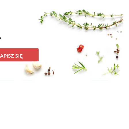
y
APISZ SIĘ