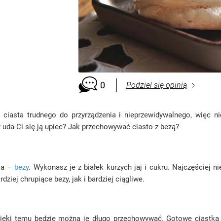
0
Podziel się opinią
iasta trudnego do przyrządzenia i nieprzewidywalnego, więc nic
ż uda Ci się ją upiec? Jak przechowywać ciasto z bezą?
zka –
bezy
. Wykonasz je z białek kurzych jaj i cukru. Najczęściej
iej chrupiące bezy, jak i bardziej ciągliwe.
zięki temu będzie można je długo przechowywać. Gotowe ciastka