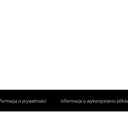
formacja o prywatności
informacja o wykorzystaniu plikó
Najpopularniejsze przepisy
makaron z kurczakiem w sosie śmietanowym