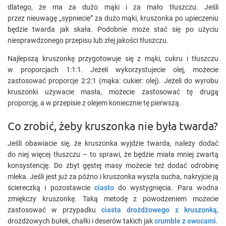
dlatego, że ma za dużo mąki i za mało tłuszczu. Jeśli
przez nieuwagę „sypniecie” za dużo mąki, kruszonka po upieczeniu
będzie twarda jak skała. Podobnie może stać się po użyciu
niesprawdzonego przepisu lub złej jakości tłuszczu.
Najlepszą kruszonkę przygotowuje się z mąki, cukru i tłuszczu
w proporcjach 1:1:1. Jeżeli wykorzystujecie olej, możecie
zastosować proporcje 2:2:1 (mąka: cukier: olej). Jeżeli do wyrobu
kruszonki używacie masła, możecie zastosować tę drugą
proporcję, a w przepisie z olejem koniecznie tę pierwszą.
Co zrobić, żeby kruszonka nie była twarda?
Jeśli obawiacie się, że kruszonka wyjdzie twarda, należy dodać
do niej więcej tłuszczu – to sprawi, że będzie miała mniej zwartą
konsystencję. Do zbyt gęstej masy możecie też dodać odrobinę
mleka. Jeśli jest już za późno i kruszonka wyszła sucha, nakryjcie ją
ściereczką i pozostawcie
ciasto
do wystygnięcia. Para wodna
zmiękczy kruszonkę. Taką metodę z powodzeniem możecie
zastosować w przypadku
ciasta drożdżowego z kruszonką
,
drożdżowych bułek, chałki i deserów takich jak
crumble z owocami
.