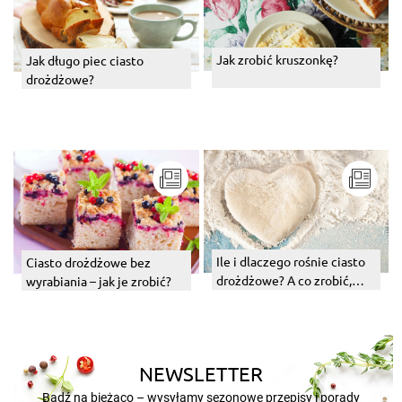
Jak zrobić kruszonkę?
Jak długo piec ciasto
drożdżowe?
Ile i dlaczego rośnie ciasto
Ciasto drożdżowe bez
drożdżowe? A co zrobić,
wyrabiania – jak je zrobić?
kiedy nie chce rosnąć?
NEWSLETTER
Bądź na bieżąco – wysyłamy sezonowe przepisy i porady