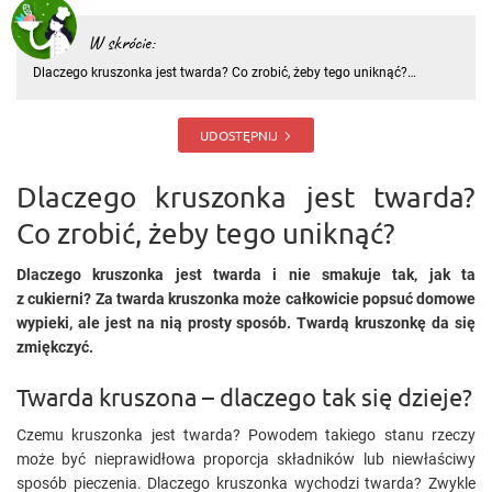
W skrócie:
Dlaczego kruszonka jest twarda? Co zrobić, żeby tego uniknąć?
Dlaczego kruszonka jest twarda i nie smakuje tak, jak ta z cukierni? Za
twarda kruszonka może całkowicie popsuć domowe wypieki, ale jest
na nią prosty sposób. Twardą kruszonkę da się zmiękczyć
UDOSTĘPNIJ
Dlaczego kruszonka jest twarda?
Co zrobić, żeby tego uniknąć?
Dlaczego kruszonka jest twarda i nie smakuje tak, jak ta
z cukierni? Za twarda kruszonka może całkowicie popsuć domowe
wypieki, ale jest na nią prosty sposób. Twardą kruszonkę da się
zmiękczyć.
Twarda kruszona – dlaczego tak się dzieje?
Czemu kruszonka jest twarda? Powodem takiego stanu rzeczy
może być nieprawidłowa proporcja składników lub niewłaściwy
sposób pieczenia. Dlaczego kruszonka wychodzi twarda? Zwykle