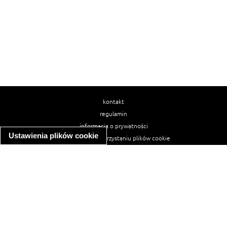
kontakt
regulamin
informacja o prywatności
Ustawienia plików cookie
informacja o wykorzystaniu plików cookie
ułatwienia dostępu
Najpopularniejsze przepisy
spaghetti bolognese
makaron z kurczakiem w sosie śmietanowym
kanapka z indykiem