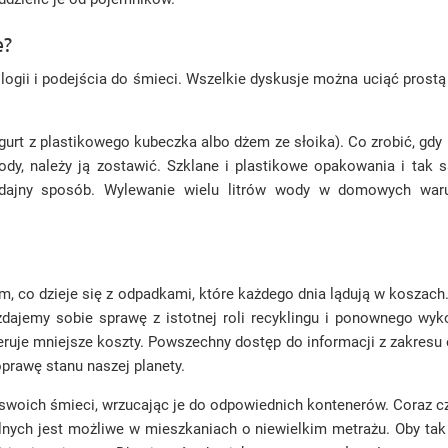
e?
ogii i podejścia do śmieci. Wszelkie dyskusje można uciąć prostą
urt z plastikowego kubeczka albo dżem ze słoika). Co zrobić, gdy n
ody, należy ją zostawić. Szklane i plastikowe opakowania i ta
ydajny sposób. Wylewanie wielu litrów wody w domowych waru
ym, co dzieje się z odpadkami, które każdego dnia lądują w koszac
dajemy sobie sprawę z istotnej roli recyklingu i ponownego wyko
eruje mniejsze koszty. Powszechny dostęp do informacji z zakres
prawę stanu naszej planety.
 swoich śmieci, wrzucając je do odpowiednich kontenerów. Coraz c
lnych jest możliwe w mieszkaniach o niewielkim metrażu. Oby tak