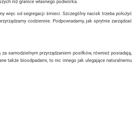
rszych niż granice własnego podwórka.
my więc od segregacji śmieci. Szczególny nacisk trzeba położyć
 przyrządzamy codziennie. Podpowiadamy, jak sprytnie zarządzać
ją za samodzielnym przyrządzaniem posiłków, również posiadają,
ne także bioodpadami, to nic innego jak ulegające naturalnemu