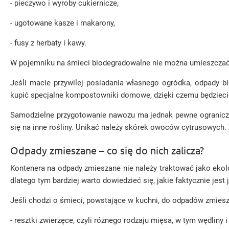
- pieczywo i wyroby cukiernicze,
- ugotowane kasze i makarony,
- fusy z herbaty i kawy.
W pojemniku na śmieci biodegradowalne nie można umieszczać 
Jeśli macie przywilej posiadania własnego ogródka, odpady b
kupić specjalne kompostowniki domowe, dzięki czemu będzie
Samodzielne przygotowanie nawozu ma jednak pewne ogranicze
się na inne rośliny. Unikać należy skórek owoców cytrusowych
Odpady zmieszane – co się do nich zalicza?
Kontenera na odpady zmieszane nie należy traktować jako ekol
dlatego tym bardziej warto dowiedzieć się, jakie faktycznie jest
Jeśli chodzi o śmieci, powstające w kuchni, do odpadów zmies
- resztki zwierzęce, czyli różnego rodzaju mięsa, w tym wędliny i 