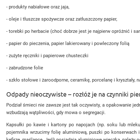
- produkty nabiałowe oraz jaja,
- oleje i tłuszcze spożywcze oraz zatłuszczony papier,
- torebki po herbacie (choć dobrze jest je najpierw opróżnić i 
- papier do pieczenia, papier lakierowany i powleczony folią
- zużyte ręczniki i papierowe chusteczki
- zabrudzone folie
- szkło stołowe i żaroodporne, ceramikę, porcelanę i kryształy, 
Odpady nieoczywiste – rozłóż je na czynniki pi
Podział śmieci nie zawsze jest tak oczywisty, a opakowanie jed
wzbudzają wątpliwości, gdy mowa o segregacji.
Kapsułki po kawie i kartony po napojach (np. soku lub mleku
pojemnika wrzucimy folię aluminiową, puszki po konserwach i 
kefirze, maślance. Jeśli posiadają aluminiowe wieczka, należy o