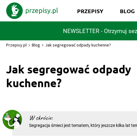
PRZEPISY
BLOG
NEWSLETTER - Otrzymuj sez
Przepisy.pl
Blog
Jak segregować odpady kuchenne?
Jak segregować odpady
kuchenne?
W skrócie:
Segregacja śmieci jest tematem, który jeszcze kilka lat 
kontrowersje, lecz dziś odpowiednie traktowanie odpadkó
oczywistością. O ile w gospodarstwach domowych dosko