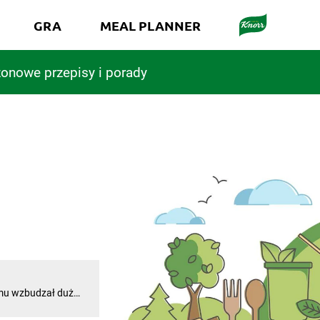
GRA
MEAL PLANNER
onowe przepisy i porady
temu wzbudzał duże
w jest dla nas
nale dajemy sobie