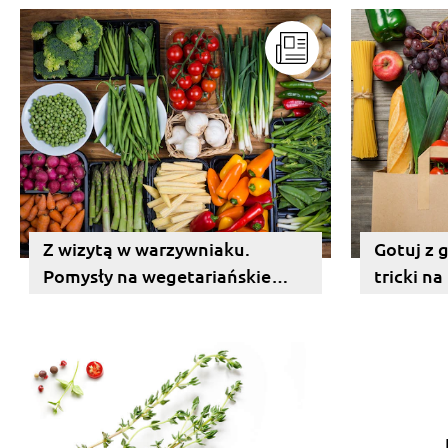
Z wizytą w warzywniaku.
Gotuj z 
Pomysły na wegetariańskie
tricki n
śniadanie.
jedzenia