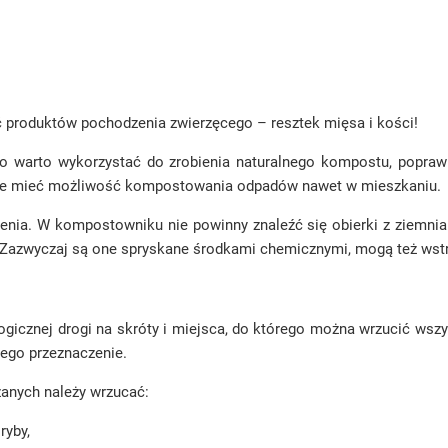
produktów pochodzenia zwierzęcego – resztek mięsa i kości!
io warto wykorzystać do zrobienia naturalnego kompostu, popra
cie mieć możliwość kompostowania odpadów nawet w mieszkaniu.
nia. W kompostowniku nie powinny znaleźć się obierki z ziemnia
. Zazwyczaj są one spryskane środkami chemicznymi, mogą też wst
ogicznej drogi na skróty i miejsca, do którego można wrzucić ws
 jego przeznaczenie.
zanych należy wrzucać:
ryby,