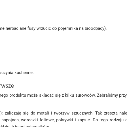
same herbaciane fusy wrzucić do pojemnika na bioodpady),
naczynia kuchenne.
erwsze
nego produktu może składać się z kilku surowców. Zebraliśmy przyk
): zaliczają się do metali i tworzyw sztucznych. Tak zresztą 
napojach, woreczki foliowe, pokrywki i kapsle. Do tego rodzaju
ddzielić je od pojemników.