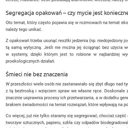
Segregacja opakowań – czy mycie jest konieczn
Oto temat, który często pojawia się w rozmowach na temat ekol
należy tego unikać.
Z opakowań trzeba usunąć resztki jedzenia (np. niedojedzony jog
tą samą wytyczną. Jeśli nie można jej ściągnąć bez użycia w
w systemy, dzięki którym jest to robione w najbardziej w
proekologicznych działań.
Śmieci nie bez znaczenia
W przeszłości wiele osób nie zastanawiało się zbyt długo nad t
z tą beztroską i wzięciem spraw we własne ręce. Doskonale z
znacznie usprawnia procesy ich przetwarzania, a w dodatku gen
brakiem świadomości na temat rozwiązań, które wpływają na po
Co więcej, już nie tylko staramy się segregować, chociaż część
tworzyw sztucznych, papieru, szkła czy odpadów biodegradowa