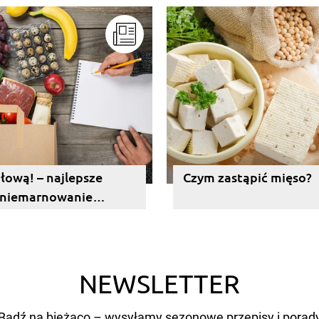
głową! – najlepsze
Czym zastąpić mięso?
a niemarnowanie
NEWSLETTER
Bądź na bieżąco – wysyłamy sezonowe przepisy i porad