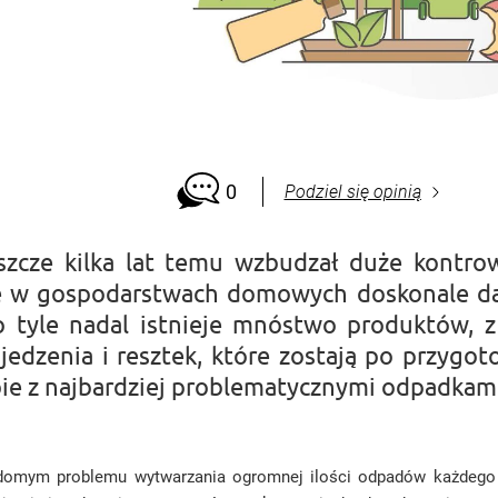
0
Podziel się opinią
szcze kilka lat temu wzbudzał duże kontro
ile w gospodarstwach domowych doskonale da
 tyle nadal istnieje mnóstwo produktów, z
edzenia i resztek, które zostają po przygot
bie z najbardziej problematycznymi odpadkami
adomym problemu wytwarzania ogromnej ilości odpadów każdego 