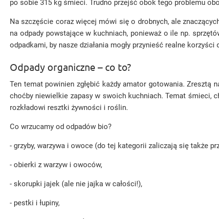
po sobie 315 kg śmieci. Trudno przejść obok tego problemu obo
Na szczęście coraz więcej mówi się o drobnych, ale znaczących
na odpady powstające w kuchniach, ponieważ o ile np. sprzętów
odpadkami, by nasze działania mogły przynieść realne korzyści dl
Odpady organiczne – co to?
Ten temat powinien zgłębić każdy amator gotowania. Zresztą na
choćby niewielkie zapasy w swoich kuchniach. Temat śmieci, c
rozkładowi resztki żywności i roślin.
Co wrzucamy od odpadów bio?
- grzyby, warzywa i owoce (do tej kategorii zaliczają się także pr
- obierki z warzyw i owoców,
- skorupki jajek (ale nie jajka w całości!),
- pestki i łupiny,