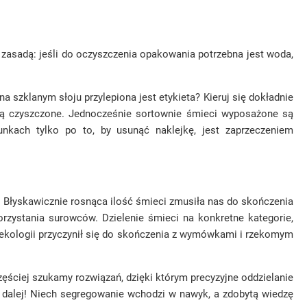
 zasadą: jeśli do oczyszczenia opakowania potrzebna jest woda,
a szklanym słoju przylepiona jest etykieta? Kieruj się dokładnie
k są czyszczone. Jednocześnie sortownie śmieci wyposażone są
nkach tylko po to, by usunąć naklejkę, jest zaprzeczeniem
h. Błyskawicznie rosnąca ilość śmieci zmusiła nas do skończenia
rzystania surowców. Dzielenie śmieci na konkretne kategorie,
u ekologii przyczynił się do skończenia z wymówkami i rzekomym
zęściej szukamy rozwiązań, dzięki którym precyzyjne oddzielanie
 dalej! Niech segregowanie wchodzi w nawyk, a zdobytą wiedzę