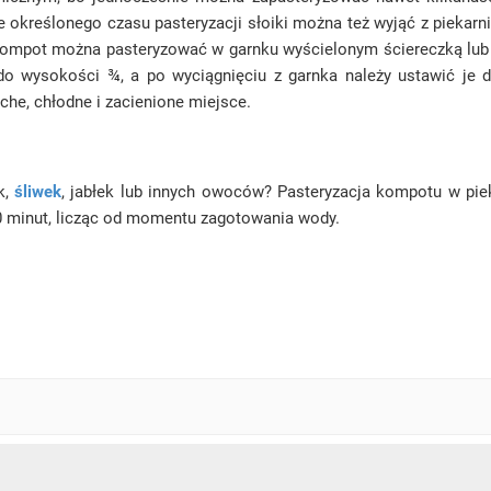
określonego czasu pasteryzacji słoiki można też wyjąć z piekarni
 Kompot można pasteryzować w garnku wyścielonym ściereczką lu
do wysokości ¾, a po wyciągnięciu z garnka należy ustawić je 
che, chłodne i zacienione miejsce.
k,
śliwek
, jabłek lub innych owoców? Pasteryzacja kompotu w pie
0 minut, licząc od momentu zagotowania wody.