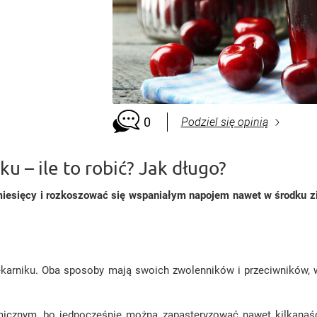
 jabłek i i
0
Podziel się opinią
 – ile to robić? Jak długo?
esięcy i rozkoszować się wspaniałym napojem nawet w środku zi
rniku. Oba sposoby mają swoich zwolenników i przeciwników, wię
icznym, bo jednocześnie można zapasteryzować nawet kilkanaście