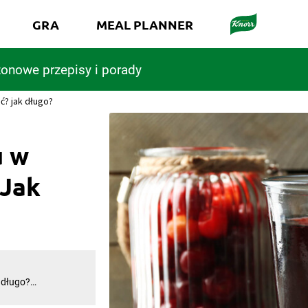
GRA
MEAL PLANNER
onowe przepisy i porady
ć? jak długo?
u w
 Jak
 długo?
ele miesięcy i
imy.