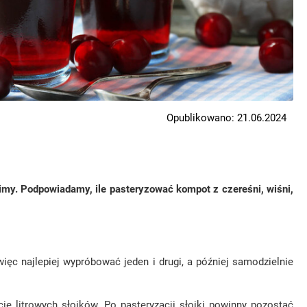
Opublikowano: 21.06.2024
my. Podpowiadamy, ile pasteryzować kompot z czereśni, wiśni,
c najlepiej wypróbować jeden i drugi, a później samodzielnie
 litrowych słoików. Po pasteryzacji słoiki powinny pozostać