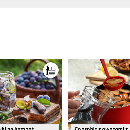
iwki na kompot
Co zrobić z owocami z