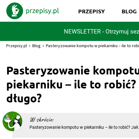
PRZEPISY
BLOG
NEWSLETTER - Otrzymuj sez
Przepisy.pl
Blog
Pasteryzowanie kompotu w piekarniku – ile to robi
Pasteryzowanie kompot
piekarniku – ile to robić?
długo?
W skrócie:
Pasteryzowanie kompotu w piekarniku – ile to robić? Jak
Pasteryzowanie kompotu pozwala przechować go przez wi
rozkoszować się wspaniałym napojem nawet w środku z