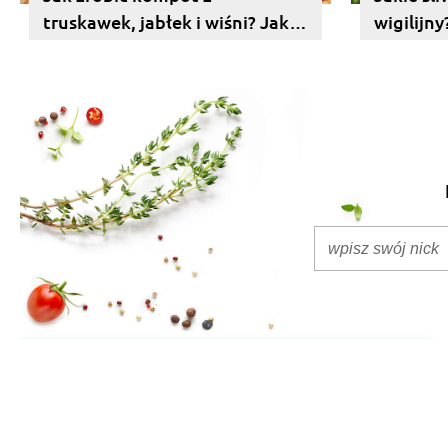
truskawek, jabłek i wiśni? Jak
wigilijn
długo go gotować?
suszyć 