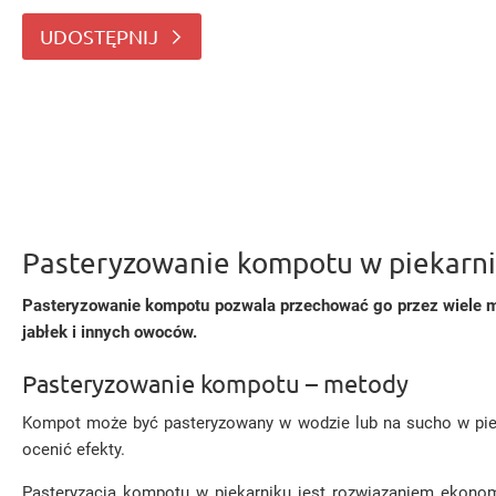
Podpowiadamy, ile pasteryzować kompot z czereśni, wiśni,
UDOSTĘPNIJ
Pasteryzowanie kompotu w piekarniku
Pasteryzowanie kompotu pozwala przechować go przez wiele mi
jabłek i innych owoców.
Pasteryzowanie kompotu – metody
Kompot może być pasteryzowany w wodzie lub na sucho w pieka
ocenić efekty.
Pasteryzacja kompotu w piekarniku jest rozwiązaniem ekonom