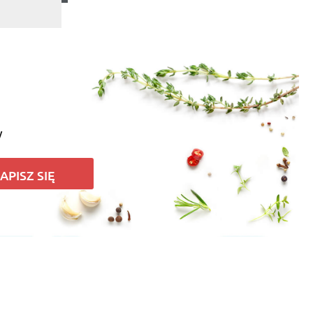
y
APISZ SIĘ