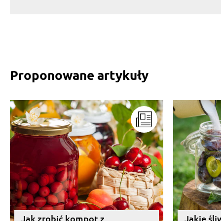
Proponowane artykuły
Jak zrobić kompot z
Jakie śl