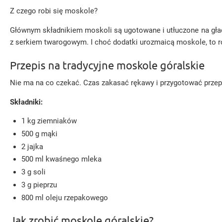
Z czego robi się moskole?
Głównym składnikiem moskoli są ugotowane i utłuczone na gład
z serkiem twarogowym. I choć dodatki urozmaicą moskole, to rów
Przepis na tradycyjne moskole góralskie
Nie ma na co czekać. Czas zakasać rękawy i przygotować przepy
Składniki:
1 kg ziemniaków
500 g mąki
2 jajka
500 ml kwaśnego mleka
3 g soli
3 g pieprzu
800 ml oleju rzepakowego
Jak zrobić moskole góralskie?