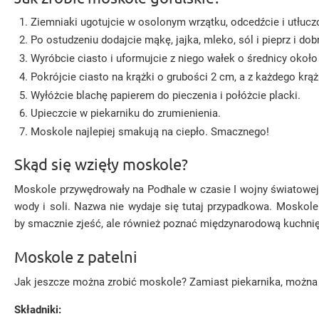
Ziemniaki ugotujcie w osolonym wrzątku, odcedźcie i utłuczc
Po ostudzeniu dodajcie mąkę, jajka, mleko, sól i pieprz i do
Wyróbcie ciasto i uformujcie z niego wałek o średnicy około
Pokrójcie ciasto na krążki o grubości 2 cm, a z każdego krą
Wyłóżcie blachę papierem do pieczenia i połóżcie placki.
Upieczcie w piekarniku do zrumienienia.
Moskole najlepiej smakują na ciepło. Smacznego!
Skąd się wzięły moskole?
Moskole przywędrowały na Podhale w czasie I wojny światowej. 
wody i soli. Nazwa nie wydaje się tutaj przypadkowa. Moskole 
by smacznie zjeść, ale również poznać międzynarodową kuchnię
Moskole z patelni
Jak jeszcze można zrobić moskole? Zamiast piekarnika, można u
Składniki: