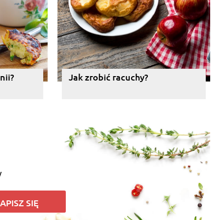
nii?
Jak zrobić racuchy?
y
APISZ SIĘ