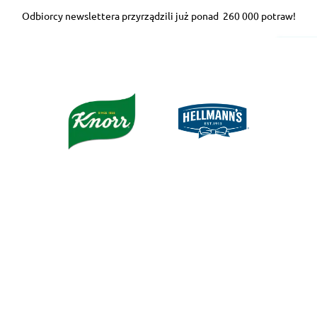
Odbiorcy newslettera przyrządzili już ponad
260 000 potraw!