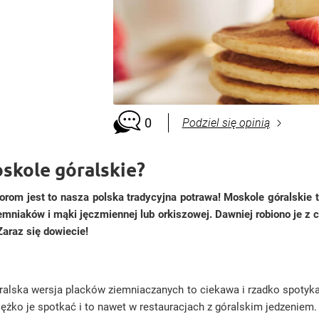
0
Podziel się opinią
oskole góralskie?
m jest to nasza polska tradycyjna potrawa! Moskole góralskie to
iemniaków i mąki jęczmiennej lub orkiszowej. Dawniej robiono je z
Zaraz się dowiecie!
Góralska wersja placków ziemniaczanych to ciekawa i rzadko spoty
ężko je spotkać i to nawet w restauracjach z góralskim jedzeniem.