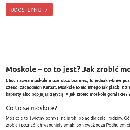
podhalańskiej. Pochodzi z północnej części zachodnich
UDOSTĘPNIJ
Moskole – co to jest? Jak zrobić m
Choć nazwa moskole może obco brzmieć, to jednak wbrew pozoro
części zachodnich Karpat. Moskole to nic innego jak placki z z
kapusty albo popijając żętycą. A jak zrobić moskole góralskie? 
Co to są moskole?
Moskole to świetny pomysł na jarski obiad dla całej rodziny. 
zrobić i poznać ich wspaniały smak, ponieważ poza Podhalem ci