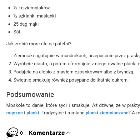
½ kg ziemniaków
½ szklanki maślanki
25 dag mąki
Sól
Jak zrobić moskole na patelni?
Ziemniaki ugotujcie w mundurkach, przepuśćcie przez praskę
Wyróbcie ciasto, a potem uformujcie z niego owalne placki o
Podajcie na ciepło z masłem czosnkowym albo z bryndzą.
Świetnie smakują również posypane delikatnie cukrem.
Podsumowanie
Moskole to danie, które syci i smakuje. Aż dziwne, że w prakt
mączne
i
placki
. Tradycyjne i rumiane
placki ziemniaczane
? A 
Komentarze
0