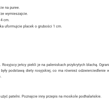
ie na puree.
brze wymieszajcie.
 4 cm.
żka uformujcie placek o grubości 1 cm.
Rosyjscy jeńcy piekli je na paleniskach przykrytych blachą. Ogran
były podstawą diety rosyjskiej, co ma również odzwierciedlenie w
.
żyć patelni. Poznajcie inny przepis na moskole podhalańskie.