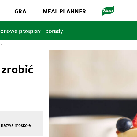
GRA
MEAL PLANNER
onowe przepisy i porady
e?
 zrobić
oć nazwa moskole
sza polska
e w kuchni