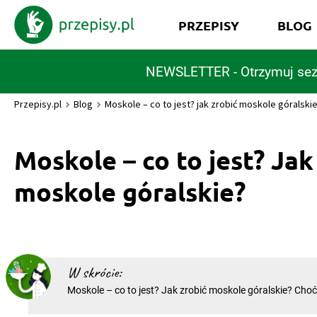
PRZEPISY
BLOG
NEWSLETTER - Otrzymuj sez
Przepisy.pl
Blog
Moskole – co to jest? jak zrobić moskole góralski
Moskole – co to jest? Jak
moskole góralskie?
W skrócie:
Moskole – co to jest? Jak zrobić moskole góralskie? Ch
może obco brzmieć, to jednak wbrew pozorom jest to na
tradycyjna potrawa! Moskole góralskie to danie królując