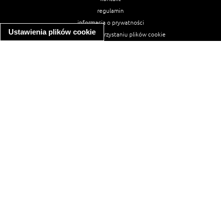
regulamin
informacja o prywatności
Ustawienia plików cookie
informacja o wykorzystaniu plików cookie
ułatwienia dostępu
Najpopularniejsze przepisy
spaghetti bolognese
makaron z kurczakiem w sosie śmietanowym
kanapka z indykiem
ratatouille
lahmacun
mac and cheese
zupa minestrone
cannelloni ze szpinakiem i ricottą
spaghetti przepisy
makaron z kurczakiem