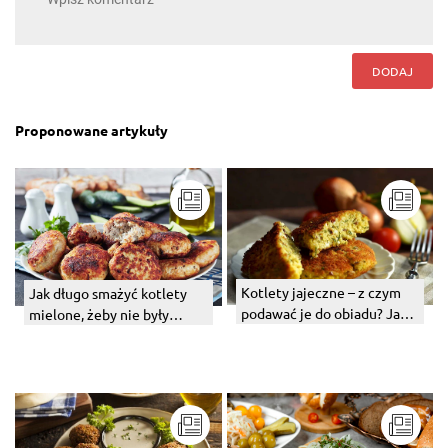
DODAJ
Proponowane artykuły
Kotlety jajeczne – z czym
Jak długo smażyć kotlety
podawać je do obiadu? Jaka
mielone, żeby nie były
surówka najlepiej pasuje?
surowe? Podpowiadamy!