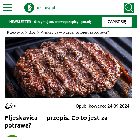
ZAPISZ SIĘ
NEWSLETTER - Otrzymuj sezonowe przepisy i porady
Przepisy.pl
Blog
Pljeskavica — przepis. co to jest za potrawa?
Opublikowano: 24.09.2024
0
Pljeskavica — przepis. Co to jest za
potrawa?