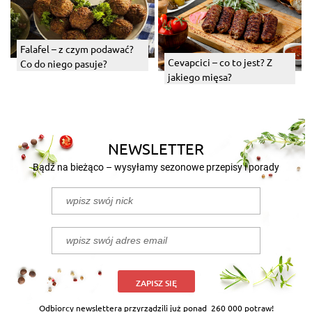
Falafel – z czym podawać?
Cevapcici – co to jest? Z
Co do niego pasuje?
jakiego mięsa?
NEWSLETTER
Bądź na bieżąco – wysyłamy sezonowe przepisy i porady
ZAPISZ SIĘ
Odbiorcy newslettera przyrządzili już ponad
260 000 potraw!