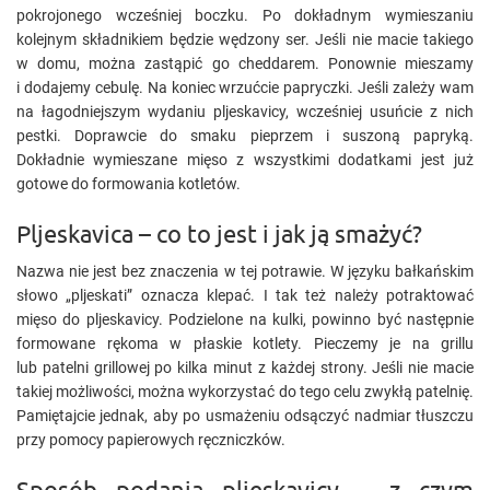
pokrojonego wcześniej boczku. Po dokładnym wymieszaniu
kolejnym składnikiem będzie wędzony ser. Jeśli nie macie takiego
w domu, można zastąpić go cheddarem. Ponownie mieszamy
i dodajemy cebulę. Na koniec wrzućcie papryczki. Jeśli zależy wam
na łagodniejszym wydaniu pljeskavicy, wcześniej usuńcie z nich
pestki. Doprawcie do smaku pieprzem i suszoną papryką.
Dokładnie wymieszane mięso z wszystkimi dodatkami jest już
gotowe do formowania kotletów.
Pljeskavica – co to jest i jak ją smażyć?
Nazwa nie jest bez znaczenia w tej potrawie. W języku bałkańskim
słowo „pljeskati” oznacza klepać. I tak też należy potraktować
mięso do pljeskavicy. Podzielone na kulki, powinno być następnie
formowane rękoma w płaskie kotlety. Pieczemy je na grillu
lub patelni grillowej po kilka minut z każdej strony. Jeśli nie macie
takiej możliwości, można wykorzystać do tego celu zwykłą patelnię.
Pamiętajcie jednak, aby po usmażeniu odsączyć nadmiar tłuszczu
przy pomocy papierowych ręczniczków.
Sposób podania pljeskavicy – z czym