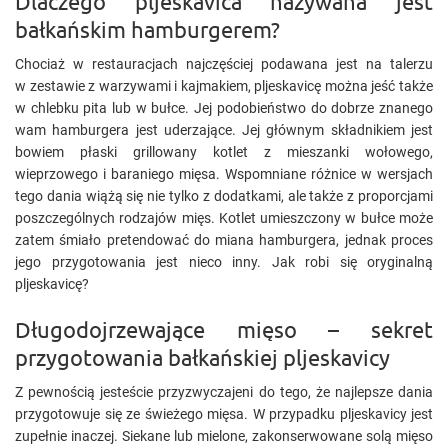
Dlaczego pljeskavica nazywana jest
bałkańskim hamburgerem?
Chociaż w restauracjach najczęściej podawana jest na talerzu
w zestawie z warzywami i kajmakiem, pljeskavicę można jeść także
w chlebku pita lub w bułce. Jej podobieństwo do dobrze znanego
wam hamburgera jest uderzające. Jej głównym składnikiem jest
bowiem płaski grillowany kotlet z mieszanki wołowego,
wieprzowego i baraniego mięsa. Wspomniane różnice w wersjach
tego dania wiążą się nie tylko z dodatkami, ale także z proporcjami
poszczególnych rodzajów mięs. Kotlet umieszczony w bułce może
zatem śmiało pretendować do miana hamburgera, jednak proces
jego przygotowania jest nieco inny. Jak robi się oryginalną
pljeskavicę?
Długodojrzewające mięso – sekret
przygotowania bałkańskiej pljeskavicy
Z pewnością jesteście przyzwyczajeni do tego, że najlepsze dania
przygotowuje się ze świeżego mięsa. W przypadku pljeskavicy jest
zupełnie inaczej. Siekane lub mielone, zakonserwowane solą mięso