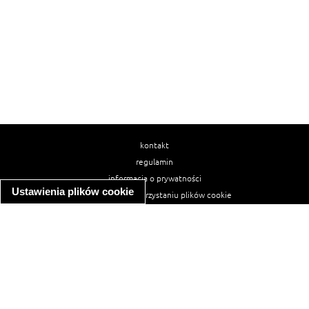
kontakt
regulamin
informacja o prywatności
Ustawienia plików cookie
informacja o wykorzystaniu plików cookie
ułatwienia dostępu
Najpopularniejsze przepisy
spaghetti bolognese
makaron z kurczakiem w sosie śmietanowym
kanapka z indykiem