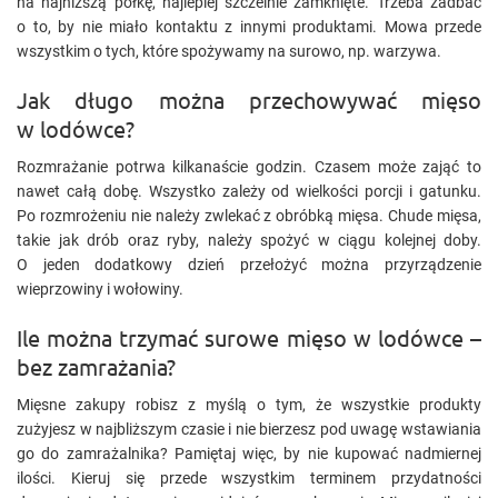
na najniższą półkę, najlepiej szczelnie zamknięte. Trzeba zadbać
o to, by nie miało kontaktu z innymi produktami. Mowa przede
wszystkim o tych, które spożywamy na surowo, np. warzywa.
Jak długo można przechowywać mięso
w lodówce?
Rozmrażanie potrwa kilkanaście godzin. Czasem może zająć to
nawet całą dobę. Wszystko zależy od wielkości porcji i gatunku.
Po rozmrożeniu nie należy zwlekać z obróbką mięsa. Chude mięsa,
takie jak drób oraz ryby, należy spożyć w ciągu kolejnej doby.
O jeden dodatkowy dzień przełożyć można przyrządzenie
wieprzowiny i wołowiny.
Ile można trzymać surowe mięso w lodówce –
bez zamrażania?
Mięsne zakupy robisz z myślą o tym, że wszystkie produkty
zużyjesz w najbliższym czasie i nie bierzesz pod uwagę wstawiania
go do zamrażalnika? Pamiętaj więc, by nie kupować nadmiernej
ilości. Kieruj się przede wszystkim terminem przydatności