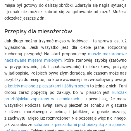
mięsa był gotowy do dalszej obróbki. Zdarzyła się nagła sytuacja
i jednak nie możesz zabrać się za gotowanie od razu? Możesz
odczekać jeszcze 2 dni.
Przepisy dla mięsożerców
Jak długo można trzymać mięso w lodówce – ta sprawa jest już
wyjaśniona. Jeśli wszystko jest dla ciebie jasne, rozpocznij
kuchenną przygodę! Na start proponujemy
muszle makaronowe
nadziewane mięsem mielonym
, które stanowią szybką (zarówno
w przygotowaniu, jak i spałaszowaniu) i nietuzinkową pozycję
w jadłospisie. Pośpiech bywa złym doradcą, ale czasem może nas
przybliżyć do receptur, na które wcześniej nie zwrócilibyśmy uwagi,
a
kotlety mielone z pieczarkami i żółtym serem
to jedna z nich. Fani
drobiu zaraz popędzą po zakupy, bo w planach jest
kurczak
po zbójnicku zapiekany w ziemniakach
– upewnij się, że masz
wszystko! Podczas świąt serwuj pieczeń ze schabu w glazurze
z dżemu morelowego z cebulą i jabłkiem, a goście oszaleją
z zachwytu. Mięso już rozmrożone? Nie pozostaje więc nic innego,
jak zaszaleć ze
schabem z pieczarkami pod pierzynką z majonezu