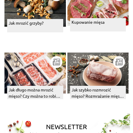
Kupowanie mięsa
Jak mrozić grzyby?
Jak długo można mrozić
Jak szybko rozmrozić
mięso? Czy można to robić
mięso? Rozmrażanie mięsa
ponownie?
na kilka sposobów
NEWSLETTER