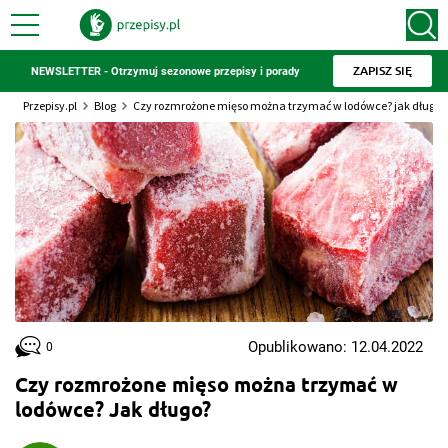
ZAPISZ SIĘ
NEWSLETTER - Otrzymuj sezonowe przepisy i porady
Przepisy.pl
Blog
Czy rozmrożone mięso można trzymać w lodówce? jak długo?
Opublikowano: 12.04.2022
0
Czy rozmrożone mięso można trzymać w
lodówce? Jak długo?