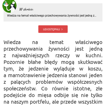
W skrócie:
Wiedza na temat właściwego przechowywania żywności jest jedną z
najważniejszych rzeczy w kuchni. Pozornie błahe błędy mogą
skutkować tym, że jedzenie wyląduje w koszu, a marnotrawienie
jedzenia stanowi jeden z palących problemów współczesnych
UDOSTĘPNIJ
społeczeństw
Wiedza na temat właściwego
przechowywania żywności jest jedną
z najważniejszych rzeczy w kuchni.
Pozornie błahe błędy mogą skutkować
tym, że jedzenie wyląduje w koszu,
a marnotrawienie jedzenia stanowi jeden
z palących problemów współczesnych
społeczeństw. Co równie istotne, złe
podejście do mięsa odbije się nie tylko
na naszym portfelu, ale przede wszystkim