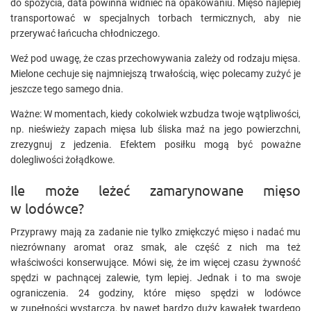
do spożycia, data powinna widnieć na opakowaniu. Mięso najlepiej
transportować w specjalnych torbach termicznych, aby nie
przerywać łańcucha chłodniczego.
Weź pod uwagę, że czas przechowywania zależy od rodzaju mięsa.
Mielone cechuje się najmniejszą trwałością, więc polecamy zużyć je
jeszcze tego samego dnia.
Ważne: W momentach, kiedy cokolwiek wzbudza twoje wątpliwości,
np. nieświeży zapach mięsa lub śliska maź na jego powierzchni,
zrezygnuj z jedzenia. Efektem posiłku mogą być poważne
dolegliwości żołądkowe.
Ile może leżeć zamarynowane mięso
w lodówce?
Przyprawy mają za zadanie nie tylko zmiękczyć mięso i nadać mu
niezrównany aromat oraz smak, ale część z nich ma też
właściwości konserwujące. Mówi się, że im więcej czasu żywność
spędzi w pachnącej zalewie, tym lepiej. Jednak i to ma swoje
ograniczenia. 24 godziny, które mięso spędzi w lodówce
w zupełności wystarczą, by nawet bardzo duży kawałek twardego