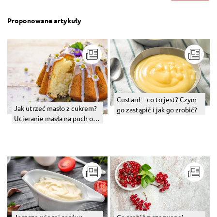
Proponowane artykuły
Custard – co to jest? Czym
Jak utrzeć masło z cukrem?
go zastąpić i jak go zrobić?
Ucieranie masła na puch od
podstaw
Jeszcze więcej sosów:
Co zrobić z czerwonej