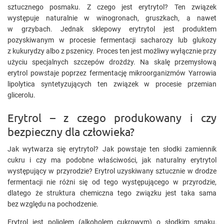
sztucznego posmaku. Z czego jest erytrytol? Ten związek
występuje naturalnie w winogronach, gruszkach, a nawet
w grzybach. Jednak sklepowy erytrytol jest produktem
pozyskiwanym w procesie fermentacji sacharozy lub glukozy
z kukurydzy albo z pszenicy. Proces ten jest możliwy wyłącznie przy
użyciu specjalnych szczepów drożdży. Na skalę przemysłową
erytrol powstaje poprzez fermentację mikroorganizmów Yarrowia
lipolytica syntetyzujących ten związek w procesie przemian
glicerolu.
Erytrol – z czego produkowany i czy
bezpieczny dla człowieka?
Jak wytwarza się erytrytol? Jak powstaje ten słodki zamiennik
cukru i czy ma podobne właściwości, jak naturalny erytrytol
występujący w przyrodzie? Erytrol uzyskiwany sztucznie w drodze
fermentacji nie różni się od tego występującego w przyrodzie,
dlatego że struktura chemiczna tego związku jest taka sama
bez względu na pochodzenie.
Erytrol jest poliolem (alkoholem cukrowym) o słodkim smaku,