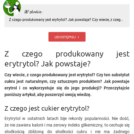
W skrócie:
Z czego produkowany jest erytrytol? Jak powstaje? Czy wiecie, z czego
produkowany jest erytrytol? Czy ten substytut cukru jest naturalnym,
czy sztucznym produktem? Jak powstaje erytrol i co wykorzystuje się
do jego produkcji? Przeczytajcie poniższy artyk
UDOSTĘPNIJ
Z czego produkowany jest
erytrytol? Jak powstaje?
Czy wiecie, z czego produkowany jest erytrytol? Czy ten substytut
cukru jest naturalnym, czy sztucznym produktem? Jak powstaje
erytrol i co wykorzystuje się do jego produkcji? Przeczytajcie
poniższy artykuł, aby poszerzyć swoją wiedzę.
Z czego jest cukier erytrytol?
Erytrytol w ostatnich latach bije rekordy popularności. Nie dość,
że nie zawiera kalorii i ma zerowy indeks glikemiczny, to cechuje się
słodkością zbliżoną do słodkości cukru i nie ma żadnego