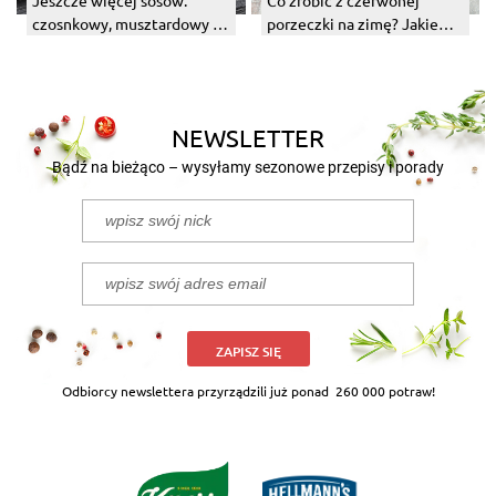
czosnkowy, musztardowy i
porzeczki na zimę? Jakie
chrzanowy
przetwory?
NEWSLETTER
Bądź na bieżąco – wysyłamy sezonowe przepisy i porady
ZAPISZ SIĘ
Odbiorcy newslettera przyrządzili już ponad
260 000 potraw!