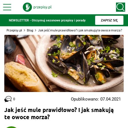
ZAPISZ SIĘ
NEWSLETTER - Otrzymuj sezonowe przepisy i porady
Przepisy.pl
Blog
Jak jeść mule prawidłowo? i jak smakują te owoce morza?
Opublikowano: 07.04.2021
0
Jak jeść mule prawidłowo? I jak smakują
te owoce morza?