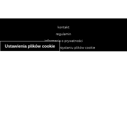
kontakt
regulamin
informacja o prywatności
Ustawienia plików cookie
informacja o wykorzystaniu plików cookie
ułatwienia dostępu
Najpopularniejsze przepisy
spaghetti bolognese
makaron z kurczakiem w sosie śmietanowym
kanapka z indykiem
ratatouille
lahmacun
mac and cheese
zupa minestrone