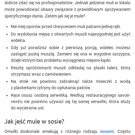
dobrze zdać się na profesjonalistów. Jednak jedzenie muli w lokalu
może powodować obawy związane z prawidłowym spożywaniem
specyficznego dania. Zatem jak się je mule?
Nie miej oporów przed chwyceniem muli palcami jednej ręki.
Do wydobycia mięsa z otwartych muszli najwygodniej jest użyć
widelca.
Gdy już poradzisz sobie z pierwszą porcją, widelec możesz
zastąpić pustą muszlą. Zamieni się ona w wygodne szczypce,
dzięki którym bez problemu wyciągniesz mięsne kąski.
Resztę opróżnionych muszli odkładaj na płaski talerz, który
otrzymasz wraz z zamówieniem.
Na stole nie powinno zabraknąć także miseczki z wodą
z plasterkami cytryny do opłukania palców.
Ręce osusz osobną serwetką. Według restauracyjnego savoir-
vivre’u nie powinno używać się tej samej serwetki, która służy
do wycierania ust.
Jak jeść mule w sosie?
Omułki doskonale smakują z różnego rodzaju
sosami
. Często