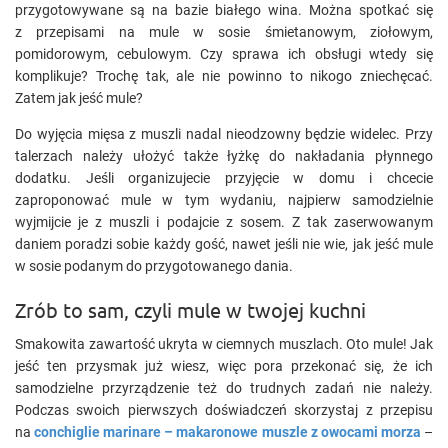
przygotowywane są na bazie białego wina. Można spotkać się
z przepisami na mule w sosie śmietanowym, ziołowym,
pomidorowym, cebulowym. Czy sprawa ich obsługi wtedy się
komplikuje? Trochę tak, ale nie powinno to nikogo zniechęcać.
Zatem jak jeść mule?
Do wyjęcia mięsa z muszli nadal nieodzowny będzie widelec. Przy
talerzach należy ułożyć także łyżkę do nakładania płynnego
dodatku. Jeśli organizujecie przyjęcie w domu i chcecie
zaproponować mule w tym wydaniu, najpierw samodzielnie
wyjmijcie je z muszli i podajcie z sosem. Z tak zaserwowanym
daniem poradzi sobie każdy gość, nawet jeśli nie wie, jak jeść mule
w sosie podanym do przygotowanego dania.
Zrób to sam, czyli mule w twojej kuchni
Smakowita zawartość ukryta w ciemnych muszlach. Oto mule! Jak
jeść ten przysmak już wiesz, więc pora przekonać się, że ich
samodzielne przyrządzenie też do trudnych zadań nie należy.
Podczas swoich pierwszych doświadczeń skorzystaj z przepisu
na
conchiglie marinare – makaronowe muszle z owocami morza
–