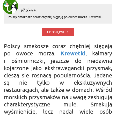
W skrócie:
Polscy smakosze coraz chętniej sięgają po owoce morza. Krewetki,
kalmary i ośmiorniczki, jeszcze do niedawna kojarzone jako
ekstrawagancki przysmak, cieszą się rosnącą popularnością. Jadane
są nie tylko w ekskluzywnych restauracjach, ale także w domach
UDOSTĘPNIJ
Polscy smakosze coraz chętniej sięgają
po owoce morza.
Krewetki
, kalmary
i ośmiorniczki, jeszcze do niedawna
kojarzone jako ekstrawagancki przysmak,
cieszą się rosnącą popularnością. Jadane
są nie tylko w ekskluzywnych
restauracjach, ale także w domach. Wśród
morskich przysmaków na uwagę zasługują
charakterystyczne mule. Smakują
wyśmienicie, lecz nadal wiele osób