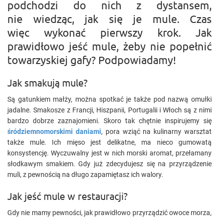
podchodzi do nich z dystansem,
nie wiedząc, jak się je mule. Czas
więc wykonać pierwszy krok. Jak
prawidłowo jeść mule, żeby nie popełnić
towarzyskiej gafy? Podpowiadamy!
Jak smakują mule?
Są gatunkiem małży, można spotkać je także pod nazwą omułki
jadalne. Smakosze z Francji, Hiszpanii, Portugalii i Włoch są z nimi
bardzo dobrze zaznajomieni. Skoro tak chętnie inspirujemy się
śródziemnomorskimi daniami
, pora wziąć na kulinarny warsztat
także mule. Ich mięso jest delikatne, ma nieco gumowatą
konsystencję. Wyczuwalny jest w nich morski aromat, przełamany
słodkawym smakiem. Gdy już zdecydujesz się na przyrządzenie
muli, z pewnością na długo zapamiętasz ich walory.
Jak jeść mule w restauracji?
Gdy nie mamy pewności, jak prawidłowo przyrządzić owoce morza,