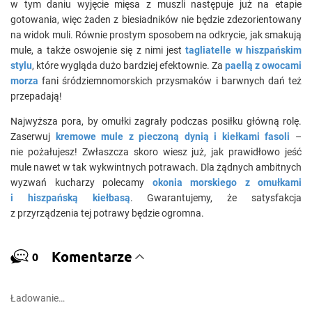
w tym daniu wyjęcie mięsa z muszli następuje już na etapie
gotowania, więc żaden z biesiadników nie będzie zdezorientowany
na widok muli. Równie prostym sposobem na odkrycie, jak smakują
mule, a także oswojenie się z nimi jest
tagliatelle w hiszpańskim
stylu
, które wygląda dużo bardziej efektownie. Za
paellą z owocami
morza
fani śródziemnomorskich przysmaków i barwnych dań też
przepadają!
Najwyższa pora, by omułki zagrały podczas posiłku główną rolę.
Zaserwuj
kremowe mule z pieczoną dynią i kiełkami fasoli
–
nie pożałujesz! Zwłaszcza skoro wiesz już, jak prawidłowo jeść
mule nawet w tak wykwintnych potrawach. Dla żądnych ambitnych
wyzwań kucharzy polecamy
okonia morskiego z omułkami
i hiszpańską kiełbasą
. Gwarantujemy, że satysfakcja
z przyrządzenia tej potrawy będzie ogromna.
Komentarze
0
Ładowanie…