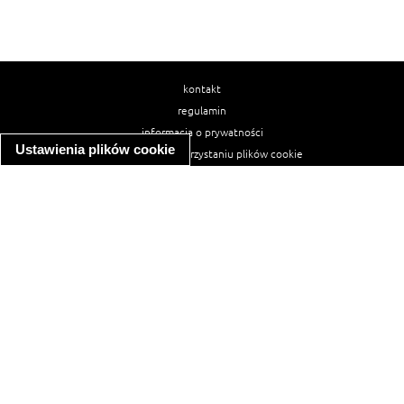
kontakt
regulamin
informacja o prywatności
Ustawienia plików cookie
informacja o wykorzystaniu plików cookie
ułatwienia dostępu
Najpopularniejsze przepisy
spaghetti bolognese
makaron z kurczakiem w sosie śmietanowym
kanapka z indykiem
ratatouille
lahmacun
mac and cheese
zupa minestrone