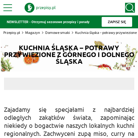
ZAPISZ SIĘ
NEWSLETTER - Otrzymuj sezonowe przepisy i porady
Przepisy.pl
Magazyn
Domowe smaki
Kuchnia śląska – potrawy przywiezione z
KUCHNIA ŚLĄSKA – POTRAWY
PRZYWIEZIONE Z GÓRNEGO I DOLNEGO
ŚLĄSKA
Zajadamy się specjałami z najbardziej
odległych zakątków świata, zapominając
niekiedy o bogactwie naszych lokalnych kuchni
regionalnych. Zachwyceni zupą miso, curry na