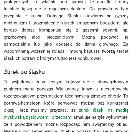
praktycznych. To właśnie ono sprawia, że dodatki i sosy
idealnie łączą się z mącznym daniem. Co prawda w tym
przepisie z kuchni Dolnego Śląska stawiamy na pyszny
minimalizm i urozmaicenie klusek smażonym boczkiem, ale
bardzo dobrze komponują się z gęstymi sosami, np.
grzybowym albo pieczeniowym. Można podawać je
samodzielnie lub jako dodatek do dania głównego. Ze
wspomnianą wcześniej roladą i modrą kapustą tworzą tercet
śląskich potraw, z którym trudno jest konkurować.
Żurek po śląsku
Ta wyjątkowa zupa jednym kojarzy się z obowiązkowym
punktem menu podczas Wielkanocy, innym z niesamowicie
rozgrzewającym przysmakiem idealnym na zimowe chłody. To
potrawa-kameleon, którą serwować można bez konkretnej
okazji, lecz musimy przyznać, że
żurek śląski na modłę
myśliwską z jałowcem i orzechami
smakuje na tyle wykwintnie,
że z powodzeniem można rozpocząć nim świąteczny obiad.
Nie musi być serwowany w chlebie, by zakochać się w nim od