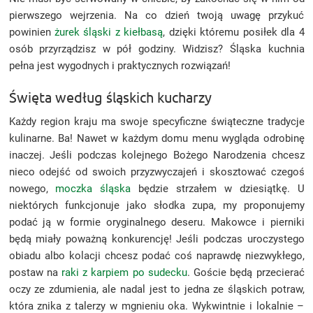
pierwszego wejrzenia. Na co dzień twoją uwagę przykuć
powinien
żurek śląski z kiełbasą
, dzięki któremu posiłek dla 4
osób przyrządzisz w pół godziny. Widzisz? Śląska kuchnia
pełna jest wygodnych i praktycznych rozwiązań!
Święta według śląskich kucharzy
Każdy region kraju ma swoje specyficzne świąteczne tradycje
kulinarne. Ba! Nawet w każdym domu menu wygląda odrobinę
inaczej. Jeśli podczas kolejnego Bożego Narodzenia chcesz
nieco odejść od swoich przyzwyczajeń i skosztować czegoś
nowego,
moczka śląska
będzie strzałem w dziesiątkę. U
niektórych funkcjonuje jako słodka zupa, my proponujemy
podać ją w formie oryginalnego deseru. Makowce i pierniki
będą miały poważną konkurencję! Jeśli podczas uroczystego
obiadu albo kolacji chcesz podać coś naprawdę niezwykłego,
postaw na
raki z karpiem po sudecku
. Goście będą przecierać
oczy ze zdumienia, ale nadal jest to jedna ze śląskich potraw,
która znika z talerzy w mgnieniu oka. Wykwintnie i lokalnie –