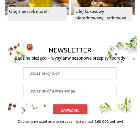
Olej z pestek moreli
Olej kokosowy
nierafinowany i rafinowany.
Który wybrać?
NEWSLETTER
Bądź na bieżąco – wysyłamy sezonowe przepisy i porady
ZAPISZ SIĘ
Odbiorcy newslettera przyrządzili już ponad
260 000 potraw!