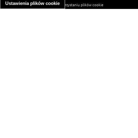
Ustawienia plików cookie
informacja o wykorzystaniu plików cookie
ułatwienia dostępu
Najpopularniejsze przepisy
spaghetti bolognese
makaron z kurczakiem w sosie śmietanowym
kanapka z indykiem
ratatouille
lahmacun
mac and cheese
zupa minestrone
cannelloni ze szpinakiem i ricottą
spaghetti przepisy
makaron z kurczakiem
tagliatelle z kurczakiem
hot dog