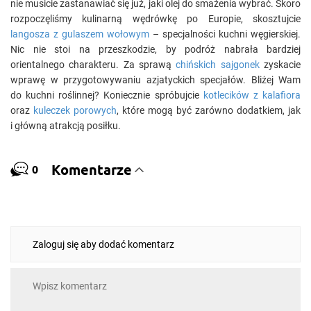
nie musicie zastanawiać się już, jaki olej do smażenia wybrać. Skoro
rozpoczęliśmy kulinarną wędrówkę po Europie, skosztujcie
langosza z gulaszem wołowym
– specjalności kuchni węgierskiej.
Nic nie stoi na przeszkodzie, by podróż nabrała bardziej
orientalnego charakteru. Za sprawą
chińskich sajgonek
zyskacie
wprawę w przygotowywaniu azjatyckich specjałów. Bliżej Wam
do kuchni roślinnej? Koniecznie spróbujcie
kotlecików z kalafiora
oraz
kuleczek porowych
, które mogą być zarówno dodatkiem, jak
i główną atrakcją posiłku.
Komentarze
0
Zaloguj się aby dodać komentarz