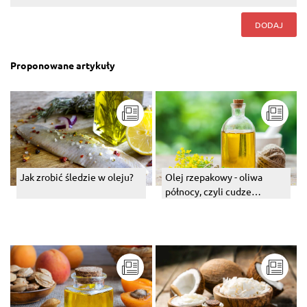
DODAJ
Proponowane artykuły
Jak zrobić śledzie w oleju?
Olej rzepakowy - oliwa
północy, czyli cudze
chwalimy, swego nie znamy