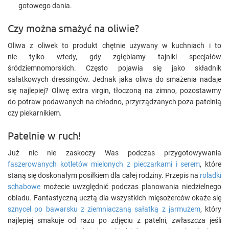
gotowego dania.
Czy można smażyć na oliwie?
Oliwa z oliwek to produkt chętnie używany w kuchniach i to
nie tylko wtedy, gdy zgłębiamy tajniki specjałów
śródziemnomorskich. Często pojawia się jako składnik
sałatkowych dressingów. Jednak jaka oliwa do smażenia nadaje
się najlepiej? Oliwę extra virgin, tłoczoną na zimno, pozostawmy
do potraw podawanych na chłodno, przyrządzanych poza patelnią
czy piekarnikiem.
Patelnie w ruch!
Już nic nie zaskoczy Was podczas przygotowywania
faszerowanych kotletów mielonych z pieczarkami i serem
, które
staną się doskonałym posiłkiem dla całej rodziny. Przepis na
roladki
schabowe
możecie uwzględnić podczas planowania niedzielnego
obiadu. Fantastyczną ucztą dla wszystkich mięsożerców okaże się
sznycel po bawarsku z ziemniaczaną sałatką z jarmużem
, który
najlepiej smakuje od razu po zdjęciu z patelni, zwłaszcza jeśli