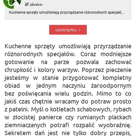
W skrócie:
Kuchenne sprzęty umożliwiają przyrządzanie różnorodnych specjałów.
Coraz modniejsze gotowanie na parze pozwala zachować chrupkość i
kolory warzyw. Poprzez pieczenie jesteśmy w stanie przygotować
kompletny obiad w jednym naczyniu żaroodpornym bez poświęcan
UDOSTĘPNIJ
Kuchenne sprzęty umożliwiają przyrządzanie
różnorodnych specjałów. Coraz modniejsze
gotowanie na parze pozwala zachować
chrupkość i kolory warzyw. Poprzez pieczenie
jesteśmy w stanie przygotować kompletny
obiad w jednym naczyniu żaroodpornym
bez poświęcania wielu godzin. Mimo to co
jakiś czas chętnie wracamy do potraw prosto
z patelni. Myśl o kotletach schabowych, rybach
w złocistej panierce czy rumianych plackach
ziemniaczanych potrafi rozpalić wyobraźnię.
Sekretem dań jest nie tylko dobry przepis,