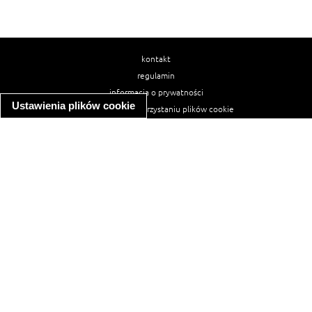
kontakt
regulamin
informacja o prywatności
Ustawienia plików cookie
informacja o wykorzystaniu plików cookie
ułatwienia dostępu
Najpopularniejsze przepisy
spaghetti bolognese
makaron z kurczakiem w sosie śmietanowym
kanapka z indykiem
ratatouille
lahmacun
mac and cheese
zupa minestrone