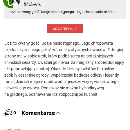
W skrócie:
Liczi to cwany gość. Udaje niedostępnego. Jego chropowata skórka
czyni z niego „jeża” wśród egzotycznych owoców
UDOSTĘPNIJ
Liczi to cwany gość. Udaje niedostępnego. Jego chropowata
skórka czyni z niego „jeża” wśród egzotycznych owoców. Z drugiej
strony ma w sobie urok, który podbił serca najpotężniejszych
chińskich cesarzy. Uważali go niemal za magiczny środek dodający
sił i poprawiający nastrój. Okazałe kielichy kwiatów tej rośliny
zdobiły cesarskie ogrody. Współcześni badacze odłożyli legendy
tam, gdzie ich miejsce i…udowodnili jeszcze więcej walorów tego
niewielkiego owocu. Ponieważ nie można być odkrywcą
na głodnego, poznawanie liczi rozpocznij od kuchni!
Komentarze
0
Ładowanie…