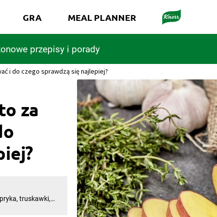
GRA
MEAL PLANNER
onowe przepisy i porady
ać i do czego sprawdzą się najlepiej?
to za
do
iej?
pryka, truskawki,
 nadać kolorytu
ować czerwonych