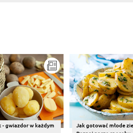
 - gwiazdor w każdym
Jak gotować młode zi