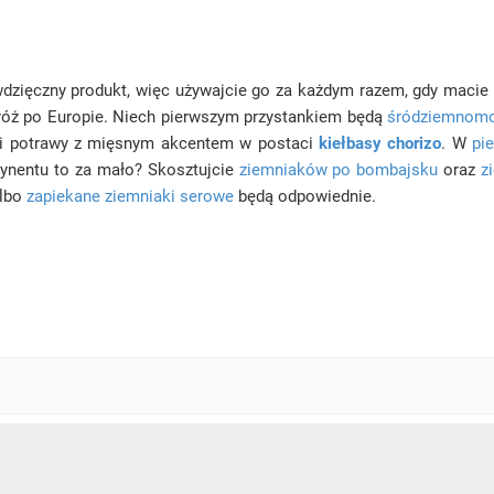
dzięczny produkt, więc używajcie go za każdym razem, gdy macie o
róż po Europie. Niech pierwszym przystankiem będą
śródziemnomor
yli potrawy z mięsnym akcentem w postaci
kiełbasy chorizo
. W
pi
tynentu to za mało? Skosztujcie
ziemniaków po bombajsku
oraz
z
lbo
zapiekane ziemniaki serowe
będą odpowiednie.