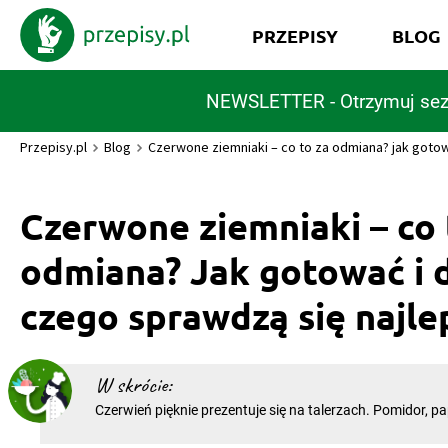
PRZEPISY
BLOG
NEWSLETTER - Otrzymuj sez
Przepisy.pl
Blog
Czerwone ziemniaki – co to za odmiana? jak gotow
Czerwone ziemniaki – co 
odmiana? Jak gotować i 
czego sprawdzą się najlep
W skrócie:
Czerwień pięknie prezentuje się na talerzach. Pomidor, pa
wiśnie… Długo można wymieniać produkty, które potrafią
nawet najmniej finezyjnej potrawie. A gdyby tak skoszt