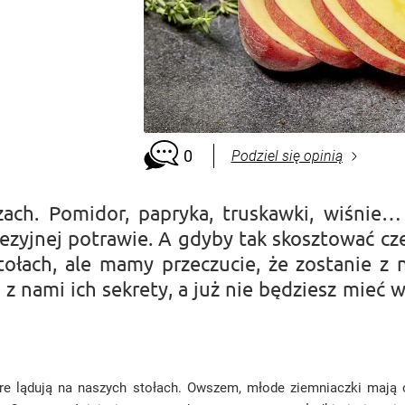
0
Podziel się opinią
rzach. Pomidor, papryka, truskawki, wiśni
inezyjnej potrawie. A gdyby tak skosztować 
tołach, ale mamy przeczucie, że zostanie z
yj z nami ich sekrety, a już nie będziesz mieć
re lądują na naszych stołach. Owszem, młode ziemniaczki mają 