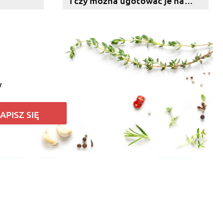
i czy można ugotować je na
parze?
y
APISZ SIĘ