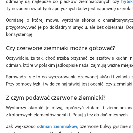
odmiany są najlepsze do placków ziemniaczanych czy
frytek
Tymczasem świat tych apetycznych bulw jest naprawdę szeroki!
Odmianę, o której mowa, wyróżnia skórka o charakterystycz
przygotowywać je po dokładnym umyciu, ale bez obierania. Do
konsystencję.
Czy czerwone ziemniaki można gotować?
Oczywiście, że tak, choć trzeba przyznać, że szefowie kuchni 
odmian, które w polskim jadłospisie nadal zajmują ważne miejs
Sprowadza się to do wyszorowania czerwonej skórki i zalania
Przy pomocy łyżki i widelca najłatwiej jest ocenić, czy ziemnia
Z czym podawać czerwone ziemniaki?
Wystarczy skropić je oliwą, oprószyć ziołami i ziemniacz
z kolorowych elementów sałatki. Pasują też do dań mięsnych.
Jak większość
odmian ziemniaków
, czerwone bulwy pysznie s