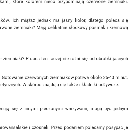
akami, które kolorem nieco przypominają czerwone ziemniaki.
aków. Ich miąższ jednak ma jasny kolor, dlatego poleca się
zerwone ziemniaki? Mają delikatnie słodkawy posmak i kremową
 ziemniaki? Proces ten raczej nie różni się od obróbki jasnych
i. Gotowanie czerwonych ziemniaków potrwa około 35-40 minut.
stetycznych. W skórce znajdują się także składniki odżywcze.
ponują się z innymi pieczonymi warzywami, mogą być jednym
 prowansalskie i czosnek. Przed podaniem polecamy posypać je