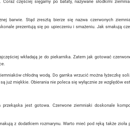
. Coraz częściej sięgamy po bataty, nazywane słodkimi ziemni
nej barwie. Stąd zresztą bierze się nazwa czerwonych ziemni
skonale prezentują się po upieczeniu i smażeniu. Jak smakują c
najczęściej wkładają je do piekarnika. Zatem jak gotować czerwone
ce.
 ziemniaków chłodną wodą. Do garnka wrzucić można łyżeczkę sol
ki są już miękkie. Obierania nie poleca się wyłącznie ze względów e
ana przekąska jest gotowa. Czerwone ziemniaki doskonale kom
makują z dodatkiem rozmarynu. Warto mieć pod ręką także zioła