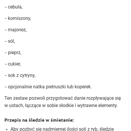
cebula,
–
korniszony,
–
majonez,
–
sól,
–
pieprz,
–
cukier,
–
sok z cytryny,
–
opcjonalnie natka pietruszki lub koperek.
–
Ten zestaw pozwoli przygotować danie rozpływające się
w ustach, łączące w sobie słodkie i wytrawne elementy.
Przepis na śledzie w śmietanie:
Aby pozbyć się nadmiernej ilości soli z ryb, śledzie