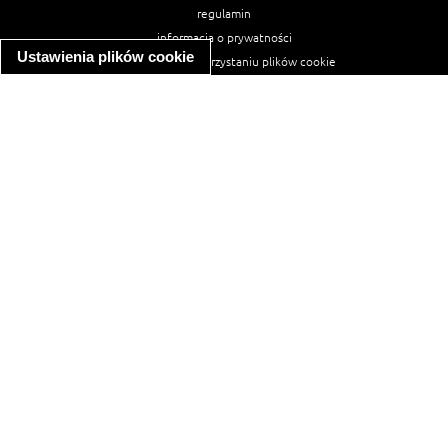
regulamin
informacja o prywatności
Ustawienia plików cookie
informacja o wykorzystaniu plików cookie
ułatwienia dostępu
Najpopularniejsze przepisy
spaghetti bolognese
makaron z kurczakiem w sosie śmietanowym
kanapka z indykiem
ratatouille
lahmacun
mac and cheese
zupa minestrone
cannelloni ze szpinakiem i ricottą
spaghetti przepisy
makaron z kurczakiem
tagliatelle z kurczakiem