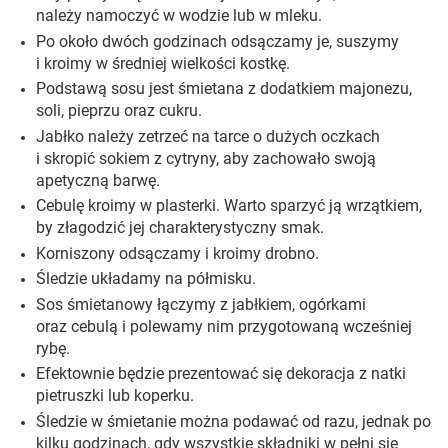
należy namoczyć w wodzie lub w mleku.
Po około dwóch godzinach odsączamy je, suszymy
i kroimy w średniej wielkości kostkę.
Podstawą sosu jest śmietana z dodatkiem majonezu,
soli, pieprzu oraz cukru.
Jabłko należy zetrzeć na tarce o dużych oczkach
i skropić sokiem z cytryny, aby zachowało swoją
apetyczną barwę.
Cebulę kroimy w plasterki. Warto sparzyć ją wrzątkiem,
by złagodzić jej charakterystyczny smak.
Korniszony odsączamy i kroimy drobno.
Śledzie układamy na półmisku.
Sos śmietanowy łączymy z jabłkiem, ogórkami
oraz cebulą i polewamy nim przygotowaną wcześniej
rybę.
Efektownie będzie prezentować się dekoracja z natki
pietruszki lub koperku.
Śledzie w śmietanie można podawać od razu, jednak po
kilku godzinach, gdy wszystkie składniki w pełni się