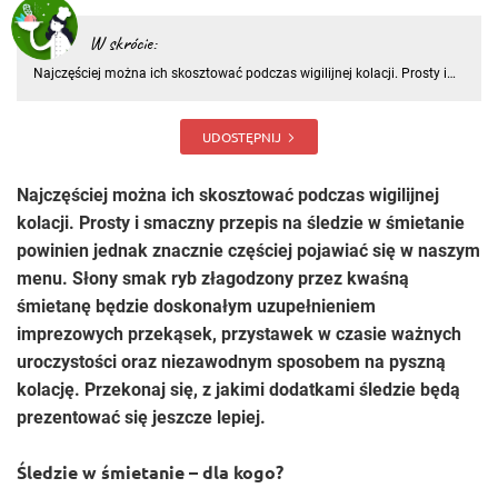
W skrócie:
Najczęściej można ich skosztować podczas wigilijnej kolacji. Prosty i
smaczny przepis na śledzie w śmietanie powinien jednak znacznie
częściej pojawiać się w naszym menu. Słony smak ryb złagodzony
przez kwaśną śmietanę będzie doskonałym uzupełnieniem impr
UDOSTĘPNIJ
Najczęściej można ich skosztować podczas wigilijnej
kolacji. Prosty i smaczny przepis na śledzie w śmietanie
powinien jednak znacznie częściej pojawiać się w naszym
menu. Słony smak ryb złagodzony przez kwaśną
śmietanę będzie doskonałym uzupełnieniem
imprezowych przekąsek, przystawek w czasie ważnych
uroczystości oraz niezawodnym sposobem na pyszną
kolację. Przekonaj się, z jakimi dodatkami śledzie będą
prezentować się jeszcze lepiej.
Śledzie w śmietanie – dla kogo?