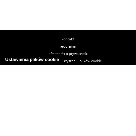
kontakt
regulamin
informacja o prywatności
Ustawienia plików cookie
informacja o wykorzystaniu plików cookie
ułatwienia dostępu
Najpopularniejsze przepisy
spaghetti bolognese
makaron z kurczakiem w sosie śmietanowym
kanapka z indykiem
ratatouille
lahmacun
mac and cheese