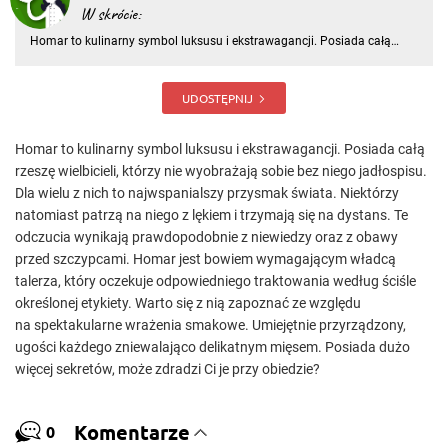
W skrócie:
Homar to kulinarny symbol luksusu i ekstrawagancji. Posiada całą
rzeszę wielbicieli, którzy nie wyobrażają sobie bez niego jadłospisu. Dla
wielu z nich to najwspanialszy przysmak świata
UDOSTĘPNIJ
Homar to kulinarny symbol luksusu i ekstrawagancji. Posiada całą
rzeszę wielbicieli, którzy nie wyobrażają sobie bez niego jadłospisu.
Dla wielu z nich to najwspanialszy przysmak świata. Niektórzy
natomiast patrzą na niego z lękiem i trzymają się na dystans. Te
odczucia wynikają prawdopodobnie z niewiedzy oraz z obawy
przed szczypcami. Homar jest bowiem wymagającym władcą
talerza, który oczekuje odpowiedniego traktowania według ściśle
określonej etykiety. Warto się z nią zapoznać ze względu
na spektakularne wrażenia smakowe. Umiejętnie przyrządzony,
ugości każdego zniewalająco delikatnym mięsem. Posiada dużo
więcej sekretów, może zdradzi Ci je przy obiedzie?
Komentarze
0