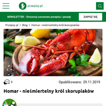
ZAPISZ SIĘ
NEWSLETTER - Otrzymuj sezonowe przepisy i porady
Przepisy.pl
Blog
Homar - nieśmiertelny król skorupiaków
Opublikowano: 29.11.2019
0
Homar - nieśmiertelny król skorupiaków