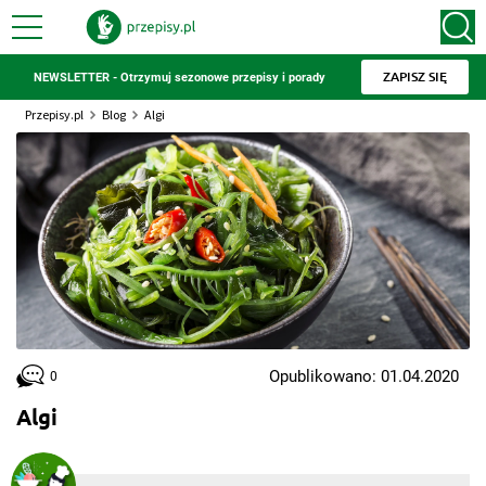
ZAPISZ SIĘ
NEWSLETTER - Otrzymuj sezonowe przepisy i porady
Przepisy.pl
Blog
Algi
Opublikowano: 01.04.2020
0
Algi