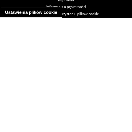
informacja o prywatności
Ustawienia plików cookie
informacja o wykorzystaniu plików cookie
ułatwienia dostępu
Najpopularniejsze przepisy
spaghetti bolognese
makaron z kurczakiem w sosie śmietanowym
kanapka z indykiem
ratatouille
lahmacun
mac and cheese
zupa minestrone
cannelloni ze szpinakiem i ricottą
spaghetti przepisy
makaron z kurczakiem
tagliatelle z kurczakiem