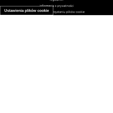
informacja o prywatności
Ustawienia plików cookie
informacja o wykorzystaniu plików cookie
ułatwienia dostępu
Najpopularniejsze przepisy
spaghetti bolognese
makaron z kurczakiem w sosie śmietanowym
kanapka z indykiem
ratatouille
lahmacun
mac and cheese
zupa minestrone
cannelloni ze szpinakiem i ricottą
spaghetti przepisy
makaron z kurczakiem
tagliatelle z kurczakiem