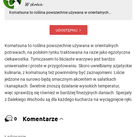
W skrócie:
Komatsuna to roślina powszechnie używana w orientalnych
potrawach, na polskim rynku traktowana na razie jako egzotyczna
ciekawostka. Tymczasem to liściaste warzywo jest bardzo uniwersalne
i proste w przygotowaniu. Skoro uwielbiamy azjatyckie kulinaria, z
UDOSTĘPNIJ
Komatsuna to roślina powszechnie używana w orientalnych
potrawach, na polskim rynku traktowana na razie jako egzotyczna
ciekawostka. Tymczasem to liściaste warzywo jest bardzo
uniwersalne i proste w przygotowaniu. Skoro uwielbiamy azjatyckie
kulinaria, z komatsuną też powinniśmy być zaznajomieni. Liście
jedzone na surowo będą smacznym akcentem w sałatkach
i kanapkach. Świetnie znoszą działanie wysokich temperatur,
więc sprawdzą się również w bardziej finezyjnych daniach. Specjały
z Dalekiego Wschodu są dla każdego kucharza na wyciągnięcie ręki.
Komentarze
0
Ładowanie…