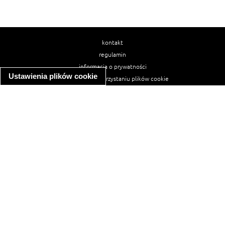
kontakt
regulamin
informacja o prywatności
Ustawienia plików cookie
informacja o wykorzystaniu plików cookie
ułatwienia dostępu
Najpopularniejsze przepisy
spaghetti bolognese
makaron z kurczakiem w sosie śmietanowym
kanapka z indykiem
ratatouille
lahmacun
mac and cheese
zupa minestrone