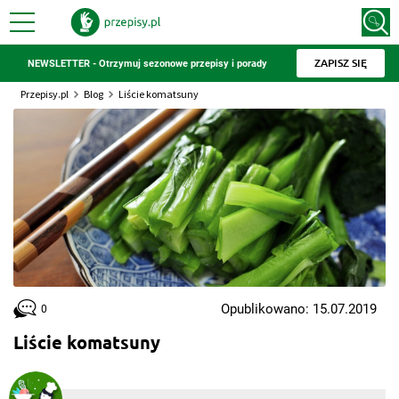
ZAPISZ SIĘ
NEWSLETTER - Otrzymuj sezonowe przepisy i porady
Przepisy.pl
Blog
Liście komatsuny
Opublikowano: 15.07.2019
0
Liście komatsuny