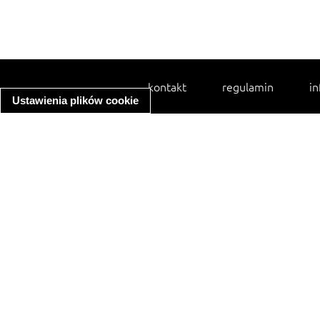
kontakt
regulamin
in
Ustawienia plików cookie
spaghetti bolognese
ratatouille
zupa minestrone
makaron z kurczakiem