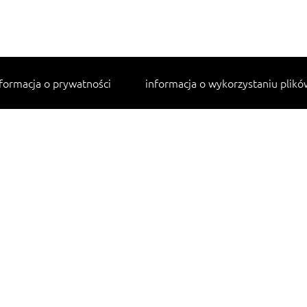
formacja o prywatności
informacja o wykorzystaniu plikó
Najpopularniejsze przepisy
makaron z kurczakiem w sosie śmietanowym
lahmacun
cannelloni ze szpinakiem i ricottą
tagliatelle z kurczakiem
sałatka jarzynowa
Pobierz darmową aplikację na Twój telefon: