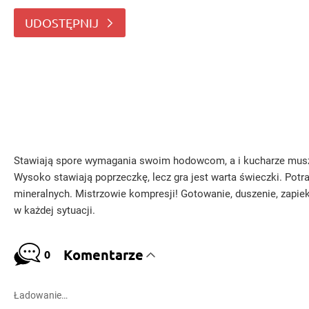
gra jest warta świeczki
UDOSTĘPNIJ
Stawiają spore wymagania swoim hodowcom, a i kucharze muszą 
Wysoko stawiają poprzeczkę, lecz gra jest warta świeczki. Potr
mineralnych. Mistrzowie kompresji! Gotowanie, duszenie, zapiek
w każdej sytuacji.
Komentarze
0
Ładowanie…