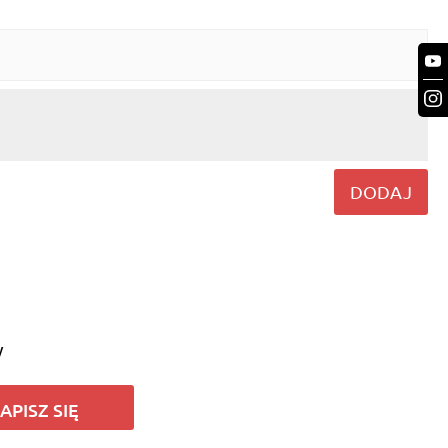
DODAJ
y
APISZ SIĘ