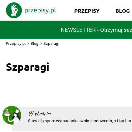
PRZEPISY
BLOG
NEWSLETTER - Otrzymuj sez
Przepisy.pl
Blog
Szparagi
Szparagi
W skrócie:
Stawiają spore wymagania swoim hodowcom, a i kucharz
obchodzić w delikatny sposób. Szparagi to znawcy kuch
vivre’u. Dobre maniery przede wszystkim! Wysoko stawiaj