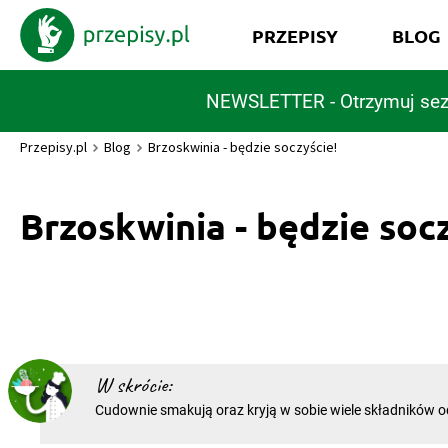
PRZEPISY
BLOG
NEWSLETTER - Otrzymuj sez
Przepisy.pl
Blog
Brzoskwinia - będzie soczyście!
Brzoskwinia - będzie soc
W skrócie:
Cudownie smakują oraz kryją w sobie wiele składników 
one – brzoskwinie! Prawdziwe damy, które kuszą swoimi
wszędzie, gdzie tylko się pojawią. Królują w ogrodach i n