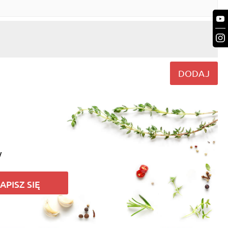
DODAJ
y
APISZ SIĘ