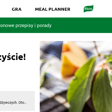
GRA
MEAL PLANNER
onowe przepisy i porady
zyście!
odżywczych. Oto
 kształtami
a stołach –